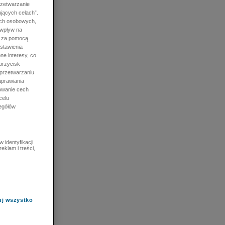
rzetwarzanie
jących celach”.
ych osobowych,
 wpływ na
e za pomocą
stawienia
ne interesy, co
przycisk
 przetwarzaniu
prawiania
owanie cech
celu
zegółów
identyfikacji.
eklam i treści,
uj wszystko