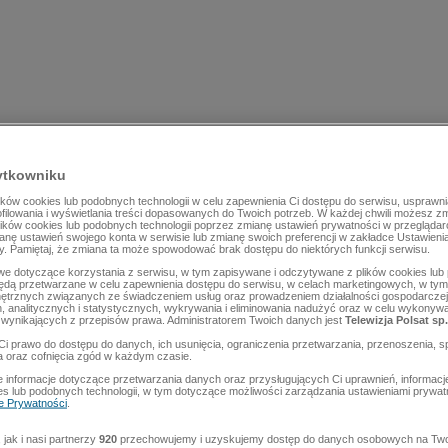
ytkowniku
ów cookies lub podobnych technologii w celu zapewnienia Ci dostępu do serwisu, usprawni
rofilowania i wyświetlania treści dopasowanych do Twoich potrzeb. W każdej chwili możesz z
lików cookies lub podobnych technologii poprzez zmianę ustawień prywatności w przegląda
mianę ustawień swojego konta w serwisie lub zmianę swoich preferencji w zakładce Ustawieni
y. Pamiętaj, że zmiana ta może spowodować brak dostępu do niektórych funkcji serwisu.
e dotyczące korzystania z serwisu, w tym zapisywane i odczytywane z plików cookies lu
będą przetwarzane w celu zapewnienia dostępu do serwisu, w celach marketingowych, w tym 
ętrznych związanych ze świadczeniem usług oraz prowadzeniem działalności gospodarczej
 analitycznych i statystycznych, wykrywania i eliminowania nadużyć oraz w celu wykonyw
wynikających z przepisów prawa. Administratorem Twoich danych jest
Telewizja Polsat sp.
Ci prawo do dostępu do danych, ich usunięcia, ograniczenia przetwarzania, przenoszenia, s
a oraz cofnięcia zgód w każdym czasie.
 informacje dotyczące przetwarzania danych oraz przysługujących Ci uprawnień, informacj
es lub podobnych technologii, w tym dotyczące możliwości zarządzania ustawieniami prywatn
ce Prywatności
.
jak i nasi partnerzy
920
przechowujemy i uzyskujemy dostęp do danych osobowych na Two