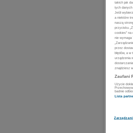
takich jak d
tych danych
Jeśli wybie
a niektóre t
naszą stron
przycisku „Z
cookies" na 
nie wymaga T
„Zarządzanie
przez dosta
błędów, a w
urządzenia w
dostarczania
znajdziesz w
Zaufani 
Użycie dokła
Przechowywan
badnie odbio
Lista part
Zarządzani