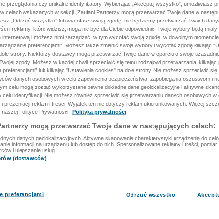
ane przeglądania czy unikalne identyfikatory. Wybierając „Akceptuj wszystko”, umożliwiasz p
 w celach wskazanych w sekcji „Zaufani Partnerzy mogą przetwarzać Twoje dane w następu
rzesz „Odrzuć wszystko” lub wycofasz swoją zgodę, nie będziemy przetwarzać Twoich dan
reści i reklamy, które widzisz, mogą nie być dla Ciebie odpowiednie. Twoje wybory będą miały
ę internetową i możesz nimi zarządzać, w tym wycofać swoją zgodę, w dowolnym momenci
arządzanie preferencjami”. Możesz także zmienić swoje wybory i wycofać zgodę klikając "U
dole strony. Niektórzy dostawcy mogą przetwarzać Twoje dane w oparciu o swoje uzasadnio
wojej zgody. Możesz w każdej chwili sprzeciwić się temu rodzajowi przetwarzania, klikając 
 preferencjami” lub klikając "Ustawienia cookies" na dole strony. Nie możesz sprzeciwić się
wców danych osobowych w celu zapewnienia bezpieczeństwa, zapobiegania oszustwom i na
 tym celu mogą zostać wykorzystane pewne dokładne dane geolokalizacyjne i aktywne skan
 celu identyfikacji. Nie możesz również sprzeciwić się przetwarzaniu danych osobowych w 
 i prezentacji reklam i treści. Wyjątek ten nie dotyczy reklam ukierunkowanych. Więcej szc
 naszej Polityce Prywatności.
Polityka prywatności
Partnerzy mogą przetwarzać Twoje dane w następujących celach:
dnych danych geolokalizacyjnych. Aktywne skanowanie charakterystyki urządzenia do celów 
ie informacji na urządzeniu lub dostęp do nich. Spersonalizowane reklamy i treści, pomiar r
rców i ulepszanie usług.
nerów (dostawców)
e preferencjami
Odrzuć wszystko
Akcept