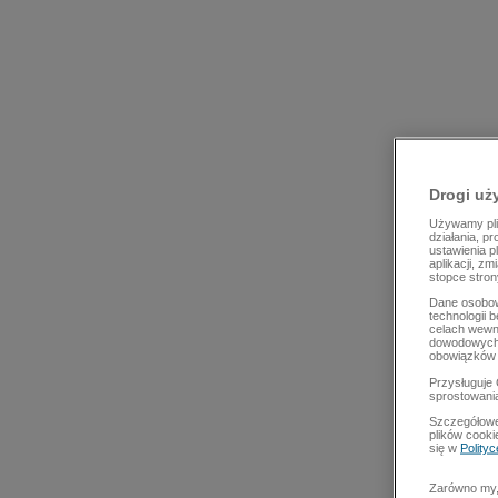
Drogi uż
Używamy plik
działania, p
ustawienia p
aplikacji, z
stopce stron
Dane osobow
technologii 
celach wewn
dowodowych,
obowiązków 
Przysługuje 
sprostowani
Szczegółowe
plików cooki
się w
Polity
Zarówno my, 