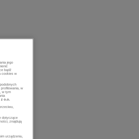
ania jego
mienić
rce bądź
a cookies w
b podobnych
profilowania, w
, w tym
ania
 z o.o.
przeciwu,
e dotyczące
ości, znajdują
im urządzeniu,