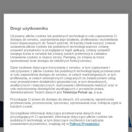
Drogi użytkowniku
Używamy plików cookies lub podobnych technologii w celu zapewnienia Ci
dostępu do serwisu, usprawniania jego działania, profilowania i wyświetlania
treści dopasowanych do Twoich potrzeb. W każdej chwili możesz zmienić
ustawienia plików cookies lub podobnych technologii poprzez zmianę
ustawień prywatności w przeglądarce bądź aplikacji, zmianę ustawień
swojego konta w serwisie lub zmianę swoich preferencji w zakładce
Ustawienia cookies w stopce strony. Pamiętaj, że zmiana ta może
spowodować brak dostępu do niektórych funkcji serwisu.
Dane osobowe dotyczące korzystania z serwisu, w tym zapisywane i
odczytywane z plików cookies lub podobnych technologii będą przetwarzane
w celu zapewnienia dostępu do serwisu, w celach marketingowych, w tym
profilowania, w celach wewnętrznych związanych ze świadczeniem usług
oraz prowadzeniem działalności gospodarczej, w tym dowodowych,
analitycznych i statystycznych, wykrywania i eliminowania nadużyć oraz w
celu wykonywania obowiązków wynikających z przepisów prawa.
Administratorem Twoich danych jest
Telewizja Polsat sp. z o.o.
Przysługuje Ci prawo do dostępu do danych, ich usunięcia, ograniczenia
przetwarzania, przenoszenia, sprzeciwu, sprostowania oraz cofnięcia zgód w
każdym czasie.
Szczegółowe informacje dotyczące przetwarzania danych oraz
przysługujących Ci uprawnień, informacje dotyczące plików cookies lub
podobnych technologii, w tym dotyczące możliwości zarządzania
ustawieniami prywatności, znajdują się w
Polityce Prywatności
.