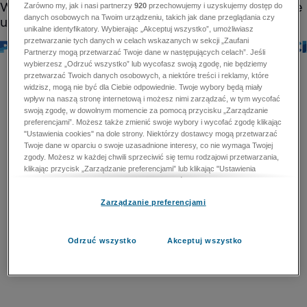
Zarówno my, jak i nasi partnerzy
920
przechowujemy i uzyskujemy dostęp do
danych osobowych na Twoim urządzeniu, takich jak dane przeglądania czy
unikalne identyfikatory. Wybierając „Akceptuj wszystko”, umożliwiasz
przetwarzanie tych danych w celach wskazanych w sekcji „Zaufani
Partnerzy mogą przetwarzać Twoje dane w następujących celach”. Jeśli
wybierzesz „Odrzuć wszystko” lub wycofasz swoją zgodę, nie będziemy
przetwarzać Twoich danych osobowych, a niektóre treści i reklamy, które
widzisz, mogą nie być dla Ciebie odpowiednie. Twoje wybory będą miały
wpływ na naszą stronę internetową i możesz nimi zarządzać, w tym wycofać
swoją zgodę, w dowolnym momencie za pomocą przycisku „Zarządzanie
preferencjami”. Możesz także zmienić swoje wybory i wycofać zgodę klikając
"Ustawienia cookies" na dole strony. Niektórzy dostawcy mogą przetwarzać
Twoje dane w oparciu o swoje uzasadnione interesy, co nie wymaga Twojej
zgody. Możesz w każdej chwili sprzeciwić się temu rodzajowi przetwarzania,
klikając przycisk „Zarządzanie preferencjami” lub klikając "Ustawienia
cookies" na dole strony. Nie możesz sprzeciwić się przetwarzaniu przez
dostawców danych osobowych w celu zapewnienia bezpieczeństwa,
Zarządzanie preferencjami
zapobiegania oszustwom i naprawiania błędów, a w tym celu mogą zostać
wykorzystane pewne dokładne dane geolokalizacyjne i aktywne skanowanie
cech urządzenia w celu identyfikacji. Nie możesz również sprzeciwić się
przetwarzaniu danych osobowych w celu dostarczania i prezentacji reklam i
Odrzuć wszystko
Akceptuj wszystko
treści. Wyjątek ten nie dotyczy reklam ukierunkowanych. Więcej szczegółów
znajdziesz w naszej Polityce Prywatności.
Polityka prywatności
Zaufani Partnerzy mogą przetwarzać Twoje dane w
następujących celach: