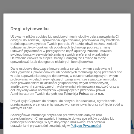
Drogi użytkowniku
Używamy plików cookies lub podobnych technologii w celu zapewnienia Ci
dostępu do serwisu, usprawniania jego działania, profilowania i wyświetlania
treści dopasowanych do Twoich potrzeb. W każdej chwili możesz zmienić
ustawienia plików cookies lub podobnych technologii poprzez zmianę
ustawień prywatności w przeglądarce bądź aplikacji, zmianę ustawień
swojego konta w serwisie lub zmianę swoich preferencji w zakładce
Ustawienia cookies w stopce strony. Pamiętaj, że zmiana ta może
spowodować brak dostępu do niektórych funkcji serwisu.
Dane osobowe dotyczące korzystania z serwisu, w tym zapisywane i
odczytywane z plików cookies lub podobnych technologii będą przetwarzane
w celu zapewnienia dostępu do serwisu, w celach marketingowych, w tym
profilowania, w celach wewnętrznych związanych ze świadczeniem usług
oraz prowadzeniem działalności gospodarczej, w tym dowodowych,
analitycznych i statystycznych, wykrywania i eliminowania nadużyć oraz w
celu wykonywania obowiązków wynikających z przepisów prawa.
Administratorem Twoich danych jest
Telewizja Polsat sp. z o.o.
Przysługuje Ci prawo do dostępu do danych, ich usunięcia, ograniczenia
przetwarzania, przenoszenia, sprzeciwu, sprostowania oraz cofnięcia zgód w
każdym czasie.
Szczegółowe informacje dotyczące przetwarzania danych oraz
przysługujących Ci uprawnień, informacje dotyczące plików cookies lub
podobnych technologii, w tym dotyczące możliwości zarządzania
ustawieniami prywatności, znajdują się w
Polityce Prywatności
.