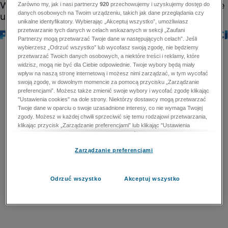
Zarówno my, jak i nasi partnerzy
920
przechowujemy i uzyskujemy dostęp do
danych osobowych na Twoim urządzeniu, takich jak dane przeglądania czy
unikalne identyfikatory. Wybierając „Akceptuj wszystko”, umożliwiasz
przetwarzanie tych danych w celach wskazanych w sekcji „Zaufani
Partnerzy mogą przetwarzać Twoje dane w następujących celach”. Jeśli
wybierzesz „Odrzuć wszystko” lub wycofasz swoją zgodę, nie będziemy
przetwarzać Twoich danych osobowych, a niektóre treści i reklamy, które
widzisz, mogą nie być dla Ciebie odpowiednie. Twoje wybory będą miały
wpływ na naszą stronę internetową i możesz nimi zarządzać, w tym wycofać
swoją zgodę, w dowolnym momencie za pomocą przycisku „Zarządzanie
preferencjami”. Możesz także zmienić swoje wybory i wycofać zgodę klikając
"Ustawienia cookies" na dole strony. Niektórzy dostawcy mogą przetwarzać
Twoje dane w oparciu o swoje uzasadnione interesy, co nie wymaga Twojej
zgody. Możesz w każdej chwili sprzeciwić się temu rodzajowi przetwarzania,
klikając przycisk „Zarządzanie preferencjami” lub klikając "Ustawienia
cookies" na dole strony. Nie możesz sprzeciwić się przetwarzaniu przez
dostawców danych osobowych w celu zapewnienia bezpieczeństwa,
Zarządzanie preferencjami
zapobiegania oszustwom i naprawiania błędów, a w tym celu mogą zostać
wykorzystane pewne dokładne dane geolokalizacyjne i aktywne skanowanie
cech urządzenia w celu identyfikacji. Nie możesz również sprzeciwić się
przetwarzaniu danych osobowych w celu dostarczania i prezentacji reklam i
Odrzuć wszystko
Akceptuj wszystko
treści. Wyjątek ten nie dotyczy reklam ukierunkowanych. Więcej szczegółów
znajdziesz w naszej Polityce Prywatności.
Polityka prywatności
Zaufani Partnerzy mogą przetwarzać Twoje dane w
następujących celach: