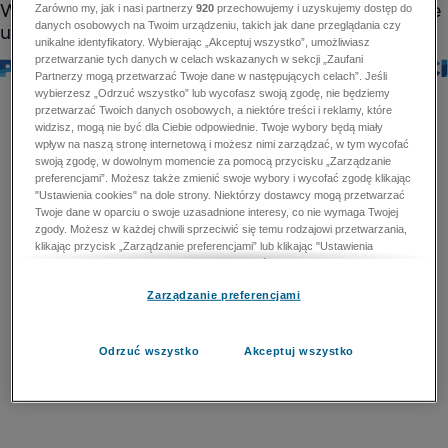
Zarówno my, jak i nasi partnerzy
920
przechowujemy i uzyskujemy dostęp do
danych osobowych na Twoim urządzeniu, takich jak dane przeglądania czy
unikalne identyfikatory. Wybierając „Akceptuj wszystko”, umożliwiasz
przetwarzanie tych danych w celach wskazanych w sekcji „Zaufani
Partnerzy mogą przetwarzać Twoje dane w następujących celach”. Jeśli
wybierzesz „Odrzuć wszystko” lub wycofasz swoją zgodę, nie będziemy
przetwarzać Twoich danych osobowych, a niektóre treści i reklamy, które
widzisz, mogą nie być dla Ciebie odpowiednie. Twoje wybory będą miały
wpływ na naszą stronę internetową i możesz nimi zarządzać, w tym wycofać
swoją zgodę, w dowolnym momencie za pomocą przycisku „Zarządzanie
preferencjami”. Możesz także zmienić swoje wybory i wycofać zgodę klikając
"Ustawienia cookies" na dole strony. Niektórzy dostawcy mogą przetwarzać
Twoje dane w oparciu o swoje uzasadnione interesy, co nie wymaga Twojej
zgody. Możesz w każdej chwili sprzeciwić się temu rodzajowi przetwarzania,
klikając przycisk „Zarządzanie preferencjami” lub klikając "Ustawienia
cookies" na dole strony. Nie możesz sprzeciwić się przetwarzaniu przez
dostawców danych osobowych w celu zapewnienia bezpieczeństwa,
Zarządzanie preferencjami
zapobiegania oszustwom i naprawiania błędów, a w tym celu mogą zostać
wykorzystane pewne dokładne dane geolokalizacyjne i aktywne skanowanie
cech urządzenia w celu identyfikacji. Nie możesz również sprzeciwić się
przetwarzaniu danych osobowych w celu dostarczania i prezentacji reklam i
Odrzuć wszystko
Akceptuj wszystko
treści. Wyjątek ten nie dotyczy reklam ukierunkowanych. Więcej szczegółów
znajdziesz w naszej Polityce Prywatności.
Polityka prywatności
Zaufani Partnerzy mogą przetwarzać Twoje dane w
następujących celach: