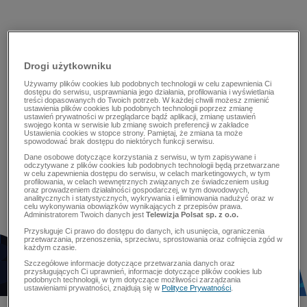
Drogi użytkowniku
Używamy plików cookies lub podobnych technologii w celu zapewnienia Ci
dostępu do serwisu, usprawniania jego działania, profilowania i wyświetlania
treści dopasowanych do Twoich potrzeb. W każdej chwili możesz zmienić
ustawienia plików cookies lub podobnych technologii poprzez zmianę
ustawień prywatności w przeglądarce bądź aplikacji, zmianę ustawień
swojego konta w serwisie lub zmianę swoich preferencji w zakładce
Ustawienia cookies w stopce strony. Pamiętaj, że zmiana ta może
spowodować brak dostępu do niektórych funkcji serwisu.
Dane osobowe dotyczące korzystania z serwisu, w tym zapisywane i
odczytywane z plików cookies lub podobnych technologii będą przetwarzane
w celu zapewnienia dostępu do serwisu, w celach marketingowych, w tym
profilowania, w celach wewnętrznych związanych ze świadczeniem usług
oraz prowadzeniem działalności gospodarczej, w tym dowodowych,
analitycznych i statystycznych, wykrywania i eliminowania nadużyć oraz w
celu wykonywania obowiązków wynikających z przepisów prawa.
Administratorem Twoich danych jest
Telewizja Polsat sp. z o.o.
Przysługuje Ci prawo do dostępu do danych, ich usunięcia, ograniczenia
przetwarzania, przenoszenia, sprzeciwu, sprostowania oraz cofnięcia zgód w
każdym czasie.
Szczegółowe informacje dotyczące przetwarzania danych oraz
przysługujących Ci uprawnień, informacje dotyczące plików cookies lub
podobnych technologii, w tym dotyczące możliwości zarządzania
ustawieniami prywatności, znajdują się w
Polityce Prywatności
.