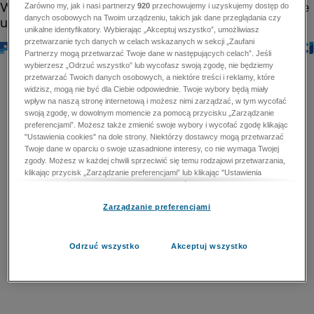
Zarówno my, jak i nasi partnerzy
920
przechowujemy i uzyskujemy dostęp do
danych osobowych na Twoim urządzeniu, takich jak dane przeglądania czy
unikalne identyfikatory. Wybierając „Akceptuj wszystko”, umożliwiasz
przetwarzanie tych danych w celach wskazanych w sekcji „Zaufani
Partnerzy mogą przetwarzać Twoje dane w następujących celach”. Jeśli
wybierzesz „Odrzuć wszystko” lub wycofasz swoją zgodę, nie będziemy
przetwarzać Twoich danych osobowych, a niektóre treści i reklamy, które
widzisz, mogą nie być dla Ciebie odpowiednie. Twoje wybory będą miały
wpływ na naszą stronę internetową i możesz nimi zarządzać, w tym wycofać
swoją zgodę, w dowolnym momencie za pomocą przycisku „Zarządzanie
preferencjami”. Możesz także zmienić swoje wybory i wycofać zgodę klikając
"Ustawienia cookies" na dole strony. Niektórzy dostawcy mogą przetwarzać
Twoje dane w oparciu o swoje uzasadnione interesy, co nie wymaga Twojej
zgody. Możesz w każdej chwili sprzeciwić się temu rodzajowi przetwarzania,
klikając przycisk „Zarządzanie preferencjami” lub klikając "Ustawienia
cookies" na dole strony. Nie możesz sprzeciwić się przetwarzaniu przez
dostawców danych osobowych w celu zapewnienia bezpieczeństwa,
Zarządzanie preferencjami
zapobiegania oszustwom i naprawiania błędów, a w tym celu mogą zostać
wykorzystane pewne dokładne dane geolokalizacyjne i aktywne skanowanie
cech urządzenia w celu identyfikacji. Nie możesz również sprzeciwić się
przetwarzaniu danych osobowych w celu dostarczania i prezentacji reklam i
Odrzuć wszystko
Akceptuj wszystko
treści. Wyjątek ten nie dotyczy reklam ukierunkowanych. Więcej szczegółów
znajdziesz w naszej Polityce Prywatności.
Polityka prywatności
Zaufani Partnerzy mogą przetwarzać Twoje dane w
następujących celach: