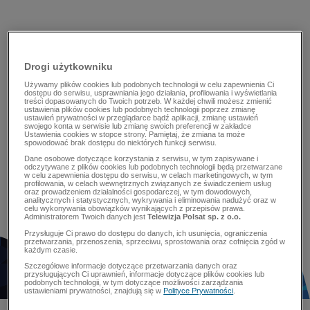
Drogi użytkowniku
Używamy plików cookies lub podobnych technologii w celu zapewnienia Ci
dostępu do serwisu, usprawniania jego działania, profilowania i wyświetlania
treści dopasowanych do Twoich potrzeb. W każdej chwili możesz zmienić
ustawienia plików cookies lub podobnych technologii poprzez zmianę
ustawień prywatności w przeglądarce bądź aplikacji, zmianę ustawień
swojego konta w serwisie lub zmianę swoich preferencji w zakładce
Ustawienia cookies w stopce strony. Pamiętaj, że zmiana ta może
spowodować brak dostępu do niektórych funkcji serwisu.
Dane osobowe dotyczące korzystania z serwisu, w tym zapisywane i
odczytywane z plików cookies lub podobnych technologii będą przetwarzane
w celu zapewnienia dostępu do serwisu, w celach marketingowych, w tym
profilowania, w celach wewnętrznych związanych ze świadczeniem usług
oraz prowadzeniem działalności gospodarczej, w tym dowodowych,
analitycznych i statystycznych, wykrywania i eliminowania nadużyć oraz w
celu wykonywania obowiązków wynikających z przepisów prawa.
Administratorem Twoich danych jest
Telewizja Polsat sp. z o.o.
Przysługuje Ci prawo do dostępu do danych, ich usunięcia, ograniczenia
przetwarzania, przenoszenia, sprzeciwu, sprostowania oraz cofnięcia zgód w
każdym czasie.
Szczegółowe informacje dotyczące przetwarzania danych oraz
przysługujących Ci uprawnień, informacje dotyczące plików cookies lub
podobnych technologii, w tym dotyczące możliwości zarządzania
ustawieniami prywatności, znajdują się w
Polityce Prywatności
.