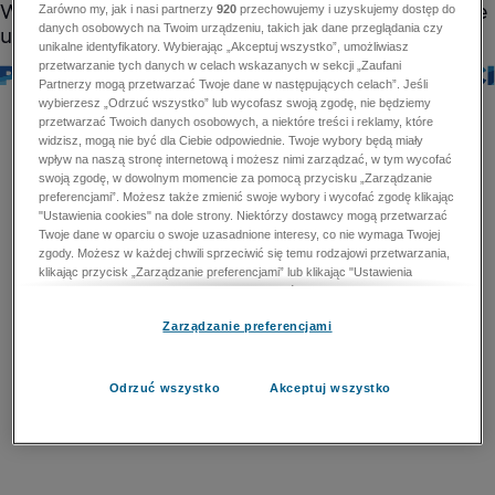
Zarówno my, jak i nasi partnerzy
920
przechowujemy i uzyskujemy dostęp do
danych osobowych na Twoim urządzeniu, takich jak dane przeglądania czy
unikalne identyfikatory. Wybierając „Akceptuj wszystko”, umożliwiasz
przetwarzanie tych danych w celach wskazanych w sekcji „Zaufani
Partnerzy mogą przetwarzać Twoje dane w następujących celach”. Jeśli
wybierzesz „Odrzuć wszystko” lub wycofasz swoją zgodę, nie będziemy
przetwarzać Twoich danych osobowych, a niektóre treści i reklamy, które
widzisz, mogą nie być dla Ciebie odpowiednie. Twoje wybory będą miały
wpływ na naszą stronę internetową i możesz nimi zarządzać, w tym wycofać
swoją zgodę, w dowolnym momencie za pomocą przycisku „Zarządzanie
preferencjami”. Możesz także zmienić swoje wybory i wycofać zgodę klikając
"Ustawienia cookies" na dole strony. Niektórzy dostawcy mogą przetwarzać
Twoje dane w oparciu o swoje uzasadnione interesy, co nie wymaga Twojej
zgody. Możesz w każdej chwili sprzeciwić się temu rodzajowi przetwarzania,
klikając przycisk „Zarządzanie preferencjami” lub klikając "Ustawienia
cookies" na dole strony. Nie możesz sprzeciwić się przetwarzaniu przez
dostawców danych osobowych w celu zapewnienia bezpieczeństwa,
Zarządzanie preferencjami
zapobiegania oszustwom i naprawiania błędów, a w tym celu mogą zostać
wykorzystane pewne dokładne dane geolokalizacyjne i aktywne skanowanie
cech urządzenia w celu identyfikacji. Nie możesz również sprzeciwić się
przetwarzaniu danych osobowych w celu dostarczania i prezentacji reklam i
Odrzuć wszystko
Akceptuj wszystko
treści. Wyjątek ten nie dotyczy reklam ukierunkowanych. Więcej szczegółów
znajdziesz w naszej Polityce Prywatności.
Polityka prywatności
Zaufani Partnerzy mogą przetwarzać Twoje dane w
następujących celach: