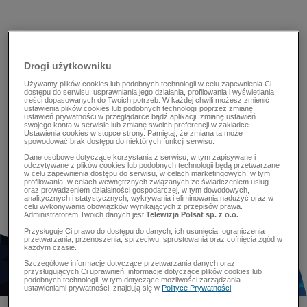
Drogi użytkowniku
Używamy plików cookies lub podobnych technologii w celu zapewnienia Ci
dostępu do serwisu, usprawniania jego działania, profilowania i wyświetlania
treści dopasowanych do Twoich potrzeb. W każdej chwili możesz zmienić
ustawienia plików cookies lub podobnych technologii poprzez zmianę
ustawień prywatności w przeglądarce bądź aplikacji, zmianę ustawień
swojego konta w serwisie lub zmianę swoich preferencji w zakładce
Ustawienia cookies w stopce strony. Pamiętaj, że zmiana ta może
spowodować brak dostępu do niektórych funkcji serwisu.
Dane osobowe dotyczące korzystania z serwisu, w tym zapisywane i
odczytywane z plików cookies lub podobnych technologii będą przetwarzane
w celu zapewnienia dostępu do serwisu, w celach marketingowych, w tym
profilowania, w celach wewnętrznych związanych ze świadczeniem usług
oraz prowadzeniem działalności gospodarczej, w tym dowodowych,
analitycznych i statystycznych, wykrywania i eliminowania nadużyć oraz w
celu wykonywania obowiązków wynikających z przepisów prawa.
Administratorem Twoich danych jest
Telewizja Polsat sp. z o.o.
Przysługuje Ci prawo do dostępu do danych, ich usunięcia, ograniczenia
przetwarzania, przenoszenia, sprzeciwu, sprostowania oraz cofnięcia zgód w
każdym czasie.
Szczegółowe informacje dotyczące przetwarzania danych oraz
przysługujących Ci uprawnień, informacje dotyczące plików cookies lub
podobnych technologii, w tym dotyczące możliwości zarządzania
ustawieniami prywatności, znajdują się w
Polityce Prywatności
.