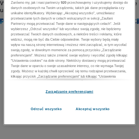
Zarówno my, jak i nasi partnerzy
920
przechowujemy i uzyskujemy dostęp do
danych osobowych na Twoim urządzeniu, takich jak dane przeglądania czy
unikalne identyfikatory. Wybierając „Akceptuj wszystko”, umożliwiasz
przetwarzanie tych danych w celach wskazanych w sekcji „Zaufani
Partnerzy mogą przetwarzać Twoje dane w następujących celach”. Jeśli
wybierzesz „Odrzuć wszystko” lub wycofasz swoją zgodę, nie będziemy
przetwarzać Twoich danych osobowych, a niektóre treści i reklamy, które
widzisz, mogą nie być dla Ciebie odpowiednie. Twoje wybory będą miały
wpływ na naszą stronę internetową i możesz nimi zarządzać, w tym wycofać
swoją zgodę, w dowolnym momencie za pomocą przycisku „Zarządzanie
preferencjami”. Możesz także zmienić swoje wybory i wycofać zgodę klikając
"Ustawienia cookies" na dole strony. Niektórzy dostawcy mogą przetwarzać
Twoje dane w oparciu o swoje uzasadnione interesy, co nie wymaga Twojej
zgody. Możesz w każdej chwili sprzeciwić się temu rodzajowi przetwarzania,
klikając przycisk „Zarządzanie preferencjami” lub klikając "Ustawienia
cookies" na dole strony. Nie możesz sprzeciwić się przetwarzaniu przez
dostawców danych osobowych w celu zapewnienia bezpieczeństwa,
Zarządzanie preferencjami
zapobiegania oszustwom i naprawiania błędów, a w tym celu mogą zostać
wykorzystane pewne dokładne dane geolokalizacyjne i aktywne skanowanie
cech urządzenia w celu identyfikacji. Nie możesz również sprzeciwić się
przetwarzaniu danych osobowych w celu dostarczania i prezentacji reklam i
Odrzuć wszystko
Akceptuj wszystko
treści. Wyjątek ten nie dotyczy reklam ukierunkowanych. Więcej szczegółów
znajdziesz w naszej Polityce Prywatności.
Polityka prywatności
Zaufani Partnerzy mogą przetwarzać Twoje dane w
następujących celach: