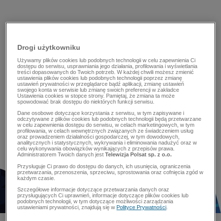
Drogi użytkowniku
Używamy plików cookies lub podobnych technologii w celu zapewnienia Ci
dostępu do serwisu, usprawniania jego działania, profilowania i wyświetlania
treści dopasowanych do Twoich potrzeb. W każdej chwili możesz zmienić
ustawienia plików cookies lub podobnych technologii poprzez zmianę
ustawień prywatności w przeglądarce bądź aplikacji, zmianę ustawień
swojego konta w serwisie lub zmianę swoich preferencji w zakładce
Ustawienia cookies w stopce strony. Pamiętaj, że zmiana ta może
spowodować brak dostępu do niektórych funkcji serwisu.
Dane osobowe dotyczące korzystania z serwisu, w tym zapisywane i
odczytywane z plików cookies lub podobnych technologii będą przetwarzane
w celu zapewnienia dostępu do serwisu, w celach marketingowych, w tym
profilowania, w celach wewnętrznych związanych ze świadczeniem usług
oraz prowadzeniem działalności gospodarczej, w tym dowodowych,
analitycznych i statystycznych, wykrywania i eliminowania nadużyć oraz w
celu wykonywania obowiązków wynikających z przepisów prawa.
Administratorem Twoich danych jest
Telewizja Polsat sp. z o.o.
Przysługuje Ci prawo do dostępu do danych, ich usunięcia, ograniczenia
przetwarzania, przenoszenia, sprzeciwu, sprostowania oraz cofnięcia zgód w
każdym czasie.
Szczegółowe informacje dotyczące przetwarzania danych oraz
przysługujących Ci uprawnień, informacje dotyczące plików cookies lub
podobnych technologii, w tym dotyczące możliwości zarządzania
ustawieniami prywatności, znajdują się w
Polityce Prywatności
.