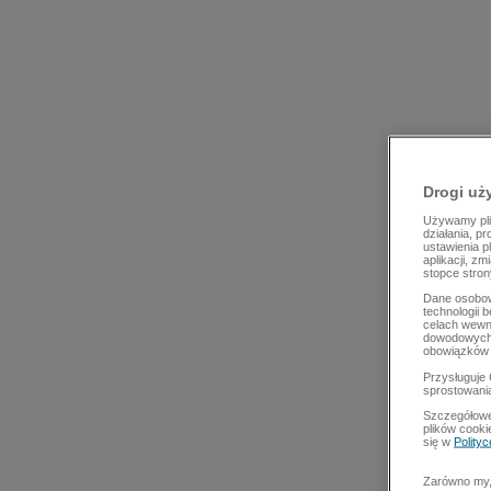
Drogi uż
Używamy plik
działania, p
ustawienia p
aplikacji, z
stopce stron
Dane osobow
technologii 
celach wewn
dowodowych,
obowiązków 
Przysługuje 
sprostowani
Szczegółowe
plików cooki
się w
Polity
Zarówno my, 