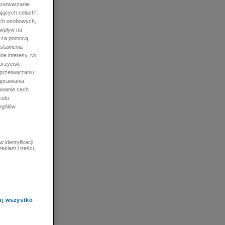
rzetwarzanie
jących celach”.
ych osobowych,
 wpływ na
e za pomocą
stawienia
ne interesy, co
przycisk
 przetwarzaniu
prawiania
owanie cech
celu
zegółów
identyfikacji.
eklam i treści,
uj wszystko