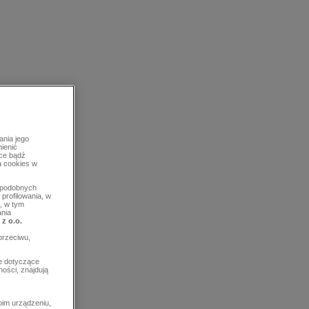
ania jego
mienić
rce bądź
a cookies w
b podobnych
profilowania, w
, w tym
ania
 z o.o.
przeciwu,
e dotyczące
ości, znajdują
im urządzeniu,