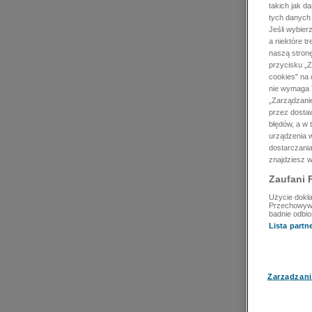
takich jak d
tych danych
Jeśli wybie
a niektóre t
naszą stron
przycisku „Z
cookies" na 
nie wymaga T
„Zarządzanie
przez dosta
błędów, a w
urządzenia w
dostarczania
znajdziesz w
Zaufani 
Użycie dokła
Przechowywan
badnie odbio
Lista part
Zarządzani