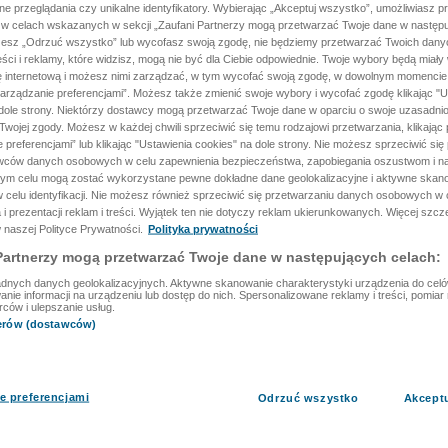
ane przeglądania czy unikalne identyfikatory. Wybierając „Akceptuj wszystko”, umożliwiasz p
 w celach wskazanych w sekcji „Zaufani Partnerzy mogą przetwarzać Twoje dane w następu
rzesz „Odrzuć wszystko” lub wycofasz swoją zgodę, nie będziemy przetwarzać Twoich dan
reści i reklamy, które widzisz, mogą nie być dla Ciebie odpowiednie. Twoje wybory będą miały
ę internetową i możesz nimi zarządzać, w tym wycofać swoją zgodę, w dowolnym momenci
arządzanie preferencjami”. Możesz także zmienić swoje wybory i wycofać zgodę klikając "U
dole strony. Niektórzy dostawcy mogą przetwarzać Twoje dane w oparciu o swoje uzasadnio
wojej zgody. Możesz w każdej chwili sprzeciwić się temu rodzajowi przetwarzania, klikając 
 preferencjami” lub klikając "Ustawienia cookies" na dole strony. Nie możesz sprzeciwić się
wców danych osobowych w celu zapewnienia bezpieczeństwa, zapobiegania oszustwom i na
 tym celu mogą zostać wykorzystane pewne dokładne dane geolokalizacyjne i aktywne skan
 celu identyfikacji. Nie możesz również sprzeciwić się przetwarzaniu danych osobowych w 
 i prezentacji reklam i treści. Wyjątek ten nie dotyczy reklam ukierunkowanych. Więcej szc
 naszej Polityce Prywatności.
Polityka prywatności
Partnerzy mogą przetwarzać Twoje dane w następujących celach:
dnych danych geolokalizacyjnych. Aktywne skanowanie charakterystyki urządzenia do celów 
ie informacji na urządzeniu lub dostęp do nich. Spersonalizowane reklamy i treści, pomiar r
rców i ulepszanie usług.
nerów (dostawców)
e preferencjami
Odrzuć wszystko
Akcept