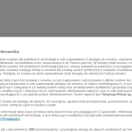
ytkowniku
ów cookies lub podobnych technologii w celu zapewnienia Ci dostępu do serwisu, usprawni
rofilowania i wyświetlania treści dopasowanych do Twoich potrzeb. W każdej chwili możesz z
lików cookies lub podobnych technologii poprzez zmianę ustawień prywatności w przegląda
mianę ustawień swojego konta w serwisie lub zmianę swoich preferencji w zakładce Ustawieni
y. Pamiętaj, że zmiana ta może spowodować brak dostępu do niektórych funkcji serwisu.
e dotyczące korzystania z serwisu, w tym zapisywane i odczytywane z plików cookies lu
będą przetwarzane w celu zapewnienia dostępu do serwisu, w celach marketingowych, w tym 
ętrznych związanych ze świadczeniem usług oraz prowadzeniem działalności gospodarczej
 analitycznych i statystycznych, wykrywania i eliminowania nadużyć oraz w celu wykonyw
wynikających z przepisów prawa. Administratorem Twoich danych jest
Telewizja Polsat sp.
Ci prawo do dostępu do danych, ich usunięcia, ograniczenia przetwarzania, przenoszenia, s
a oraz cofnięcia zgód w każdym czasie.
 informacje dotyczące przetwarzania danych oraz przysługujących Ci uprawnień, informacj
es lub podobnych technologii, w tym dotyczące możliwości zarządzania ustawieniami prywatn
ce Prywatności
.
jak i nasi partnerzy
920
przechowujemy i uzyskujemy dostęp do danych osobowych na Two