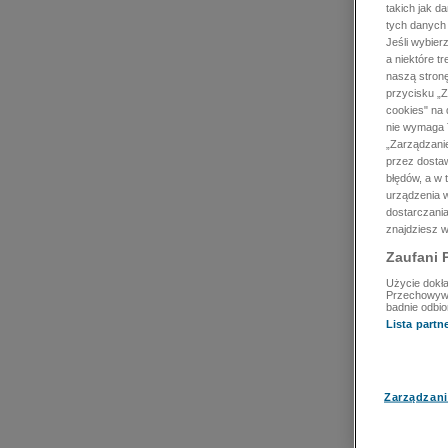
takich jak d
tych danych
Jeśli wybie
a niektóre t
naszą stron
przycisku „Z
cookies" na 
nie wymaga T
„Zarządzanie
przez dosta
błędów, a w
urządzenia w
dostarczania
znajdziesz w
Zaufani 
Użycie dokła
Przechowywan
badnie odbio
Lista part
Zarządzani