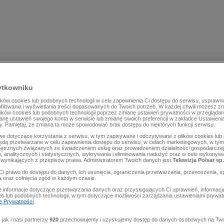
ytkowniku
ów cookies lub podobnych technologii w celu zapewnienia Ci dostępu do serwisu, usprawni
rofilowania i wyświetlania treści dopasowanych do Twoich potrzeb. W każdej chwili możesz z
lików cookies lub podobnych technologii poprzez zmianę ustawień prywatności w przegląda
mianę ustawień swojego konta w serwisie lub zmianę swoich preferencji w zakładce Ustawieni
y. Pamiętaj, że zmiana ta może spowodować brak dostępu do niektórych funkcji serwisu.
e dotyczące korzystania z serwisu, w tym zapisywane i odczytywane z plików cookies lu
będą przetwarzane w celu zapewnienia dostępu do serwisu, w celach marketingowych, w tym 
ętrznych związanych ze świadczeniem usług oraz prowadzeniem działalności gospodarczej
 analitycznych i statystycznych, wykrywania i eliminowania nadużyć oraz w celu wykonyw
wynikających z przepisów prawa. Administratorem Twoich danych jest
Telewizja Polsat sp.
Ci prawo do dostępu do danych, ich usunięcia, ograniczenia przetwarzania, przenoszenia, s
a oraz cofnięcia zgód w każdym czasie.
 informacje dotyczące przetwarzania danych oraz przysługujących Ci uprawnień, informacj
es lub podobnych technologii, w tym dotyczące możliwości zarządzania ustawieniami prywatn
ce Prywatności
.
jak i nasi partnerzy
920
przechowujemy i uzyskujemy dostęp do danych osobowych na Two