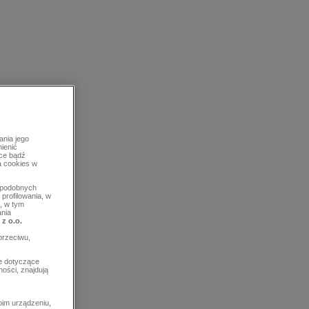
ania jego
mienić
rce bądź
a cookies w
b podobnych
profilowania, w
, w tym
ania
 z o.o.
przeciwu,
e dotyczące
ości, znajdują
im urządzeniu,