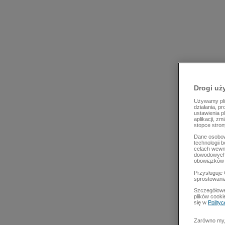
Drogi uż
Używamy plik
działania, p
ustawienia p
aplikacji, z
stopce stron
Dane osobow
technologii 
celach wewn
dowodowych,
obowiązków 
Przysługuje 
sprostowani
Szczegółowe
plików cooki
się w
Polity
Zarówno my, 