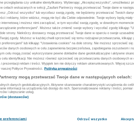
ane przeglądania czy unikalne identyfikatory. Wybierając „Akceptuj wszystko”, umożliwiasz p
 w celach wskazanych w sekcji „Zaufani Partnerzy mogą przetwarzać Twoje dane w następu
rzesz „Odrzuć wszystko” lub wycofasz swoją zgodę, nie będziemy przetwarzać Twoich dan
reści i reklamy, które widzisz, mogą nie być dla Ciebie odpowiednie. Twoje wybory będą miały
ę internetową i możesz nimi zarządzać, w tym wycofać swoją zgodę, w dowolnym momenci
arządzanie preferencjami”. Możesz także zmienić swoje wybory i wycofać zgodę klikając "U
dole strony. Niektórzy dostawcy mogą przetwarzać Twoje dane w oparciu o swoje uzasadnio
wojej zgody. Możesz w każdej chwili sprzeciwić się temu rodzajowi przetwarzania, klikając 
 preferencjami” lub klikając "Ustawienia cookies" na dole strony. Nie możesz sprzeciwić się
wców danych osobowych w celu zapewnienia bezpieczeństwa, zapobiegania oszustwom i na
 tym celu mogą zostać wykorzystane pewne dokładne dane geolokalizacyjne i aktywne skan
 celu identyfikacji. Nie możesz również sprzeciwić się przetwarzaniu danych osobowych w 
 i prezentacji reklam i treści. Wyjątek ten nie dotyczy reklam ukierunkowanych. Więcej szc
 naszej Polityce Prywatności.
Polityka prywatności
Partnerzy mogą przetwarzać Twoje dane w następujących celach:
dnych danych geolokalizacyjnych. Aktywne skanowanie charakterystyki urządzenia do celów 
ie informacji na urządzeniu lub dostęp do nich. Spersonalizowane reklamy i treści, pomiar r
rców i ulepszanie usług.
nerów (dostawców)
e preferencjami
Odrzuć wszystko
Akcept