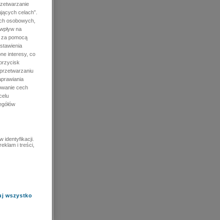
rzetwarzanie
jących celach”.
ych osobowych,
 wpływ na
e za pomocą
stawienia
ne interesy, co
przycisk
 przetwarzaniu
prawiania
owanie cech
celu
zegółów
identyfikacji.
eklam i treści,
uj wszystko