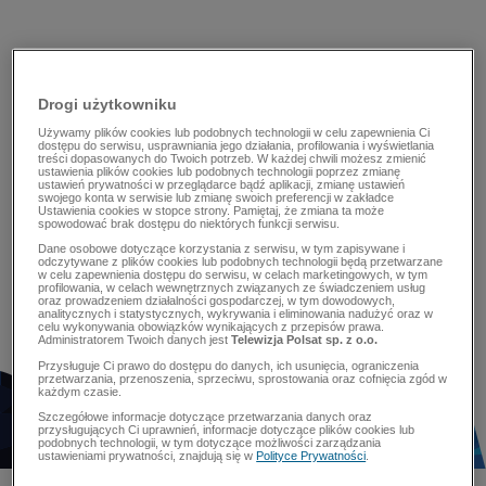
Drogi użytkowniku
Używamy plików cookies lub podobnych technologii w celu zapewnienia Ci
dostępu do serwisu, usprawniania jego działania, profilowania i wyświetlania
treści dopasowanych do Twoich potrzeb. W każdej chwili możesz zmienić
ustawienia plików cookies lub podobnych technologii poprzez zmianę
ustawień prywatności w przeglądarce bądź aplikacji, zmianę ustawień
swojego konta w serwisie lub zmianę swoich preferencji w zakładce
Ustawienia cookies w stopce strony. Pamiętaj, że zmiana ta może
spowodować brak dostępu do niektórych funkcji serwisu.
Dane osobowe dotyczące korzystania z serwisu, w tym zapisywane i
odczytywane z plików cookies lub podobnych technologii będą przetwarzane
w celu zapewnienia dostępu do serwisu, w celach marketingowych, w tym
profilowania, w celach wewnętrznych związanych ze świadczeniem usług
oraz prowadzeniem działalności gospodarczej, w tym dowodowych,
analitycznych i statystycznych, wykrywania i eliminowania nadużyć oraz w
celu wykonywania obowiązków wynikających z przepisów prawa.
Administratorem Twoich danych jest
Telewizja Polsat sp. z o.o.
Przysługuje Ci prawo do dostępu do danych, ich usunięcia, ograniczenia
przetwarzania, przenoszenia, sprzeciwu, sprostowania oraz cofnięcia zgód w
każdym czasie.
Szczegółowe informacje dotyczące przetwarzania danych oraz
przysługujących Ci uprawnień, informacje dotyczące plików cookies lub
podobnych technologii, w tym dotyczące możliwości zarządzania
ustawieniami prywatności, znajdują się w
Polityce Prywatności
.