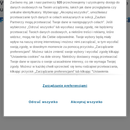
Zarówno my, jak i nasi partnerzy
920
przechowujemy i uzyskujemy dostęp do
danych osobowych na Twoim urządzeniu, takich jak dane przeglądania czy
unikalne identyfikatory. Wybierając „Akceptuj wszystko”, umożliwiasz
przetwarzanie tych danych w celach wskazanych w sekcji „Zaufani
Partnerzy mogą przetwarzać Twoje dane w następujących celach”. Jeśli
wybierzesz „Odrzuć wszystko” lub wycofasz swoją zgodę, nie będziemy
przetwarzać Twoich danych osobowych, a niektóre treści i reklamy, które
widzisz, mogą nie być dla Ciebie odpowiednie. Twoje wybory będą miały
wpływ na naszą stronę internetową i możesz nimi zarządzać, w tym wycofać
swoją zgodę, w dowolnym momencie za pomocą przycisku „Zarządzanie
preferencjami”. Możesz także zmienić swoje wybory i wycofać zgodę klikając
"Ustawienia cookies" na dole strony. Niektórzy dostawcy mogą przetwarzać
Twoje dane w oparciu o swoje uzasadnione interesy, co nie wymaga Twojej
zgody. Możesz w każdej chwili sprzeciwić się temu rodzajowi przetwarzania,
klikając przycisk „Zarządzanie preferencjami” lub klikając "Ustawienia
cookies" na dole strony. Nie możesz sprzeciwić się przetwarzaniu przez
dostawców danych osobowych w celu zapewnienia bezpieczeństwa,
Zarządzanie preferencjami
zapobiegania oszustwom i naprawiania błędów, a w tym celu mogą zostać
wykorzystane pewne dokładne dane geolokalizacyjne i aktywne skanowanie
cech urządzenia w celu identyfikacji. Nie możesz również sprzeciwić się
przetwarzaniu danych osobowych w celu dostarczania i prezentacji reklam i
Odrzuć wszystko
Akceptuj wszystko
treści. Wyjątek ten nie dotyczy reklam ukierunkowanych. Więcej szczegółów
znajdziesz w naszej Polityce Prywatności.
Polityka prywatności
Zaufani Partnerzy mogą przetwarzać Twoje dane w
następujących celach: