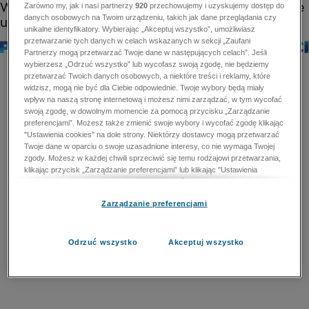
Zarówno my, jak i nasi partnerzy
920
przechowujemy i uzyskujemy dostęp do
danych osobowych na Twoim urządzeniu, takich jak dane przeglądania czy
unikalne identyfikatory. Wybierając „Akceptuj wszystko”, umożliwiasz
przetwarzanie tych danych w celach wskazanych w sekcji „Zaufani
Partnerzy mogą przetwarzać Twoje dane w następujących celach”. Jeśli
wybierzesz „Odrzuć wszystko” lub wycofasz swoją zgodę, nie będziemy
przetwarzać Twoich danych osobowych, a niektóre treści i reklamy, które
widzisz, mogą nie być dla Ciebie odpowiednie. Twoje wybory będą miały
wpływ na naszą stronę internetową i możesz nimi zarządzać, w tym wycofać
swoją zgodę, w dowolnym momencie za pomocą przycisku „Zarządzanie
preferencjami”. Możesz także zmienić swoje wybory i wycofać zgodę klikając
"Ustawienia cookies" na dole strony. Niektórzy dostawcy mogą przetwarzać
Twoje dane w oparciu o swoje uzasadnione interesy, co nie wymaga Twojej
zgody. Możesz w każdej chwili sprzeciwić się temu rodzajowi przetwarzania,
klikając przycisk „Zarządzanie preferencjami” lub klikając "Ustawienia
cookies" na dole strony. Nie możesz sprzeciwić się przetwarzaniu przez
dostawców danych osobowych w celu zapewnienia bezpieczeństwa,
Zarządzanie preferencjami
zapobiegania oszustwom i naprawiania błędów, a w tym celu mogą zostać
wykorzystane pewne dokładne dane geolokalizacyjne i aktywne skanowanie
cech urządzenia w celu identyfikacji. Nie możesz również sprzeciwić się
przetwarzaniu danych osobowych w celu dostarczania i prezentacji reklam i
Odrzuć wszystko
Akceptuj wszystko
treści. Wyjątek ten nie dotyczy reklam ukierunkowanych. Więcej szczegółów
znajdziesz w naszej Polityce Prywatności.
Polityka prywatności
Zaufani Partnerzy mogą przetwarzać Twoje dane w
następujących celach: