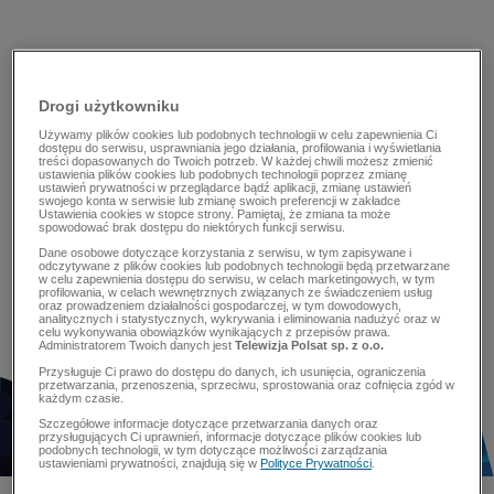
Drogi użytkowniku
Używamy plików cookies lub podobnych technologii w celu zapewnienia Ci
dostępu do serwisu, usprawniania jego działania, profilowania i wyświetlania
treści dopasowanych do Twoich potrzeb. W każdej chwili możesz zmienić
ustawienia plików cookies lub podobnych technologii poprzez zmianę
ustawień prywatności w przeglądarce bądź aplikacji, zmianę ustawień
swojego konta w serwisie lub zmianę swoich preferencji w zakładce
Ustawienia cookies w stopce strony. Pamiętaj, że zmiana ta może
spowodować brak dostępu do niektórych funkcji serwisu.
Dane osobowe dotyczące korzystania z serwisu, w tym zapisywane i
odczytywane z plików cookies lub podobnych technologii będą przetwarzane
w celu zapewnienia dostępu do serwisu, w celach marketingowych, w tym
profilowania, w celach wewnętrznych związanych ze świadczeniem usług
oraz prowadzeniem działalności gospodarczej, w tym dowodowych,
analitycznych i statystycznych, wykrywania i eliminowania nadużyć oraz w
celu wykonywania obowiązków wynikających z przepisów prawa.
Administratorem Twoich danych jest
Telewizja Polsat sp. z o.o.
Przysługuje Ci prawo do dostępu do danych, ich usunięcia, ograniczenia
przetwarzania, przenoszenia, sprzeciwu, sprostowania oraz cofnięcia zgód w
każdym czasie.
Szczegółowe informacje dotyczące przetwarzania danych oraz
przysługujących Ci uprawnień, informacje dotyczące plików cookies lub
podobnych technologii, w tym dotyczące możliwości zarządzania
ustawieniami prywatności, znajdują się w
Polityce Prywatności
.