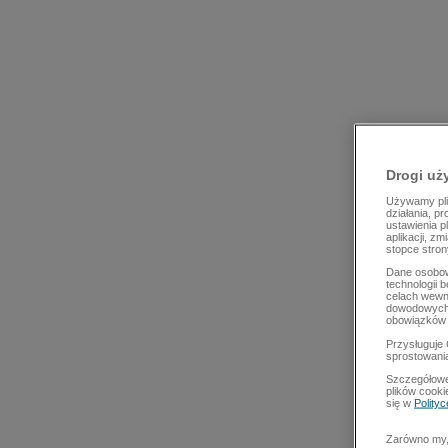
Drogi uż
Używamy plik
działania, p
ustawienia p
aplikacji, z
stopce stron
Dane osobow
technologii 
celach wewn
dowodowych,
obowiązków 
Przysługuje 
sprostowani
Szczegółowe
plików cooki
się w
Polity
Zarówno my, 