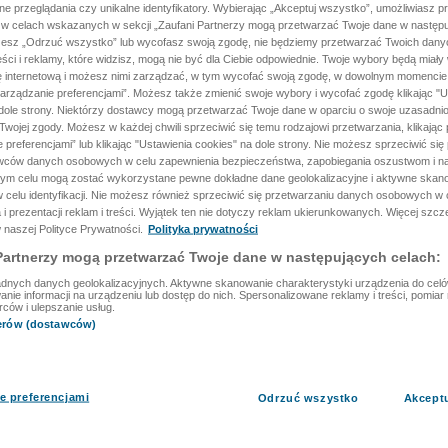
ane przeglądania czy unikalne identyfikatory. Wybierając „Akceptuj wszystko”, umożliwiasz p
 w celach wskazanych w sekcji „Zaufani Partnerzy mogą przetwarzać Twoje dane w następu
rzesz „Odrzuć wszystko” lub wycofasz swoją zgodę, nie będziemy przetwarzać Twoich dan
reści i reklamy, które widzisz, mogą nie być dla Ciebie odpowiednie. Twoje wybory będą miały
ę internetową i możesz nimi zarządzać, w tym wycofać swoją zgodę, w dowolnym momenci
arządzanie preferencjami”. Możesz także zmienić swoje wybory i wycofać zgodę klikając "U
dole strony. Niektórzy dostawcy mogą przetwarzać Twoje dane w oparciu o swoje uzasadnio
wojej zgody. Możesz w każdej chwili sprzeciwić się temu rodzajowi przetwarzania, klikając 
 preferencjami” lub klikając "Ustawienia cookies" na dole strony. Nie możesz sprzeciwić się
wców danych osobowych w celu zapewnienia bezpieczeństwa, zapobiegania oszustwom i na
 tym celu mogą zostać wykorzystane pewne dokładne dane geolokalizacyjne i aktywne skan
 celu identyfikacji. Nie możesz również sprzeciwić się przetwarzaniu danych osobowych w 
 i prezentacji reklam i treści. Wyjątek ten nie dotyczy reklam ukierunkowanych. Więcej szc
 naszej Polityce Prywatności.
Polityka prywatności
Partnerzy mogą przetwarzać Twoje dane w następujących celach:
dnych danych geolokalizacyjnych. Aktywne skanowanie charakterystyki urządzenia do celów 
ie informacji na urządzeniu lub dostęp do nich. Spersonalizowane reklamy i treści, pomiar r
rców i ulepszanie usług.
nerów (dostawców)
e preferencjami
Odrzuć wszystko
Akcept