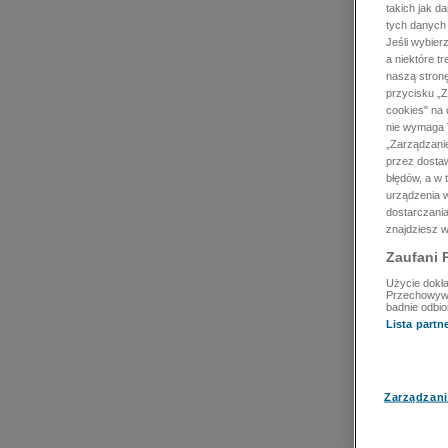
takich jak d
tych danych
Jeśli wybie
a niektóre t
naszą stron
przycisku „Z
cookies" na 
nie wymaga T
„Zarządzanie
przez dosta
błędów, a w
urządzenia w
dostarczania
znajdziesz w
Zaufani 
Użycie dokła
Przechowywan
badnie odbio
Lista part
Zarządzani