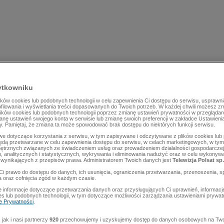
ytkowniku
ów cookies lub podobnych technologii w celu zapewnienia Ci dostępu do serwisu, usprawni
rofilowania i wyświetlania treści dopasowanych do Twoich potrzeb. W każdej chwili możesz z
lików cookies lub podobnych technologii poprzez zmianę ustawień prywatności w przegląda
mianę ustawień swojego konta w serwisie lub zmianę swoich preferencji w zakładce Ustawieni
y. Pamiętaj, że zmiana ta może spowodować brak dostępu do niektórych funkcji serwisu.
e dotyczące korzystania z serwisu, w tym zapisywane i odczytywane z plików cookies lu
będą przetwarzane w celu zapewnienia dostępu do serwisu, w celach marketingowych, w tym 
ętrznych związanych ze świadczeniem usług oraz prowadzeniem działalności gospodarczej
 analitycznych i statystycznych, wykrywania i eliminowania nadużyć oraz w celu wykonyw
wynikających z przepisów prawa. Administratorem Twoich danych jest
Telewizja Polsat sp.
Ci prawo do dostępu do danych, ich usunięcia, ograniczenia przetwarzania, przenoszenia, s
a oraz cofnięcia zgód w każdym czasie.
 informacje dotyczące przetwarzania danych oraz przysługujących Ci uprawnień, informacj
es lub podobnych technologii, w tym dotyczące możliwości zarządzania ustawieniami prywatn
ce Prywatności
.
jak i nasi partnerzy
920
przechowujemy i uzyskujemy dostęp do danych osobowych na Two