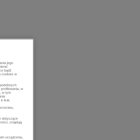
ania jego
mienić
rce bądź
a cookies w
b podobnych
profilowania, w
, w tym
ania
 z o.o.
przeciwu,
e dotyczące
ości, znajdują
im urządzeniu,