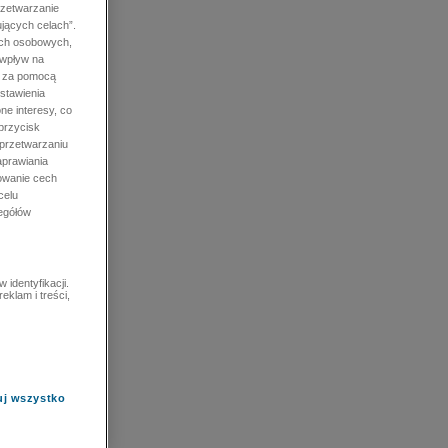
rzetwarzanie
jących celach”.
ych osobowych,
 wpływ na
e za pomocą
stawienia
ne interesy, co
przycisk
 przetwarzaniu
prawiania
owanie cech
celu
zegółów
identyfikacji.
eklam i treści,
uj wszystko