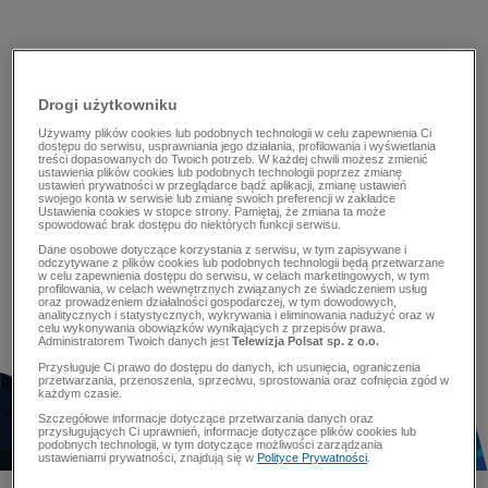
Drogi użytkowniku
Używamy plików cookies lub podobnych technologii w celu zapewnienia Ci
dostępu do serwisu, usprawniania jego działania, profilowania i wyświetlania
treści dopasowanych do Twoich potrzeb. W każdej chwili możesz zmienić
ustawienia plików cookies lub podobnych technologii poprzez zmianę
ustawień prywatności w przeglądarce bądź aplikacji, zmianę ustawień
swojego konta w serwisie lub zmianę swoich preferencji w zakładce
Ustawienia cookies w stopce strony. Pamiętaj, że zmiana ta może
spowodować brak dostępu do niektórych funkcji serwisu.
Dane osobowe dotyczące korzystania z serwisu, w tym zapisywane i
odczytywane z plików cookies lub podobnych technologii będą przetwarzane
w celu zapewnienia dostępu do serwisu, w celach marketingowych, w tym
profilowania, w celach wewnętrznych związanych ze świadczeniem usług
oraz prowadzeniem działalności gospodarczej, w tym dowodowych,
analitycznych i statystycznych, wykrywania i eliminowania nadużyć oraz w
celu wykonywania obowiązków wynikających z przepisów prawa.
Administratorem Twoich danych jest
Telewizja Polsat sp. z o.o.
Przysługuje Ci prawo do dostępu do danych, ich usunięcia, ograniczenia
przetwarzania, przenoszenia, sprzeciwu, sprostowania oraz cofnięcia zgód w
każdym czasie.
Szczegółowe informacje dotyczące przetwarzania danych oraz
przysługujących Ci uprawnień, informacje dotyczące plików cookies lub
podobnych technologii, w tym dotyczące możliwości zarządzania
ustawieniami prywatności, znajdują się w
Polityce Prywatności
.