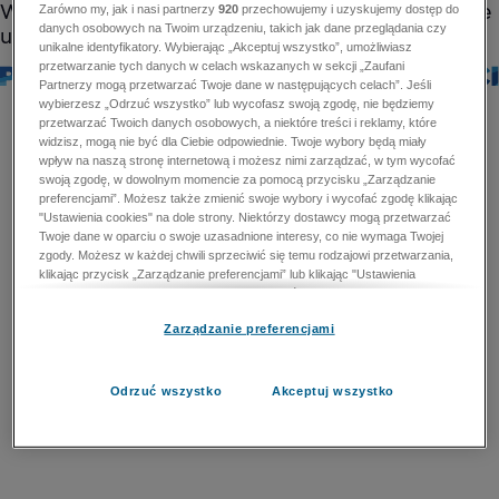
Zarówno my, jak i nasi partnerzy
920
przechowujemy i uzyskujemy dostęp do
danych osobowych na Twoim urządzeniu, takich jak dane przeglądania czy
unikalne identyfikatory. Wybierając „Akceptuj wszystko”, umożliwiasz
przetwarzanie tych danych w celach wskazanych w sekcji „Zaufani
Partnerzy mogą przetwarzać Twoje dane w następujących celach”. Jeśli
wybierzesz „Odrzuć wszystko” lub wycofasz swoją zgodę, nie będziemy
przetwarzać Twoich danych osobowych, a niektóre treści i reklamy, które
widzisz, mogą nie być dla Ciebie odpowiednie. Twoje wybory będą miały
wpływ na naszą stronę internetową i możesz nimi zarządzać, w tym wycofać
swoją zgodę, w dowolnym momencie za pomocą przycisku „Zarządzanie
preferencjami”. Możesz także zmienić swoje wybory i wycofać zgodę klikając
"Ustawienia cookies" na dole strony. Niektórzy dostawcy mogą przetwarzać
Twoje dane w oparciu o swoje uzasadnione interesy, co nie wymaga Twojej
zgody. Możesz w każdej chwili sprzeciwić się temu rodzajowi przetwarzania,
klikając przycisk „Zarządzanie preferencjami” lub klikając "Ustawienia
cookies" na dole strony. Nie możesz sprzeciwić się przetwarzaniu przez
dostawców danych osobowych w celu zapewnienia bezpieczeństwa,
Zarządzanie preferencjami
zapobiegania oszustwom i naprawiania błędów, a w tym celu mogą zostać
wykorzystane pewne dokładne dane geolokalizacyjne i aktywne skanowanie
cech urządzenia w celu identyfikacji. Nie możesz również sprzeciwić się
przetwarzaniu danych osobowych w celu dostarczania i prezentacji reklam i
Odrzuć wszystko
Akceptuj wszystko
treści. Wyjątek ten nie dotyczy reklam ukierunkowanych. Więcej szczegółów
znajdziesz w naszej Polityce Prywatności.
Polityka prywatności
Zaufani Partnerzy mogą przetwarzać Twoje dane w
następujących celach: