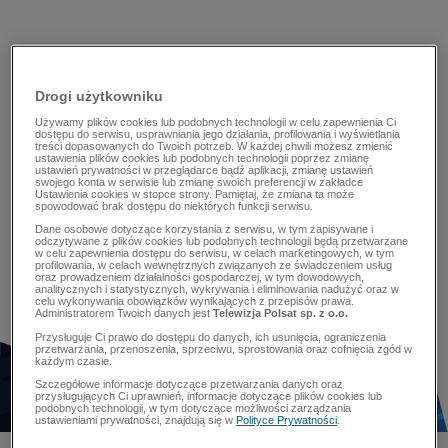
Drogi użytkowniku
Używamy plików cookies lub podobnych technologii w celu zapewnienia Ci
dostępu do serwisu, usprawniania jego działania, profilowania i wyświetlania
treści dopasowanych do Twoich potrzeb. W każdej chwili możesz zmienić
ustawienia plików cookies lub podobnych technologii poprzez zmianę
ustawień prywatności w przeglądarce bądź aplikacji, zmianę ustawień
swojego konta w serwisie lub zmianę swoich preferencji w zakładce
Ustawienia cookies w stopce strony. Pamiętaj, że zmiana ta może
spowodować brak dostępu do niektórych funkcji serwisu.
Dane osobowe dotyczące korzystania z serwisu, w tym zapisywane i
odczytywane z plików cookies lub podobnych technologii będą przetwarzane
w celu zapewnienia dostępu do serwisu, w celach marketingowych, w tym
profilowania, w celach wewnętrznych związanych ze świadczeniem usług
oraz prowadzeniem działalności gospodarczej, w tym dowodowych,
analitycznych i statystycznych, wykrywania i eliminowania nadużyć oraz w
celu wykonywania obowiązków wynikających z przepisów prawa.
Administratorem Twoich danych jest
Telewizja Polsat sp. z o.o.
Przysługuje Ci prawo do dostępu do danych, ich usunięcia, ograniczenia
przetwarzania, przenoszenia, sprzeciwu, sprostowania oraz cofnięcia zgód w
każdym czasie.
Szczegółowe informacje dotyczące przetwarzania danych oraz
przysługujących Ci uprawnień, informacje dotyczące plików cookies lub
podobnych technologii, w tym dotyczące możliwości zarządzania
ustawieniami prywatności, znajdują się w
Polityce Prywatności
.