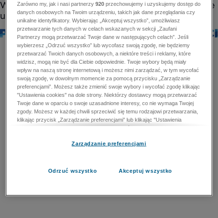
Zarówno my, jak i nasi partnerzy
920
przechowujemy i uzyskujemy dostęp do
danych osobowych na Twoim urządzeniu, takich jak dane przeglądania czy
unikalne identyfikatory. Wybierając „Akceptuj wszystko”, umożliwiasz
przetwarzanie tych danych w celach wskazanych w sekcji „Zaufani
Partnerzy mogą przetwarzać Twoje dane w następujących celach”. Jeśli
wybierzesz „Odrzuć wszystko” lub wycofasz swoją zgodę, nie będziemy
przetwarzać Twoich danych osobowych, a niektóre treści i reklamy, które
widzisz, mogą nie być dla Ciebie odpowiednie. Twoje wybory będą miały
wpływ na naszą stronę internetową i możesz nimi zarządzać, w tym wycofać
swoją zgodę, w dowolnym momencie za pomocą przycisku „Zarządzanie
preferencjami”. Możesz także zmienić swoje wybory i wycofać zgodę klikając
"Ustawienia cookies" na dole strony. Niektórzy dostawcy mogą przetwarzać
Twoje dane w oparciu o swoje uzasadnione interesy, co nie wymaga Twojej
zgody. Możesz w każdej chwili sprzeciwić się temu rodzajowi przetwarzania,
klikając przycisk „Zarządzanie preferencjami” lub klikając "Ustawienia
cookies" na dole strony. Nie możesz sprzeciwić się przetwarzaniu przez
dostawców danych osobowych w celu zapewnienia bezpieczeństwa,
Zarządzanie preferencjami
zapobiegania oszustwom i naprawiania błędów, a w tym celu mogą zostać
wykorzystane pewne dokładne dane geolokalizacyjne i aktywne skanowanie
cech urządzenia w celu identyfikacji. Nie możesz również sprzeciwić się
przetwarzaniu danych osobowych w celu dostarczania i prezentacji reklam i
Odrzuć wszystko
Akceptuj wszystko
treści. Wyjątek ten nie dotyczy reklam ukierunkowanych. Więcej szczegółów
znajdziesz w naszej Polityce Prywatności.
Polityka prywatności
Zaufani Partnerzy mogą przetwarzać Twoje dane w
następujących celach: