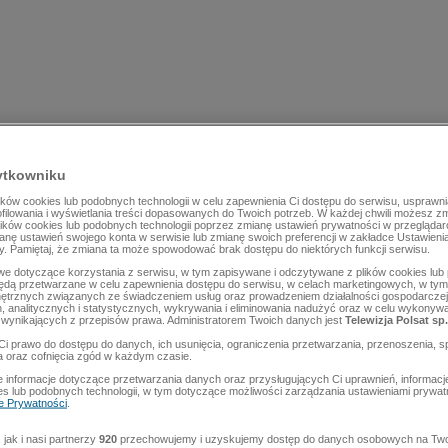
ytkowniku
ów cookies lub podobnych technologii w celu zapewnienia Ci dostępu do serwisu, usprawni
rofilowania i wyświetlania treści dopasowanych do Twoich potrzeb. W każdej chwili możesz z
lików cookies lub podobnych technologii poprzez zmianę ustawień prywatności w przegląda
mianę ustawień swojego konta w serwisie lub zmianę swoich preferencji w zakładce Ustawieni
y. Pamiętaj, że zmiana ta może spowodować brak dostępu do niektórych funkcji serwisu.
e dotyczące korzystania z serwisu, w tym zapisywane i odczytywane z plików cookies lu
będą przetwarzane w celu zapewnienia dostępu do serwisu, w celach marketingowych, w tym 
ętrznych związanych ze świadczeniem usług oraz prowadzeniem działalności gospodarczej
 analitycznych i statystycznych, wykrywania i eliminowania nadużyć oraz w celu wykonyw
wynikających z przepisów prawa. Administratorem Twoich danych jest
Telewizja Polsat sp.
Ci prawo do dostępu do danych, ich usunięcia, ograniczenia przetwarzania, przenoszenia, s
a oraz cofnięcia zgód w każdym czasie.
 informacje dotyczące przetwarzania danych oraz przysługujących Ci uprawnień, informacj
es lub podobnych technologii, w tym dotyczące możliwości zarządzania ustawieniami prywatn
ce Prywatności
.
jak i nasi partnerzy
920
przechowujemy i uzyskujemy dostęp do danych osobowych na Two