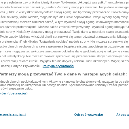
ane przeglądania czy unikalne identyfikatory. Wybierając „Akceptuj wszystko”, umożliwiasz p
 w celach wskazanych w sekcji „Zaufani Partnerzy mogą przetwarzać Twoje dane w następu
rzesz „Odrzuć wszystko” lub wycofasz swoją zgodę, nie będziemy przetwarzać Twoich dan
reści i reklamy, które widzisz, mogą nie być dla Ciebie odpowiednie. Twoje wybory będą miały
ę internetową i możesz nimi zarządzać, w tym wycofać swoją zgodę, w dowolnym momenci
arządzanie preferencjami”. Możesz także zmienić swoje wybory i wycofać zgodę klikając "U
dole strony. Niektórzy dostawcy mogą przetwarzać Twoje dane w oparciu o swoje uzasadnio
wojej zgody. Możesz w każdej chwili sprzeciwić się temu rodzajowi przetwarzania, klikając 
 preferencjami” lub klikając "Ustawienia cookies" na dole strony. Nie możesz sprzeciwić się
wców danych osobowych w celu zapewnienia bezpieczeństwa, zapobiegania oszustwom i na
 tym celu mogą zostać wykorzystane pewne dokładne dane geolokalizacyjne i aktywne skan
 celu identyfikacji. Nie możesz również sprzeciwić się przetwarzaniu danych osobowych w 
 i prezentacji reklam i treści. Wyjątek ten nie dotyczy reklam ukierunkowanych. Więcej szc
 naszej Polityce Prywatności.
Polityka prywatności
Partnerzy mogą przetwarzać Twoje dane w następujących celach:
dnych danych geolokalizacyjnych. Aktywne skanowanie charakterystyki urządzenia do celów 
ie informacji na urządzeniu lub dostęp do nich. Spersonalizowane reklamy i treści, pomiar r
rców i ulepszanie usług.
nerów (dostawców)
e preferencjami
Odrzuć wszystko
Akcept