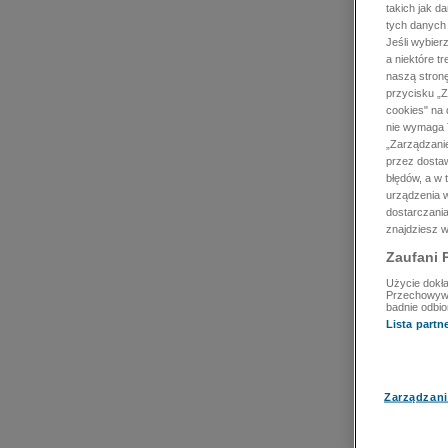
takich jak d
tych danych
Jeśli wybie
a niektóre t
naszą stron
przycisku „Z
cookies" na 
nie wymaga T
„Zarządzanie
przez dosta
błędów, a w
urządzenia w
dostarczania
znajdziesz w
Zaufani 
Użycie dokła
Przechowywan
badnie odbio
Lista part
Zarządzani