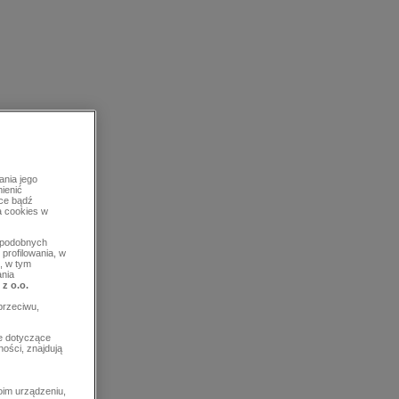
ania jego
mienić
rce bądź
a cookies w
b podobnych
profilowania, w
, w tym
ania
 z o.o.
przeciwu,
e dotyczące
ości, znajdują
im urządzeniu,