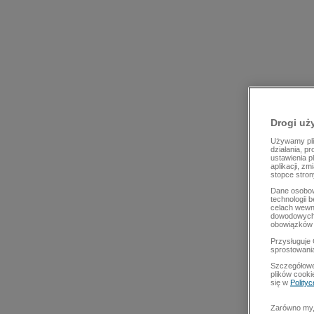
Drogi uż
Używamy plik
działania, p
ustawienia p
aplikacji, z
stopce stron
Dane osobow
technologii 
celach wewn
dowodowych,
obowiązków 
Przysługuje 
sprostowani
Szczegółowe
plików cooki
się w
Polity
Zarówno my, 