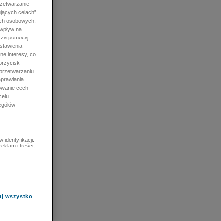
rzetwarzanie
jących celach”.
ych osobowych,
 wpływ na
e za pomocą
stawienia
ne interesy, co
przycisk
 przetwarzaniu
prawiania
owanie cech
celu
zegółów
identyfikacji.
eklam i treści,
uj wszystko