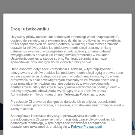
Drogi użytkowniku
Używamy plików cookies lub podobnych technologii w celu zapewnienia Ci
dostępu do serwisu, usprawniania jego działania, profilowania i wyświetlania
treści dopasowanych do Twoich potrzeb. W każdej chwili możesz zmienić
ustawienia plików cookies lub podobnych technologii poprzez zmianę
ustawień prywatności w przeglądarce bądź aplikacji, zmianę ustawień
swojego konta w serwisie lub zmianę swoich preferencji w zakładce
Ustawienia cookies w stopce strony. Pamiętaj, że zmiana ta może
spowodować brak dostępu do niektórych funkcji serwisu.
Dane osobowe dotyczące korzystania z serwisu, w tym zapisywane i
odczytywane z plików cookies lub podobnych technologii będą przetwarzane
w celu zapewnienia dostępu do serwisu, w celach marketingowych, w tym
profilowania, w celach wewnętrznych związanych ze świadczeniem usług
oraz prowadzeniem działalności gospodarczej, w tym dowodowych,
analitycznych i statystycznych, wykrywania i eliminowania nadużyć oraz w
celu wykonywania obowiązków wynikających z przepisów prawa.
Administratorem Twoich danych jest
Telewizja Polsat sp. z o.o.
Przysługuje Ci prawo do dostępu do danych, ich usunięcia, ograniczenia
przetwarzania, przenoszenia, sprzeciwu, sprostowania oraz cofnięcia zgód w
każdym czasie.
Szczegółowe informacje dotyczące przetwarzania danych oraz
przysługujących Ci uprawnień, informacje dotyczące plików cookies lub
podobnych technologii, w tym dotyczące możliwości zarządzania
ustawieniami prywatności, znajdują się w
Polityce Prywatności
.