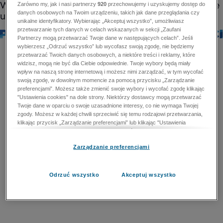
Zarówno my, jak i nasi partnerzy
920
przechowujemy i uzyskujemy dostęp do
danych osobowych na Twoim urządzeniu, takich jak dane przeglądania czy
unikalne identyfikatory. Wybierając „Akceptuj wszystko”, umożliwiasz
przetwarzanie tych danych w celach wskazanych w sekcji „Zaufani
Partnerzy mogą przetwarzać Twoje dane w następujących celach”. Jeśli
wybierzesz „Odrzuć wszystko” lub wycofasz swoją zgodę, nie będziemy
przetwarzać Twoich danych osobowych, a niektóre treści i reklamy, które
widzisz, mogą nie być dla Ciebie odpowiednie. Twoje wybory będą miały
wpływ na naszą stronę internetową i możesz nimi zarządzać, w tym wycofać
swoją zgodę, w dowolnym momencie za pomocą przycisku „Zarządzanie
preferencjami”. Możesz także zmienić swoje wybory i wycofać zgodę klikając
"Ustawienia cookies" na dole strony. Niektórzy dostawcy mogą przetwarzać
Twoje dane w oparciu o swoje uzasadnione interesy, co nie wymaga Twojej
zgody. Możesz w każdej chwili sprzeciwić się temu rodzajowi przetwarzania,
klikając przycisk „Zarządzanie preferencjami” lub klikając "Ustawienia
cookies" na dole strony. Nie możesz sprzeciwić się przetwarzaniu przez
dostawców danych osobowych w celu zapewnienia bezpieczeństwa,
Zarządzanie preferencjami
zapobiegania oszustwom i naprawiania błędów, a w tym celu mogą zostać
wykorzystane pewne dokładne dane geolokalizacyjne i aktywne skanowanie
cech urządzenia w celu identyfikacji. Nie możesz również sprzeciwić się
przetwarzaniu danych osobowych w celu dostarczania i prezentacji reklam i
Odrzuć wszystko
Akceptuj wszystko
treści. Wyjątek ten nie dotyczy reklam ukierunkowanych. Więcej szczegółów
znajdziesz w naszej Polityce Prywatności.
Polityka prywatności
Zaufani Partnerzy mogą przetwarzać Twoje dane w
następujących celach: