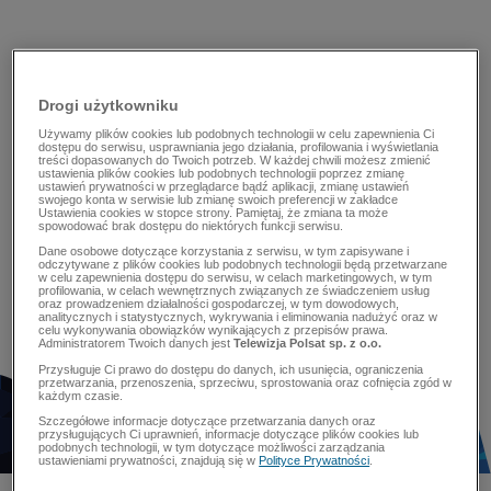
Drogi użytkowniku
Używamy plików cookies lub podobnych technologii w celu zapewnienia Ci
dostępu do serwisu, usprawniania jego działania, profilowania i wyświetlania
treści dopasowanych do Twoich potrzeb. W każdej chwili możesz zmienić
ustawienia plików cookies lub podobnych technologii poprzez zmianę
ustawień prywatności w przeglądarce bądź aplikacji, zmianę ustawień
swojego konta w serwisie lub zmianę swoich preferencji w zakładce
Ustawienia cookies w stopce strony. Pamiętaj, że zmiana ta może
spowodować brak dostępu do niektórych funkcji serwisu.
Dane osobowe dotyczące korzystania z serwisu, w tym zapisywane i
odczytywane z plików cookies lub podobnych technologii będą przetwarzane
w celu zapewnienia dostępu do serwisu, w celach marketingowych, w tym
profilowania, w celach wewnętrznych związanych ze świadczeniem usług
oraz prowadzeniem działalności gospodarczej, w tym dowodowych,
analitycznych i statystycznych, wykrywania i eliminowania nadużyć oraz w
celu wykonywania obowiązków wynikających z przepisów prawa.
Administratorem Twoich danych jest
Telewizja Polsat sp. z o.o.
Przysługuje Ci prawo do dostępu do danych, ich usunięcia, ograniczenia
przetwarzania, przenoszenia, sprzeciwu, sprostowania oraz cofnięcia zgód w
każdym czasie.
Szczegółowe informacje dotyczące przetwarzania danych oraz
przysługujących Ci uprawnień, informacje dotyczące plików cookies lub
podobnych technologii, w tym dotyczące możliwości zarządzania
ustawieniami prywatności, znajdują się w
Polityce Prywatności
.