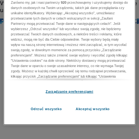
Zarówno my, jak i nasi partnerzy
920
przechowujemy i uzyskujemy dostęp do
danych osobowych na Twoim urządzeniu, takich jak dane przeglądania czy
unikalne identyfikatory. Wybierając „Akceptuj wszystko”, umożliwiasz
przetwarzanie tych danych w celach wskazanych w sekcji „Zaufani
Partnerzy mogą przetwarzać Twoje dane w następujących celach”. Jeśli
wybierzesz „Odrzuć wszystko” lub wycofasz swoją zgodę, nie będziemy
przetwarzać Twoich danych osobowych, a niektóre treści i reklamy, które
widzisz, mogą nie być dla Ciebie odpowiednie. Twoje wybory będą miały
wpływ na naszą stronę internetową i możesz nimi zarządzać, w tym wycofać
swoją zgodę, w dowolnym momencie za pomocą przycisku „Zarządzanie
preferencjami”. Możesz także zmienić swoje wybory i wycofać zgodę klikając
"Ustawienia cookies" na dole strony. Niektórzy dostawcy mogą przetwarzać
Twoje dane w oparciu o swoje uzasadnione interesy, co nie wymaga Twojej
zgody. Możesz w każdej chwili sprzeciwić się temu rodzajowi przetwarzania,
klikając przycisk „Zarządzanie preferencjami” lub klikając "Ustawienia
cookies" na dole strony. Nie możesz sprzeciwić się przetwarzaniu przez
dostawców danych osobowych w celu zapewnienia bezpieczeństwa,
Zarządzanie preferencjami
zapobiegania oszustwom i naprawiania błędów, a w tym celu mogą zostać
wykorzystane pewne dokładne dane geolokalizacyjne i aktywne skanowanie
cech urządzenia w celu identyfikacji. Nie możesz również sprzeciwić się
przetwarzaniu danych osobowych w celu dostarczania i prezentacji reklam i
Odrzuć wszystko
Akceptuj wszystko
treści. Wyjątek ten nie dotyczy reklam ukierunkowanych. Więcej szczegółów
znajdziesz w naszej Polityce Prywatności.
Polityka prywatności
Zaufani Partnerzy mogą przetwarzać Twoje dane w
następujących celach: