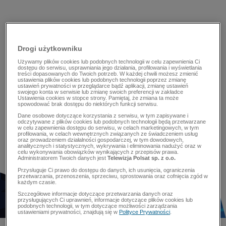
Drogi użytkowniku
Używamy plików cookies lub podobnych technologii w celu zapewnienia Ci
dostępu do serwisu, usprawniania jego działania, profilowania i wyświetlania
treści dopasowanych do Twoich potrzeb. W każdej chwili możesz zmienić
ustawienia plików cookies lub podobnych technologii poprzez zmianę
ustawień prywatności w przeglądarce bądź aplikacji, zmianę ustawień
swojego konta w serwisie lub zmianę swoich preferencji w zakładce
Ustawienia cookies w stopce strony. Pamiętaj, że zmiana ta może
spowodować brak dostępu do niektórych funkcji serwisu.
Dane osobowe dotyczące korzystania z serwisu, w tym zapisywane i
odczytywane z plików cookies lub podobnych technologii będą przetwarzane
w celu zapewnienia dostępu do serwisu, w celach marketingowych, w tym
profilowania, w celach wewnętrznych związanych ze świadczeniem usług
oraz prowadzeniem działalności gospodarczej, w tym dowodowych,
analitycznych i statystycznych, wykrywania i eliminowania nadużyć oraz w
celu wykonywania obowiązków wynikających z przepisów prawa.
Administratorem Twoich danych jest
Telewizja Polsat sp. z o.o.
Przysługuje Ci prawo do dostępu do danych, ich usunięcia, ograniczenia
przetwarzania, przenoszenia, sprzeciwu, sprostowania oraz cofnięcia zgód w
każdym czasie.
Szczegółowe informacje dotyczące przetwarzania danych oraz
przysługujących Ci uprawnień, informacje dotyczące plików cookies lub
podobnych technologii, w tym dotyczące możliwości zarządzania
ustawieniami prywatności, znajdują się w
Polityce Prywatności
.