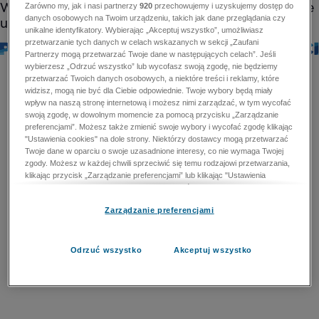
Zarówno my, jak i nasi partnerzy
920
przechowujemy i uzyskujemy dostęp do
danych osobowych na Twoim urządzeniu, takich jak dane przeglądania czy
unikalne identyfikatory. Wybierając „Akceptuj wszystko”, umożliwiasz
przetwarzanie tych danych w celach wskazanych w sekcji „Zaufani
Partnerzy mogą przetwarzać Twoje dane w następujących celach”. Jeśli
wybierzesz „Odrzuć wszystko” lub wycofasz swoją zgodę, nie będziemy
przetwarzać Twoich danych osobowych, a niektóre treści i reklamy, które
widzisz, mogą nie być dla Ciebie odpowiednie. Twoje wybory będą miały
wpływ na naszą stronę internetową i możesz nimi zarządzać, w tym wycofać
swoją zgodę, w dowolnym momencie za pomocą przycisku „Zarządzanie
preferencjami”. Możesz także zmienić swoje wybory i wycofać zgodę klikając
"Ustawienia cookies" na dole strony. Niektórzy dostawcy mogą przetwarzać
Twoje dane w oparciu o swoje uzasadnione interesy, co nie wymaga Twojej
zgody. Możesz w każdej chwili sprzeciwić się temu rodzajowi przetwarzania,
klikając przycisk „Zarządzanie preferencjami” lub klikając "Ustawienia
cookies" na dole strony. Nie możesz sprzeciwić się przetwarzaniu przez
dostawców danych osobowych w celu zapewnienia bezpieczeństwa,
Zarządzanie preferencjami
zapobiegania oszustwom i naprawiania błędów, a w tym celu mogą zostać
wykorzystane pewne dokładne dane geolokalizacyjne i aktywne skanowanie
cech urządzenia w celu identyfikacji. Nie możesz również sprzeciwić się
przetwarzaniu danych osobowych w celu dostarczania i prezentacji reklam i
Odrzuć wszystko
Akceptuj wszystko
treści. Wyjątek ten nie dotyczy reklam ukierunkowanych. Więcej szczegółów
znajdziesz w naszej Polityce Prywatności.
Polityka prywatności
Zaufani Partnerzy mogą przetwarzać Twoje dane w
następujących celach: