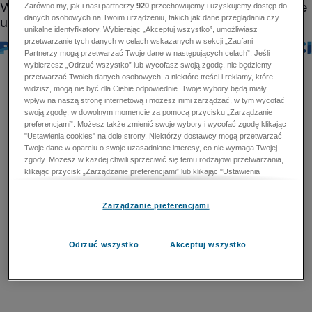
Zarówno my, jak i nasi partnerzy
920
przechowujemy i uzyskujemy dostęp do
danych osobowych na Twoim urządzeniu, takich jak dane przeglądania czy
unikalne identyfikatory. Wybierając „Akceptuj wszystko”, umożliwiasz
przetwarzanie tych danych w celach wskazanych w sekcji „Zaufani
Partnerzy mogą przetwarzać Twoje dane w następujących celach”. Jeśli
wybierzesz „Odrzuć wszystko” lub wycofasz swoją zgodę, nie będziemy
przetwarzać Twoich danych osobowych, a niektóre treści i reklamy, które
widzisz, mogą nie być dla Ciebie odpowiednie. Twoje wybory będą miały
wpływ na naszą stronę internetową i możesz nimi zarządzać, w tym wycofać
swoją zgodę, w dowolnym momencie za pomocą przycisku „Zarządzanie
preferencjami”. Możesz także zmienić swoje wybory i wycofać zgodę klikając
"Ustawienia cookies" na dole strony. Niektórzy dostawcy mogą przetwarzać
Twoje dane w oparciu o swoje uzasadnione interesy, co nie wymaga Twojej
zgody. Możesz w każdej chwili sprzeciwić się temu rodzajowi przetwarzania,
klikając przycisk „Zarządzanie preferencjami” lub klikając "Ustawienia
cookies" na dole strony. Nie możesz sprzeciwić się przetwarzaniu przez
dostawców danych osobowych w celu zapewnienia bezpieczeństwa,
Zarządzanie preferencjami
zapobiegania oszustwom i naprawiania błędów, a w tym celu mogą zostać
wykorzystane pewne dokładne dane geolokalizacyjne i aktywne skanowanie
cech urządzenia w celu identyfikacji. Nie możesz również sprzeciwić się
przetwarzaniu danych osobowych w celu dostarczania i prezentacji reklam i
Odrzuć wszystko
Akceptuj wszystko
treści. Wyjątek ten nie dotyczy reklam ukierunkowanych. Więcej szczegółów
znajdziesz w naszej Polityce Prywatności.
Polityka prywatności
Zaufani Partnerzy mogą przetwarzać Twoje dane w
następujących celach: