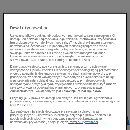
Drogi użytkowniku
Używamy plików cookies lub podobnych technologii w celu zapewnienia Ci
dostępu do serwisu, usprawniania jego działania, profilowania i wyświetlania
treści dopasowanych do Twoich potrzeb. W każdej chwili możesz zmienić
ustawienia plików cookies lub podobnych technologii poprzez zmianę
ustawień prywatności w przeglądarce bądź aplikacji, zmianę ustawień
swojego konta w serwisie lub zmianę swoich preferencji w zakładce
Ustawienia cookies w stopce strony. Pamiętaj, że zmiana ta może
spowodować brak dostępu do niektórych funkcji serwisu.
Dane osobowe dotyczące korzystania z serwisu, w tym zapisywane i
odczytywane z plików cookies lub podobnych technologii będą przetwarzane
w celu zapewnienia dostępu do serwisu, w celach marketingowych, w tym
profilowania, w celach wewnętrznych związanych ze świadczeniem usług
oraz prowadzeniem działalności gospodarczej, w tym dowodowych,
analitycznych i statystycznych, wykrywania i eliminowania nadużyć oraz w
celu wykonywania obowiązków wynikających z przepisów prawa.
Administratorem Twoich danych jest
Telewizja Polsat sp. z o.o.
Przysługuje Ci prawo do dostępu do danych, ich usunięcia, ograniczenia
przetwarzania, przenoszenia, sprzeciwu, sprostowania oraz cofnięcia zgód w
każdym czasie.
Szczegółowe informacje dotyczące przetwarzania danych oraz
przysługujących Ci uprawnień, informacje dotyczące plików cookies lub
podobnych technologii, w tym dotyczące możliwości zarządzania
ustawieniami prywatności, znajdują się w
Polityce Prywatności
.