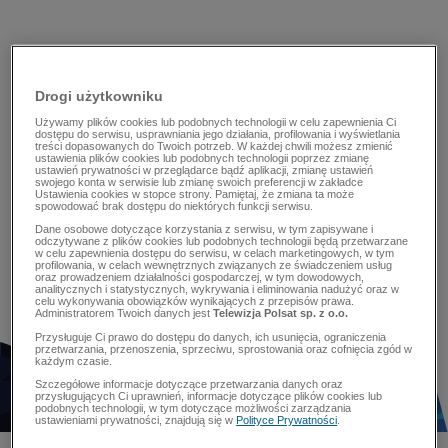
Drogi użytkowniku
Używamy plików cookies lub podobnych technologii w celu zapewnienia Ci
dostępu do serwisu, usprawniania jego działania, profilowania i wyświetlania
treści dopasowanych do Twoich potrzeb. W każdej chwili możesz zmienić
ustawienia plików cookies lub podobnych technologii poprzez zmianę
ustawień prywatności w przeglądarce bądź aplikacji, zmianę ustawień
swojego konta w serwisie lub zmianę swoich preferencji w zakładce
Ustawienia cookies w stopce strony. Pamiętaj, że zmiana ta może
spowodować brak dostępu do niektórych funkcji serwisu.
Dane osobowe dotyczące korzystania z serwisu, w tym zapisywane i
odczytywane z plików cookies lub podobnych technologii będą przetwarzane
w celu zapewnienia dostępu do serwisu, w celach marketingowych, w tym
profilowania, w celach wewnętrznych związanych ze świadczeniem usług
oraz prowadzeniem działalności gospodarczej, w tym dowodowych,
analitycznych i statystycznych, wykrywania i eliminowania nadużyć oraz w
celu wykonywania obowiązków wynikających z przepisów prawa.
Administratorem Twoich danych jest
Telewizja Polsat sp. z o.o.
Przysługuje Ci prawo do dostępu do danych, ich usunięcia, ograniczenia
przetwarzania, przenoszenia, sprzeciwu, sprostowania oraz cofnięcia zgód w
każdym czasie.
Szczegółowe informacje dotyczące przetwarzania danych oraz
przysługujących Ci uprawnień, informacje dotyczące plików cookies lub
podobnych technologii, w tym dotyczące możliwości zarządzania
ustawieniami prywatności, znajdują się w
Polityce Prywatności
.