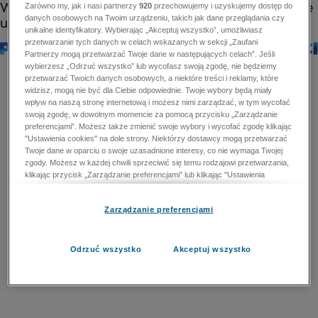
Zarówno my, jak i nasi partnerzy
920
przechowujemy i uzyskujemy dostęp do
danych osobowych na Twoim urządzeniu, takich jak dane przeglądania czy
unikalne identyfikatory. Wybierając „Akceptuj wszystko”, umożliwiasz
przetwarzanie tych danych w celach wskazanych w sekcji „Zaufani
Partnerzy mogą przetwarzać Twoje dane w następujących celach”. Jeśli
wybierzesz „Odrzuć wszystko” lub wycofasz swoją zgodę, nie będziemy
przetwarzać Twoich danych osobowych, a niektóre treści i reklamy, które
widzisz, mogą nie być dla Ciebie odpowiednie. Twoje wybory będą miały
wpływ na naszą stronę internetową i możesz nimi zarządzać, w tym wycofać
swoją zgodę, w dowolnym momencie za pomocą przycisku „Zarządzanie
preferencjami”. Możesz także zmienić swoje wybory i wycofać zgodę klikając
"Ustawienia cookies" na dole strony. Niektórzy dostawcy mogą przetwarzać
Twoje dane w oparciu o swoje uzasadnione interesy, co nie wymaga Twojej
zgody. Możesz w każdej chwili sprzeciwić się temu rodzajowi przetwarzania,
klikając przycisk „Zarządzanie preferencjami” lub klikając "Ustawienia
cookies" na dole strony. Nie możesz sprzeciwić się przetwarzaniu przez
dostawców danych osobowych w celu zapewnienia bezpieczeństwa,
Zarządzanie preferencjami
zapobiegania oszustwom i naprawiania błędów, a w tym celu mogą zostać
wykorzystane pewne dokładne dane geolokalizacyjne i aktywne skanowanie
cech urządzenia w celu identyfikacji. Nie możesz również sprzeciwić się
przetwarzaniu danych osobowych w celu dostarczania i prezentacji reklam i
Odrzuć wszystko
Akceptuj wszystko
treści. Wyjątek ten nie dotyczy reklam ukierunkowanych. Więcej szczegółów
znajdziesz w naszej Polityce Prywatności.
Polityka prywatności
Zaufani Partnerzy mogą przetwarzać Twoje dane w
następujących celach: