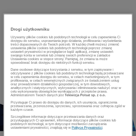
Drogi użytkowniku
Używamy plików cookies lub podobnych technologii w celu zapewnienia Ci
dostępu do serwisu, usprawniania jego działania, profilowania i wyświetlania
treści dopasowanych do Twoich potrzeb. W każdej chwili możesz zmienić
ustawienia plików cookies lub podobnych technologii poprzez zmianę
ustawień prywatności w przeglądarce bądź aplikacji, zmianę ustawień
swojego konta w serwisie lub zmianę swoich preferencji w zakładce
Ustawienia cookies w stopce strony. Pamiętaj, że zmiana ta może
spowodować brak dostępu do niektórych funkcji serwisu.
Dane osobowe dotyczące korzystania z serwisu, w tym zapisywane i
odczytywane z plików cookies lub podobnych technologii będą przetwarzane
w celu zapewnienia dostępu do serwisu, w celach marketingowych, w tym
profilowania, w celach wewnętrznych związanych ze świadczeniem usług
oraz prowadzeniem działalności gospodarczej, w tym dowodowych,
analitycznych i statystycznych, wykrywania i eliminowania nadużyć oraz w
celu wykonywania obowiązków wynikających z przepisów prawa.
Administratorem Twoich danych jest
Telewizja Polsat sp. z o.o.
Przysługuje Ci prawo do dostępu do danych, ich usunięcia, ograniczenia
przetwarzania, przenoszenia, sprzeciwu, sprostowania oraz cofnięcia zgód w
każdym czasie.
Szczegółowe informacje dotyczące przetwarzania danych oraz
przysługujących Ci uprawnień, informacje dotyczące plików cookies lub
podobnych technologii, w tym dotyczące możliwości zarządzania
ustawieniami prywatności, znajdują się w
Polityce Prywatności
.