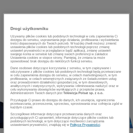
Drogi użytkowniku
Używamy plików cookies lub podobnych technologii w celu zapewnienia Ci
dostępu do serwisu, usprawniania jego działania, profilowania i wyświetlania
treści dopasowanych do Twoich potrzeb. W każdej chwili możesz zmienić
ustawienia plików cookies lub podobnych technologii poprzez zmianę
ustawień prywatności w przeglądarce bądź aplikacji, zmianę ustawień
swojego konta w serwisie lub zmianę swoich preferencji w zakładce
Ustawienia cookies w stopce strony. Pamiętaj, że zmiana ta może
spowodować brak dostępu do niektórych funkcji serwisu.
Dane osobowe dotyczące korzystania z serwisu, w tym zapisywane i
odczytywane z plików cookies lub podobnych technologii będą przetwarzane
w celu zapewnienia dostępu do serwisu, w celach marketingowych, w tym
profilowania, w celach wewnętrznych związanych ze świadczeniem usług
oraz prowadzeniem działalności gospodarczej, w tym dowodowych,
analitycznych i statystycznych, wykrywania i eliminowania nadużyć oraz w
celu wykonywania obowiązków wynikających z przepisów prawa.
Administratorem Twoich danych jest
Telewizja Polsat sp. z o.o.
Przysługuje Ci prawo do dostępu do danych, ich usunięcia, ograniczenia
przetwarzania, przenoszenia, sprzeciwu, sprostowania oraz cofnięcia zgód w
każdym czasie.
Szczegółowe informacje dotyczące przetwarzania danych oraz
przysługujących Ci uprawnień, informacje dotyczące plików cookies lub
podobnych technologii, w tym dotyczące możliwości zarządzania
ustawieniami prywatności, znajdują się w
Polityce Prywatności
.