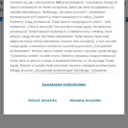
Zarówno my, jak i nasi partnerzy
920
przechowujemy i uzyskujemy dostęp do
danych osobowych na Twoim urządzeniu, takich jak dane przeglądania czy
unikalne identyfikatory. Wybierając „Akceptuj wszystko”, umożliwiasz
przetwarzanie tych danych w celach wskazanych w sekcji „Zaufani
Partnerzy mogą przetwarzać Twoje dane w następujących celach”. Jeśli
wybierzesz „Odrzuć wszystko” lub wycofasz swoją zgodę, nie będziemy
przetwarzać Twoich danych osobowych, a niektóre treści i reklamy, które
widzisz, mogą nie być dla Ciebie odpowiednie. Twoje wybory będą miały
wpływ na naszą stronę internetową i możesz nimi zarządzać, w tym wycofać
swoją zgodę, w dowolnym momencie za pomocą przycisku „Zarządzanie
preferencjami”. Możesz także zmienić swoje wybory i wycofać zgodę klikając
"Ustawienia cookies" na dole strony. Niektórzy dostawcy mogą przetwarzać
Twoje dane w oparciu o swoje uzasadnione interesy, co nie wymaga Twojej
zgody. Możesz w każdej chwili sprzeciwić się temu rodzajowi przetwarzania,
klikając przycisk „Zarządzanie preferencjami” lub klikając "Ustawienia
cookies" na dole strony. Nie możesz sprzeciwić się przetwarzaniu przez
dostawców danych osobowych w celu zapewnienia bezpieczeństwa,
Zarządzanie preferencjami
zapobiegania oszustwom i naprawiania błędów, a w tym celu mogą zostać
wykorzystane pewne dokładne dane geolokalizacyjne i aktywne skanowanie
cech urządzenia w celu identyfikacji. Nie możesz również sprzeciwić się
przetwarzaniu danych osobowych w celu dostarczania i prezentacji reklam i
Odrzuć wszystko
Akceptuj wszystko
treści. Wyjątek ten nie dotyczy reklam ukierunkowanych. Więcej szczegółów
znajdziesz w naszej Polityce Prywatności.
Polityka prywatności
Zaufani Partnerzy mogą przetwarzać Twoje dane w
następujących celach: