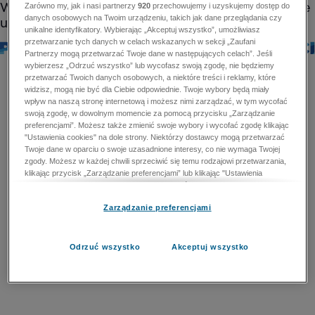
Zarówno my, jak i nasi partnerzy
920
przechowujemy i uzyskujemy dostęp do
danych osobowych na Twoim urządzeniu, takich jak dane przeglądania czy
unikalne identyfikatory. Wybierając „Akceptuj wszystko”, umożliwiasz
przetwarzanie tych danych w celach wskazanych w sekcji „Zaufani
Partnerzy mogą przetwarzać Twoje dane w następujących celach”. Jeśli
wybierzesz „Odrzuć wszystko” lub wycofasz swoją zgodę, nie będziemy
przetwarzać Twoich danych osobowych, a niektóre treści i reklamy, które
widzisz, mogą nie być dla Ciebie odpowiednie. Twoje wybory będą miały
wpływ na naszą stronę internetową i możesz nimi zarządzać, w tym wycofać
swoją zgodę, w dowolnym momencie za pomocą przycisku „Zarządzanie
preferencjami”. Możesz także zmienić swoje wybory i wycofać zgodę klikając
"Ustawienia cookies" na dole strony. Niektórzy dostawcy mogą przetwarzać
Twoje dane w oparciu o swoje uzasadnione interesy, co nie wymaga Twojej
zgody. Możesz w każdej chwili sprzeciwić się temu rodzajowi przetwarzania,
klikając przycisk „Zarządzanie preferencjami” lub klikając "Ustawienia
cookies" na dole strony. Nie możesz sprzeciwić się przetwarzaniu przez
dostawców danych osobowych w celu zapewnienia bezpieczeństwa,
Zarządzanie preferencjami
zapobiegania oszustwom i naprawiania błędów, a w tym celu mogą zostać
wykorzystane pewne dokładne dane geolokalizacyjne i aktywne skanowanie
cech urządzenia w celu identyfikacji. Nie możesz również sprzeciwić się
przetwarzaniu danych osobowych w celu dostarczania i prezentacji reklam i
Odrzuć wszystko
Akceptuj wszystko
treści. Wyjątek ten nie dotyczy reklam ukierunkowanych. Więcej szczegółów
znajdziesz w naszej Polityce Prywatności.
Polityka prywatności
Zaufani Partnerzy mogą przetwarzać Twoje dane w
następujących celach: