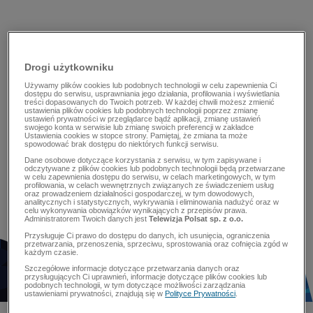
Drogi użytkowniku
Używamy plików cookies lub podobnych technologii w celu zapewnienia Ci
dostępu do serwisu, usprawniania jego działania, profilowania i wyświetlania
treści dopasowanych do Twoich potrzeb. W każdej chwili możesz zmienić
ustawienia plików cookies lub podobnych technologii poprzez zmianę
ustawień prywatności w przeglądarce bądź aplikacji, zmianę ustawień
swojego konta w serwisie lub zmianę swoich preferencji w zakładce
Ustawienia cookies w stopce strony. Pamiętaj, że zmiana ta może
spowodować brak dostępu do niektórych funkcji serwisu.
Dane osobowe dotyczące korzystania z serwisu, w tym zapisywane i
odczytywane z plików cookies lub podobnych technologii będą przetwarzane
w celu zapewnienia dostępu do serwisu, w celach marketingowych, w tym
profilowania, w celach wewnętrznych związanych ze świadczeniem usług
oraz prowadzeniem działalności gospodarczej, w tym dowodowych,
analitycznych i statystycznych, wykrywania i eliminowania nadużyć oraz w
celu wykonywania obowiązków wynikających z przepisów prawa.
Administratorem Twoich danych jest
Telewizja Polsat sp. z o.o.
Przysługuje Ci prawo do dostępu do danych, ich usunięcia, ograniczenia
przetwarzania, przenoszenia, sprzeciwu, sprostowania oraz cofnięcia zgód w
każdym czasie.
Szczegółowe informacje dotyczące przetwarzania danych oraz
przysługujących Ci uprawnień, informacje dotyczące plików cookies lub
podobnych technologii, w tym dotyczące możliwości zarządzania
ustawieniami prywatności, znajdują się w
Polityce Prywatności
.