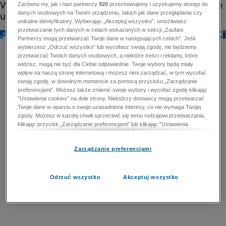
Zarówno my, jak i nasi partnerzy
920
przechowujemy i uzyskujemy dostęp do
danych osobowych na Twoim urządzeniu, takich jak dane przeglądania czy
unikalne identyfikatory. Wybierając „Akceptuj wszystko”, umożliwiasz
przetwarzanie tych danych w celach wskazanych w sekcji „Zaufani
Partnerzy mogą przetwarzać Twoje dane w następujących celach”. Jeśli
wybierzesz „Odrzuć wszystko” lub wycofasz swoją zgodę, nie będziemy
przetwarzać Twoich danych osobowych, a niektóre treści i reklamy, które
widzisz, mogą nie być dla Ciebie odpowiednie. Twoje wybory będą miały
wpływ na naszą stronę internetową i możesz nimi zarządzać, w tym wycofać
swoją zgodę, w dowolnym momencie za pomocą przycisku „Zarządzanie
preferencjami”. Możesz także zmienić swoje wybory i wycofać zgodę klikając
"Ustawienia cookies" na dole strony. Niektórzy dostawcy mogą przetwarzać
Twoje dane w oparciu o swoje uzasadnione interesy, co nie wymaga Twojej
zgody. Możesz w każdej chwili sprzeciwić się temu rodzajowi przetwarzania,
klikając przycisk „Zarządzanie preferencjami” lub klikając "Ustawienia
cookies" na dole strony. Nie możesz sprzeciwić się przetwarzaniu przez
dostawców danych osobowych w celu zapewnienia bezpieczeństwa,
Zarządzanie preferencjami
zapobiegania oszustwom i naprawiania błędów, a w tym celu mogą zostać
wykorzystane pewne dokładne dane geolokalizacyjne i aktywne skanowanie
cech urządzenia w celu identyfikacji. Nie możesz również sprzeciwić się
przetwarzaniu danych osobowych w celu dostarczania i prezentacji reklam i
Odrzuć wszystko
Akceptuj wszystko
treści. Wyjątek ten nie dotyczy reklam ukierunkowanych. Więcej szczegółów
znajdziesz w naszej Polityce Prywatności.
Polityka prywatności
Zaufani Partnerzy mogą przetwarzać Twoje dane w
następujących celach: