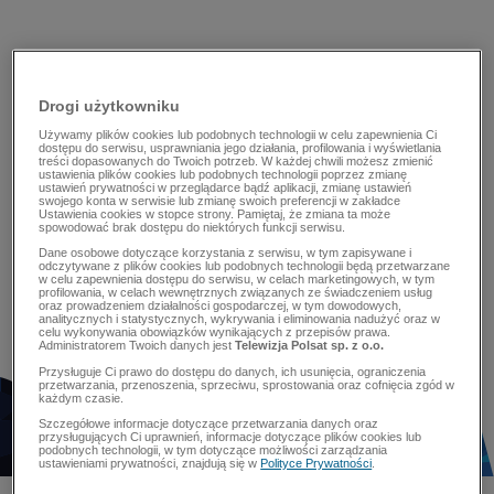
Drogi użytkowniku
Używamy plików cookies lub podobnych technologii w celu zapewnienia Ci
dostępu do serwisu, usprawniania jego działania, profilowania i wyświetlania
treści dopasowanych do Twoich potrzeb. W każdej chwili możesz zmienić
ustawienia plików cookies lub podobnych technologii poprzez zmianę
ustawień prywatności w przeglądarce bądź aplikacji, zmianę ustawień
swojego konta w serwisie lub zmianę swoich preferencji w zakładce
Ustawienia cookies w stopce strony. Pamiętaj, że zmiana ta może
spowodować brak dostępu do niektórych funkcji serwisu.
Dane osobowe dotyczące korzystania z serwisu, w tym zapisywane i
odczytywane z plików cookies lub podobnych technologii będą przetwarzane
w celu zapewnienia dostępu do serwisu, w celach marketingowych, w tym
profilowania, w celach wewnętrznych związanych ze świadczeniem usług
oraz prowadzeniem działalności gospodarczej, w tym dowodowych,
analitycznych i statystycznych, wykrywania i eliminowania nadużyć oraz w
celu wykonywania obowiązków wynikających z przepisów prawa.
Administratorem Twoich danych jest
Telewizja Polsat sp. z o.o.
Przysługuje Ci prawo do dostępu do danych, ich usunięcia, ograniczenia
przetwarzania, przenoszenia, sprzeciwu, sprostowania oraz cofnięcia zgód w
każdym czasie.
Szczegółowe informacje dotyczące przetwarzania danych oraz
przysługujących Ci uprawnień, informacje dotyczące plików cookies lub
podobnych technologii, w tym dotyczące możliwości zarządzania
ustawieniami prywatności, znajdują się w
Polityce Prywatności
.