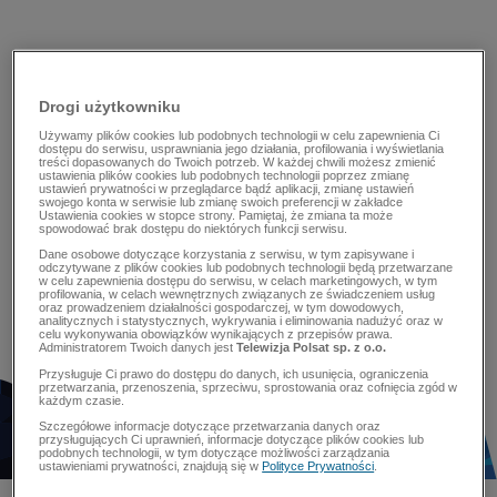
Drogi użytkowniku
Używamy plików cookies lub podobnych technologii w celu zapewnienia Ci
dostępu do serwisu, usprawniania jego działania, profilowania i wyświetlania
treści dopasowanych do Twoich potrzeb. W każdej chwili możesz zmienić
ustawienia plików cookies lub podobnych technologii poprzez zmianę
ustawień prywatności w przeglądarce bądź aplikacji, zmianę ustawień
swojego konta w serwisie lub zmianę swoich preferencji w zakładce
Ustawienia cookies w stopce strony. Pamiętaj, że zmiana ta może
spowodować brak dostępu do niektórych funkcji serwisu.
Dane osobowe dotyczące korzystania z serwisu, w tym zapisywane i
odczytywane z plików cookies lub podobnych technologii będą przetwarzane
w celu zapewnienia dostępu do serwisu, w celach marketingowych, w tym
profilowania, w celach wewnętrznych związanych ze świadczeniem usług
oraz prowadzeniem działalności gospodarczej, w tym dowodowych,
analitycznych i statystycznych, wykrywania i eliminowania nadużyć oraz w
celu wykonywania obowiązków wynikających z przepisów prawa.
Administratorem Twoich danych jest
Telewizja Polsat sp. z o.o.
Przysługuje Ci prawo do dostępu do danych, ich usunięcia, ograniczenia
przetwarzania, przenoszenia, sprzeciwu, sprostowania oraz cofnięcia zgód w
każdym czasie.
Szczegółowe informacje dotyczące przetwarzania danych oraz
przysługujących Ci uprawnień, informacje dotyczące plików cookies lub
podobnych technologii, w tym dotyczące możliwości zarządzania
ustawieniami prywatności, znajdują się w
Polityce Prywatności
.