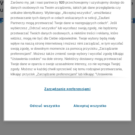
Zarówno my, jak i nasi partnerzy
920
przechowujemy i uzyskujemy dostęp do
danych osobowych na Twoim urządzeniu, takich jak dane przeglądania czy
unikalne identyfikatory. Wybierając „Akceptuj wszystko”, umożliwiasz
przetwarzanie tych danych w celach wskazanych w sekcji „Zaufani
Partnerzy mogą przetwarzać Twoje dane w następujących celach”. Jeśli
wybierzesz „Odrzuć wszystko” lub wycofasz swoją zgodę, nie będziemy
przetwarzać Twoich danych osobowych, a niektóre treści i reklamy, które
widzisz, mogą nie być dla Ciebie odpowiednie. Twoje wybory będą miały
wpływ na naszą stronę internetową i możesz nimi zarządzać, w tym wycofać
swoją zgodę, w dowolnym momencie za pomocą przycisku „Zarządzanie
preferencjami”. Możesz także zmienić swoje wybory i wycofać zgodę klikając
"Ustawienia cookies" na dole strony. Niektórzy dostawcy mogą przetwarzać
Twoje dane w oparciu o swoje uzasadnione interesy, co nie wymaga Twojej
zgody. Możesz w każdej chwili sprzeciwić się temu rodzajowi przetwarzania,
klikając przycisk „Zarządzanie preferencjami” lub klikając "Ustawienia
cookies" na dole strony. Nie możesz sprzeciwić się przetwarzaniu przez
dostawców danych osobowych w celu zapewnienia bezpieczeństwa,
Zarządzanie preferencjami
zapobiegania oszustwom i naprawiania błędów, a w tym celu mogą zostać
wykorzystane pewne dokładne dane geolokalizacyjne i aktywne skanowanie
cech urządzenia w celu identyfikacji. Nie możesz również sprzeciwić się
przetwarzaniu danych osobowych w celu dostarczania i prezentacji reklam i
Odrzuć wszystko
Akceptuj wszystko
treści. Wyjątek ten nie dotyczy reklam ukierunkowanych. Więcej szczegółów
znajdziesz w naszej Polityce Prywatności.
Polityka prywatności
Zaufani Partnerzy mogą przetwarzać Twoje dane w
następujących celach: