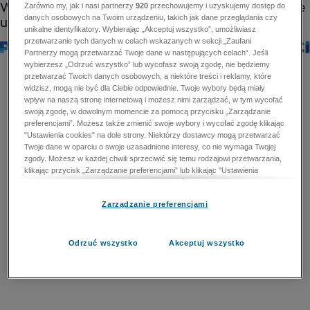
Zarówno my, jak i nasi partnerzy
920
przechowujemy i uzyskujemy dostęp do
danych osobowych na Twoim urządzeniu, takich jak dane przeglądania czy
unikalne identyfikatory. Wybierając „Akceptuj wszystko”, umożliwiasz
przetwarzanie tych danych w celach wskazanych w sekcji „Zaufani
Partnerzy mogą przetwarzać Twoje dane w następujących celach”. Jeśli
wybierzesz „Odrzuć wszystko” lub wycofasz swoją zgodę, nie będziemy
przetwarzać Twoich danych osobowych, a niektóre treści i reklamy, które
widzisz, mogą nie być dla Ciebie odpowiednie. Twoje wybory będą miały
wpływ na naszą stronę internetową i możesz nimi zarządzać, w tym wycofać
swoją zgodę, w dowolnym momencie za pomocą przycisku „Zarządzanie
preferencjami”. Możesz także zmienić swoje wybory i wycofać zgodę klikając
"Ustawienia cookies" na dole strony. Niektórzy dostawcy mogą przetwarzać
Twoje dane w oparciu o swoje uzasadnione interesy, co nie wymaga Twojej
zgody. Możesz w każdej chwili sprzeciwić się temu rodzajowi przetwarzania,
klikając przycisk „Zarządzanie preferencjami” lub klikając "Ustawienia
cookies" na dole strony. Nie możesz sprzeciwić się przetwarzaniu przez
dostawców danych osobowych w celu zapewnienia bezpieczeństwa,
Zarządzanie preferencjami
zapobiegania oszustwom i naprawiania błędów, a w tym celu mogą zostać
wykorzystane pewne dokładne dane geolokalizacyjne i aktywne skanowanie
cech urządzenia w celu identyfikacji. Nie możesz również sprzeciwić się
przetwarzaniu danych osobowych w celu dostarczania i prezentacji reklam i
Odrzuć wszystko
Akceptuj wszystko
treści. Wyjątek ten nie dotyczy reklam ukierunkowanych. Więcej szczegółów
znajdziesz w naszej Polityce Prywatności.
Polityka prywatności
Zaufani Partnerzy mogą przetwarzać Twoje dane w
następujących celach: