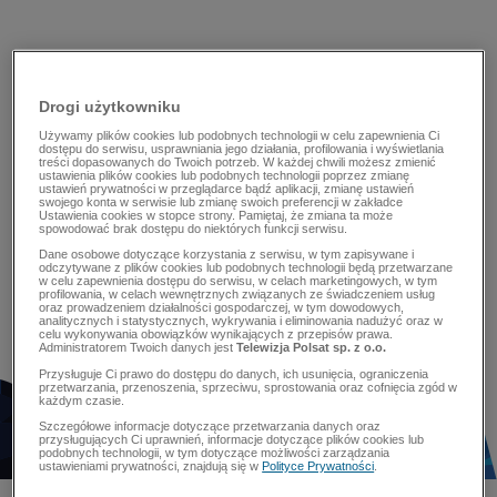
Drogi użytkowniku
Używamy plików cookies lub podobnych technologii w celu zapewnienia Ci
dostępu do serwisu, usprawniania jego działania, profilowania i wyświetlania
treści dopasowanych do Twoich potrzeb. W każdej chwili możesz zmienić
ustawienia plików cookies lub podobnych technologii poprzez zmianę
ustawień prywatności w przeglądarce bądź aplikacji, zmianę ustawień
swojego konta w serwisie lub zmianę swoich preferencji w zakładce
Ustawienia cookies w stopce strony. Pamiętaj, że zmiana ta może
spowodować brak dostępu do niektórych funkcji serwisu.
Dane osobowe dotyczące korzystania z serwisu, w tym zapisywane i
odczytywane z plików cookies lub podobnych technologii będą przetwarzane
w celu zapewnienia dostępu do serwisu, w celach marketingowych, w tym
profilowania, w celach wewnętrznych związanych ze świadczeniem usług
oraz prowadzeniem działalności gospodarczej, w tym dowodowych,
analitycznych i statystycznych, wykrywania i eliminowania nadużyć oraz w
celu wykonywania obowiązków wynikających z przepisów prawa.
Administratorem Twoich danych jest
Telewizja Polsat sp. z o.o.
Przysługuje Ci prawo do dostępu do danych, ich usunięcia, ograniczenia
przetwarzania, przenoszenia, sprzeciwu, sprostowania oraz cofnięcia zgód w
każdym czasie.
Szczegółowe informacje dotyczące przetwarzania danych oraz
przysługujących Ci uprawnień, informacje dotyczące plików cookies lub
podobnych technologii, w tym dotyczące możliwości zarządzania
ustawieniami prywatności, znajdują się w
Polityce Prywatności
.