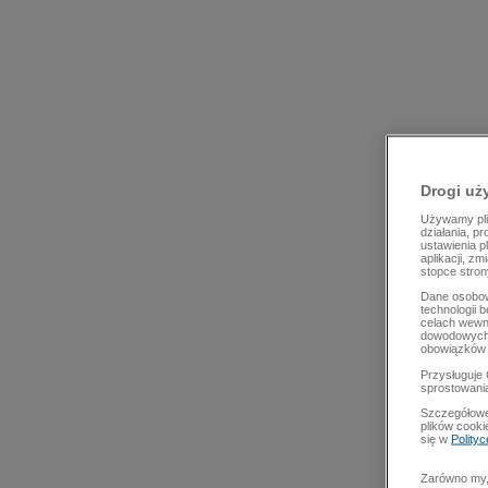
Drogi uż
Używamy plik
działania, p
ustawienia p
aplikacji, z
stopce stron
Dane osobow
technologii 
celach wewn
dowodowych,
obowiązków 
Przysługuje 
sprostowani
Szczegółowe
plików cooki
się w
Polity
Zarówno my, 