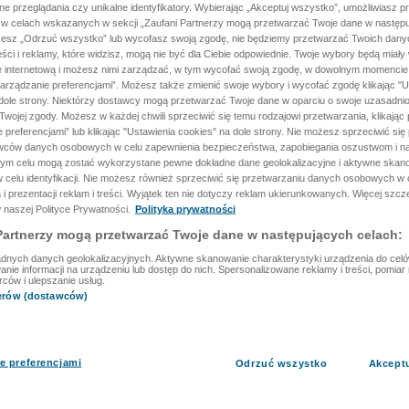
ane przeglądania czy unikalne identyfikatory. Wybierając „Akceptuj wszystko”, umożliwiasz p
 w celach wskazanych w sekcji „Zaufani Partnerzy mogą przetwarzać Twoje dane w następu
rzesz „Odrzuć wszystko” lub wycofasz swoją zgodę, nie będziemy przetwarzać Twoich dan
reści i reklamy, które widzisz, mogą nie być dla Ciebie odpowiednie. Twoje wybory będą miały
ę internetową i możesz nimi zarządzać, w tym wycofać swoją zgodę, w dowolnym momenci
arządzanie preferencjami”. Możesz także zmienić swoje wybory i wycofać zgodę klikając "U
dole strony. Niektórzy dostawcy mogą przetwarzać Twoje dane w oparciu o swoje uzasadnio
wojej zgody. Możesz w każdej chwili sprzeciwić się temu rodzajowi przetwarzania, klikając 
 preferencjami” lub klikając "Ustawienia cookies" na dole strony. Nie możesz sprzeciwić się
wców danych osobowych w celu zapewnienia bezpieczeństwa, zapobiegania oszustwom i na
 tym celu mogą zostać wykorzystane pewne dokładne dane geolokalizacyjne i aktywne skan
 celu identyfikacji. Nie możesz również sprzeciwić się przetwarzaniu danych osobowych w 
 i prezentacji reklam i treści. Wyjątek ten nie dotyczy reklam ukierunkowanych. Więcej szc
 naszej Polityce Prywatności.
Polityka prywatności
Partnerzy mogą przetwarzać Twoje dane w następujących celach:
dnych danych geolokalizacyjnych. Aktywne skanowanie charakterystyki urządzenia do celów 
ie informacji na urządzeniu lub dostęp do nich. Spersonalizowane reklamy i treści, pomiar r
rców i ulepszanie usług.
nerów (dostawców)
e preferencjami
Odrzuć wszystko
Akcept