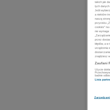
takich jak d
tych danych
Jeśli wybie
a niektóre t
naszą stron
przycisku „Z
cookies" na 
nie wymaga T
„Zarządzanie
przez dosta
błędów, a w
urządzenia w
dostarczania
znajdziesz w
Zaufani 
Użycie dokła
Przechowywan
badnie odbio
Lista part
Zarządzani