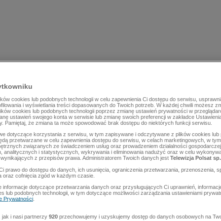
ytkowniku
ów cookies lub podobnych technologii w celu zapewnienia Ci dostępu do serwisu, usprawni
rofilowania i wyświetlania treści dopasowanych do Twoich potrzeb. W każdej chwili możesz z
lików cookies lub podobnych technologii poprzez zmianę ustawień prywatności w przegląda
mianę ustawień swojego konta w serwisie lub zmianę swoich preferencji w zakładce Ustawieni
y. Pamiętaj, że zmiana ta może spowodować brak dostępu do niektórych funkcji serwisu.
e dotyczące korzystania z serwisu, w tym zapisywane i odczytywane z plików cookies lu
będą przetwarzane w celu zapewnienia dostępu do serwisu, w celach marketingowych, w tym 
ętrznych związanych ze świadczeniem usług oraz prowadzeniem działalności gospodarczej
 analitycznych i statystycznych, wykrywania i eliminowania nadużyć oraz w celu wykonyw
wynikających z przepisów prawa. Administratorem Twoich danych jest
Telewizja Polsat sp.
Ci prawo do dostępu do danych, ich usunięcia, ograniczenia przetwarzania, przenoszenia, s
a oraz cofnięcia zgód w każdym czasie.
 informacje dotyczące przetwarzania danych oraz przysługujących Ci uprawnień, informacj
es lub podobnych technologii, w tym dotyczące możliwości zarządzania ustawieniami prywatn
ce Prywatności
.
jak i nasi partnerzy
920
przechowujemy i uzyskujemy dostęp do danych osobowych na Two