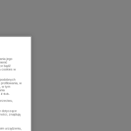
ania jego
mienić
rce bądź
a cookies w
b podobnych
profilowania, w
, w tym
ania
 z o.o.
przeciwu,
e dotyczące
ości, znajdują
im urządzeniu,