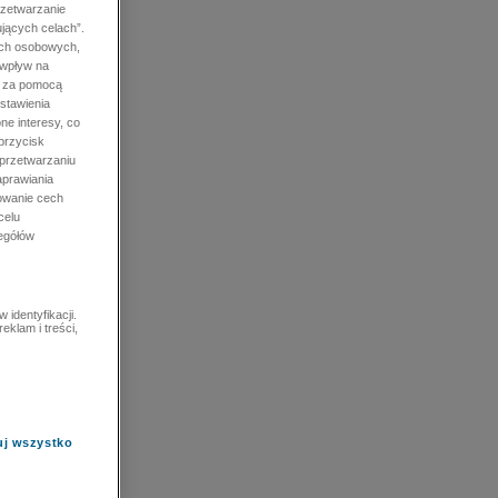
rzetwarzanie
jących celach”.
ych osobowych,
 wpływ na
e za pomocą
stawienia
ne interesy, co
przycisk
 przetwarzaniu
prawiania
owanie cech
celu
zegółów
identyfikacji.
eklam i treści,
uj wszystko