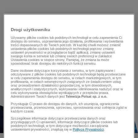
Drogi użytkowniku
Używamy plików cookies lub podobnych technologii w celu zapewnienia Ci
dostępu do serwisu, usprawniania jego działania, profilowania i wyświetlania
treści dopasowanych do Twoich potrzeb. W każdej chwili możesz zmienić
ustawienia plików cookies lub podobnych technologii poprzez zmianę
ustawień prywatności w przeglądarce bądź aplikacji, zmianę ustawień
swojego konta w serwisie lub zmianę swoich preferencji w zakładce
Ustawienia cookies w stopce strony. Pamiętaj, że zmiana ta może
spowodować brak dostępu do niektórych funkcji serwisu.
Dane osobowe dotyczące korzystania z serwisu, w tym zapisywane i
odczytywane z plików cookies lub podobnych technologii będą przetwarzane
w celu zapewnienia dostępu do serwisu, w celach marketingowych, w tym
profilowania, w celach wewnętrznych związanych ze świadczeniem usług
oraz prowadzeniem działalności gospodarczej, w tym dowodowych,
analitycznych i statystycznych, wykrywania i eliminowania nadużyć oraz w
celu wykonywania obowiązków wynikających z przepisów prawa.
Administratorem Twoich danych jest
Telewizja Polsat sp. z o.o.
Przysługuje Ci prawo do dostępu do danych, ich usunięcia, ograniczenia
przetwarzania, przenoszenia, sprzeciwu, sprostowania oraz cofnięcia zgód w
każdym czasie.
Szczegółowe informacje dotyczące przetwarzania danych oraz
przysługujących Ci uprawnień, informacje dotyczące plików cookies lub
podobnych technologii, w tym dotyczące możliwości zarządzania
ustawieniami prywatności, znajdują się w
Polityce Prywatności
.