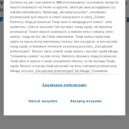
Zarówno my, jak i nasi partnerzy
920
przechowujemy i uzyskujemy dostęp do
danych osobowych na Twoim urządzeniu, takich jak dane przeglądania czy
unikalne identyfikatory. Wybierając „Akceptuj wszystko”, umożliwiasz
przetwarzanie tych danych w celach wskazanych w sekcji „Zaufani
Partnerzy mogą przetwarzać Twoje dane w następujących celach”. Jeśli
wybierzesz „Odrzuć wszystko” lub wycofasz swoją zgodę, nie będziemy
przetwarzać Twoich danych osobowych, a niektóre treści i reklamy, które
widzisz, mogą nie być dla Ciebie odpowiednie. Twoje wybory będą miały
wpływ na naszą stronę internetową i możesz nimi zarządzać, w tym wycofać
swoją zgodę, w dowolnym momencie za pomocą przycisku „Zarządzanie
preferencjami”. Możesz także zmienić swoje wybory i wycofać zgodę klikając
"Ustawienia cookies" na dole strony. Niektórzy dostawcy mogą przetwarzać
Twoje dane w oparciu o swoje uzasadnione interesy, co nie wymaga Twojej
zgody. Możesz w każdej chwili sprzeciwić się temu rodzajowi przetwarzania,
klikając przycisk „Zarządzanie preferencjami” lub klikając "Ustawienia
cookies" na dole strony. Nie możesz sprzeciwić się przetwarzaniu przez
dostawców danych osobowych w celu zapewnienia bezpieczeństwa,
Zarządzanie preferencjami
zapobiegania oszustwom i naprawiania błędów, a w tym celu mogą zostać
wykorzystane pewne dokładne dane geolokalizacyjne i aktywne skanowanie
cech urządzenia w celu identyfikacji. Nie możesz również sprzeciwić się
przetwarzaniu danych osobowych w celu dostarczania i prezentacji reklam i
Odrzuć wszystko
Akceptuj wszystko
treści. Wyjątek ten nie dotyczy reklam ukierunkowanych. Więcej szczegółów
znajdziesz w naszej Polityce Prywatności.
Polityka prywatności
Zaufani Partnerzy mogą przetwarzać Twoje dane w
następujących celach: