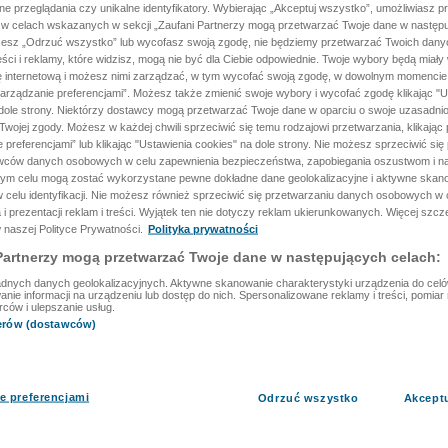
ane przeglądania czy unikalne identyfikatory. Wybierając „Akceptuj wszystko”, umożliwiasz p
 w celach wskazanych w sekcji „Zaufani Partnerzy mogą przetwarzać Twoje dane w następu
rzesz „Odrzuć wszystko” lub wycofasz swoją zgodę, nie będziemy przetwarzać Twoich dan
reści i reklamy, które widzisz, mogą nie być dla Ciebie odpowiednie. Twoje wybory będą miały
ę internetową i możesz nimi zarządzać, w tym wycofać swoją zgodę, w dowolnym momenci
arządzanie preferencjami”. Możesz także zmienić swoje wybory i wycofać zgodę klikając "U
dole strony. Niektórzy dostawcy mogą przetwarzać Twoje dane w oparciu o swoje uzasadnio
wojej zgody. Możesz w każdej chwili sprzeciwić się temu rodzajowi przetwarzania, klikając 
 preferencjami” lub klikając "Ustawienia cookies" na dole strony. Nie możesz sprzeciwić się
wców danych osobowych w celu zapewnienia bezpieczeństwa, zapobiegania oszustwom i na
 tym celu mogą zostać wykorzystane pewne dokładne dane geolokalizacyjne i aktywne skan
 celu identyfikacji. Nie możesz również sprzeciwić się przetwarzaniu danych osobowych w 
 i prezentacji reklam i treści. Wyjątek ten nie dotyczy reklam ukierunkowanych. Więcej szc
 naszej Polityce Prywatności.
Polityka prywatności
Partnerzy mogą przetwarzać Twoje dane w następujących celach:
dnych danych geolokalizacyjnych. Aktywne skanowanie charakterystyki urządzenia do celów 
ie informacji na urządzeniu lub dostęp do nich. Spersonalizowane reklamy i treści, pomiar r
rców i ulepszanie usług.
nerów (dostawców)
e preferencjami
Odrzuć wszystko
Akcept