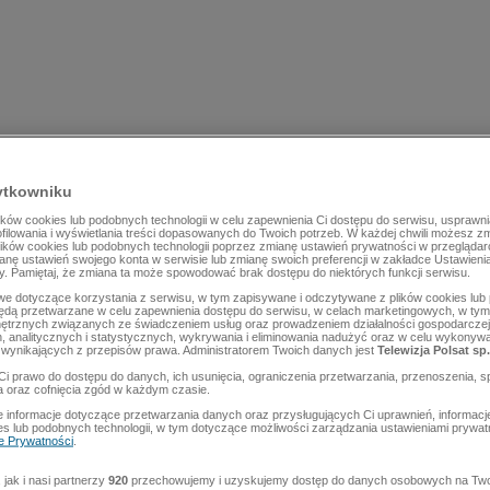
ytkowniku
ów cookies lub podobnych technologii w celu zapewnienia Ci dostępu do serwisu, usprawni
rofilowania i wyświetlania treści dopasowanych do Twoich potrzeb. W każdej chwili możesz z
lików cookies lub podobnych technologii poprzez zmianę ustawień prywatności w przegląda
mianę ustawień swojego konta w serwisie lub zmianę swoich preferencji w zakładce Ustawieni
y. Pamiętaj, że zmiana ta może spowodować brak dostępu do niektórych funkcji serwisu.
e dotyczące korzystania z serwisu, w tym zapisywane i odczytywane z plików cookies lu
będą przetwarzane w celu zapewnienia dostępu do serwisu, w celach marketingowych, w tym 
ętrznych związanych ze świadczeniem usług oraz prowadzeniem działalności gospodarczej
 analitycznych i statystycznych, wykrywania i eliminowania nadużyć oraz w celu wykonyw
wynikających z przepisów prawa. Administratorem Twoich danych jest
Telewizja Polsat sp.
Ci prawo do dostępu do danych, ich usunięcia, ograniczenia przetwarzania, przenoszenia, s
a oraz cofnięcia zgód w każdym czasie.
 informacje dotyczące przetwarzania danych oraz przysługujących Ci uprawnień, informacj
es lub podobnych technologii, w tym dotyczące możliwości zarządzania ustawieniami prywatn
ce Prywatności
.
jak i nasi partnerzy
920
przechowujemy i uzyskujemy dostęp do danych osobowych na Two