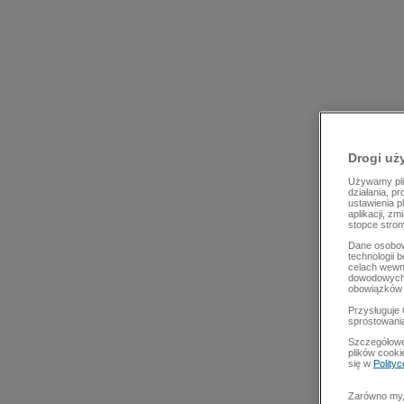
Drogi uż
Używamy plik
działania, p
ustawienia p
aplikacji, z
stopce stron
Dane osobow
technologii 
celach wewn
dowodowych,
obowiązków 
Przysługuje 
sprostowani
Szczegółowe
plików cooki
się w
Polity
Zarówno my, 