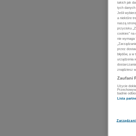
takich jak d
tych danych
Jeśli wybie
a niektóre t
naszą stron
przycisku „Z
cookies" na 
nie wymaga T
„Zarządzanie
przez dosta
błędów, a w
urządzenia w
dostarczania
znajdziesz w
Zaufani 
Użycie dokła
Przechowywan
badnie odbio
Lista part
Zarządzani