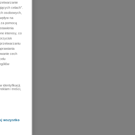
rzetwarzanie
jących celach”.
ych osobowych,
 wpływ na
e za pomocą
stawienia
ne interesy, co
przycisk
 przetwarzaniu
prawiania
owanie cech
celu
zegółów
identyfikacji.
eklam i treści,
uj wszystko