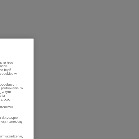
ania jego
mienić
rce bądź
a cookies w
b podobnych
profilowania, w
, w tym
ania
 z o.o.
przeciwu,
e dotyczące
ości, znajdują
im urządzeniu,