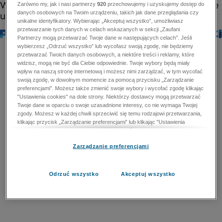
Zarówno my, jak i nasi partnerzy
920
przechowujemy i uzyskujemy dostęp do
danych osobowych na Twoim urządzeniu, takich jak dane przeglądania czy
unikalne identyfikatory. Wybierając „Akceptuj wszystko”, umożliwiasz
przetwarzanie tych danych w celach wskazanych w sekcji „Zaufani
Partnerzy mogą przetwarzać Twoje dane w następujących celach”. Jeśli
wybierzesz „Odrzuć wszystko” lub wycofasz swoją zgodę, nie będziemy
przetwarzać Twoich danych osobowych, a niektóre treści i reklamy, które
widzisz, mogą nie być dla Ciebie odpowiednie. Twoje wybory będą miały
wpływ na naszą stronę internetową i możesz nimi zarządzać, w tym wycofać
swoją zgodę, w dowolnym momencie za pomocą przycisku „Zarządzanie
preferencjami”. Możesz także zmienić swoje wybory i wycofać zgodę klikając
"Ustawienia cookies" na dole strony. Niektórzy dostawcy mogą przetwarzać
Twoje dane w oparciu o swoje uzasadnione interesy, co nie wymaga Twojej
zgody. Możesz w każdej chwili sprzeciwić się temu rodzajowi przetwarzania,
klikając przycisk „Zarządzanie preferencjami” lub klikając "Ustawienia
cookies" na dole strony. Nie możesz sprzeciwić się przetwarzaniu przez
dostawców danych osobowych w celu zapewnienia bezpieczeństwa,
Zarządzanie preferencjami
zapobiegania oszustwom i naprawiania błędów, a w tym celu mogą zostać
wykorzystane pewne dokładne dane geolokalizacyjne i aktywne skanowanie
cech urządzenia w celu identyfikacji. Nie możesz również sprzeciwić się
przetwarzaniu danych osobowych w celu dostarczania i prezentacji reklam i
Odrzuć wszystko
Akceptuj wszystko
treści. Wyjątek ten nie dotyczy reklam ukierunkowanych. Więcej szczegółów
znajdziesz w naszej Polityce Prywatności.
Polityka prywatności
Zaufani Partnerzy mogą przetwarzać Twoje dane w
następujących celach: