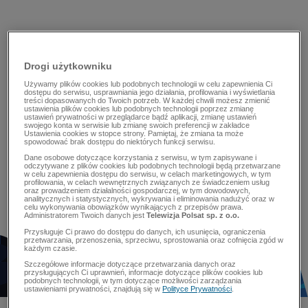
Drogi użytkowniku
Używamy plików cookies lub podobnych technologii w celu zapewnienia Ci
dostępu do serwisu, usprawniania jego działania, profilowania i wyświetlania
treści dopasowanych do Twoich potrzeb. W każdej chwili możesz zmienić
ustawienia plików cookies lub podobnych technologii poprzez zmianę
ustawień prywatności w przeglądarce bądź aplikacji, zmianę ustawień
swojego konta w serwisie lub zmianę swoich preferencji w zakładce
Ustawienia cookies w stopce strony. Pamiętaj, że zmiana ta może
spowodować brak dostępu do niektórych funkcji serwisu.
Dane osobowe dotyczące korzystania z serwisu, w tym zapisywane i
odczytywane z plików cookies lub podobnych technologii będą przetwarzane
w celu zapewnienia dostępu do serwisu, w celach marketingowych, w tym
profilowania, w celach wewnętrznych związanych ze świadczeniem usług
oraz prowadzeniem działalności gospodarczej, w tym dowodowych,
analitycznych i statystycznych, wykrywania i eliminowania nadużyć oraz w
celu wykonywania obowiązków wynikających z przepisów prawa.
Administratorem Twoich danych jest
Telewizja Polsat sp. z o.o.
Przysługuje Ci prawo do dostępu do danych, ich usunięcia, ograniczenia
przetwarzania, przenoszenia, sprzeciwu, sprostowania oraz cofnięcia zgód w
każdym czasie.
Szczegółowe informacje dotyczące przetwarzania danych oraz
przysługujących Ci uprawnień, informacje dotyczące plików cookies lub
podobnych technologii, w tym dotyczące możliwości zarządzania
ustawieniami prywatności, znajdują się w
Polityce Prywatności
.