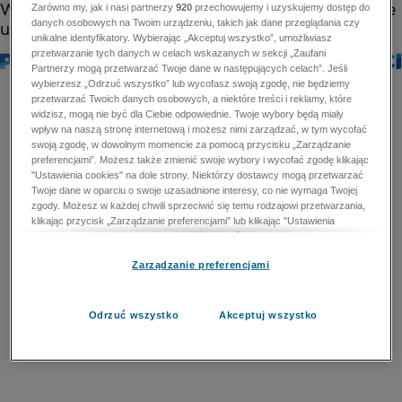
Zarówno my, jak i nasi partnerzy
920
przechowujemy i uzyskujemy dostęp do
danych osobowych na Twoim urządzeniu, takich jak dane przeglądania czy
unikalne identyfikatory. Wybierając „Akceptuj wszystko”, umożliwiasz
przetwarzanie tych danych w celach wskazanych w sekcji „Zaufani
Partnerzy mogą przetwarzać Twoje dane w następujących celach”. Jeśli
wybierzesz „Odrzuć wszystko” lub wycofasz swoją zgodę, nie będziemy
przetwarzać Twoich danych osobowych, a niektóre treści i reklamy, które
widzisz, mogą nie być dla Ciebie odpowiednie. Twoje wybory będą miały
wpływ na naszą stronę internetową i możesz nimi zarządzać, w tym wycofać
swoją zgodę, w dowolnym momencie za pomocą przycisku „Zarządzanie
preferencjami”. Możesz także zmienić swoje wybory i wycofać zgodę klikając
"Ustawienia cookies" na dole strony. Niektórzy dostawcy mogą przetwarzać
Twoje dane w oparciu o swoje uzasadnione interesy, co nie wymaga Twojej
zgody. Możesz w każdej chwili sprzeciwić się temu rodzajowi przetwarzania,
klikając przycisk „Zarządzanie preferencjami” lub klikając "Ustawienia
cookies" na dole strony. Nie możesz sprzeciwić się przetwarzaniu przez
dostawców danych osobowych w celu zapewnienia bezpieczeństwa,
Zarządzanie preferencjami
zapobiegania oszustwom i naprawiania błędów, a w tym celu mogą zostać
wykorzystane pewne dokładne dane geolokalizacyjne i aktywne skanowanie
cech urządzenia w celu identyfikacji. Nie możesz również sprzeciwić się
przetwarzaniu danych osobowych w celu dostarczania i prezentacji reklam i
Odrzuć wszystko
Akceptuj wszystko
treści. Wyjątek ten nie dotyczy reklam ukierunkowanych. Więcej szczegółów
znajdziesz w naszej Polityce Prywatności.
Polityka prywatności
Zaufani Partnerzy mogą przetwarzać Twoje dane w
następujących celach: