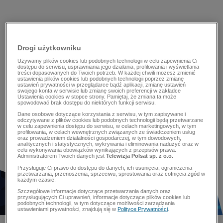
Drogi użytkowniku
Używamy plików cookies lub podobnych technologii w celu zapewnienia Ci
dostępu do serwisu, usprawniania jego działania, profilowania i wyświetlania
treści dopasowanych do Twoich potrzeb. W każdej chwili możesz zmienić
ustawienia plików cookies lub podobnych technologii poprzez zmianę
ustawień prywatności w przeglądarce bądź aplikacji, zmianę ustawień
swojego konta w serwisie lub zmianę swoich preferencji w zakładce
Ustawienia cookies w stopce strony. Pamiętaj, że zmiana ta może
spowodować brak dostępu do niektórych funkcji serwisu.
Dane osobowe dotyczące korzystania z serwisu, w tym zapisywane i
odczytywane z plików cookies lub podobnych technologii będą przetwarzane
w celu zapewnienia dostępu do serwisu, w celach marketingowych, w tym
profilowania, w celach wewnętrznych związanych ze świadczeniem usług
oraz prowadzeniem działalności gospodarczej, w tym dowodowych,
analitycznych i statystycznych, wykrywania i eliminowania nadużyć oraz w
celu wykonywania obowiązków wynikających z przepisów prawa.
Administratorem Twoich danych jest
Telewizja Polsat sp. z o.o.
Przysługuje Ci prawo do dostępu do danych, ich usunięcia, ograniczenia
przetwarzania, przenoszenia, sprzeciwu, sprostowania oraz cofnięcia zgód w
każdym czasie.
Szczegółowe informacje dotyczące przetwarzania danych oraz
przysługujących Ci uprawnień, informacje dotyczące plików cookies lub
podobnych technologii, w tym dotyczące możliwości zarządzania
ustawieniami prywatności, znajdują się w
Polityce Prywatności
.