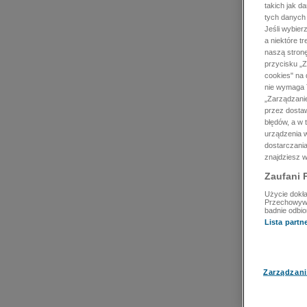
takich jak d
tych danych
Jeśli wybie
a niektóre t
naszą stron
przycisku „Z
cookies" na 
nie wymaga T
„Zarządzanie
przez dosta
błędów, a w
urządzenia w
dostarczania
znajdziesz w
Zaufani 
Użycie dokła
Przechowywan
badnie odbio
Lista part
Zarządzani