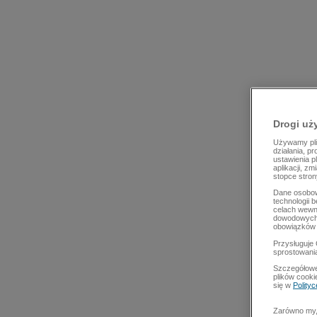
Drogi uż
Używamy plik
działania, p
ustawienia p
aplikacji, z
stopce stron
Dane osobow
technologii 
celach wewn
dowodowych,
obowiązków 
Przysługuje 
sprostowani
Szczegółowe
plików cooki
się w
Polity
Zarówno my, 