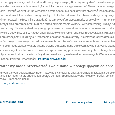
ane przeglądania czy unikalne identyfikatory. Wybierając „Akceptuj wszystko”, umożliwiasz p
 w celach wskazanych w sekcji „Zaufani Partnerzy mogą przetwarzać Twoje dane w następu
rzesz „Odrzuć wszystko” lub wycofasz swoją zgodę, nie będziemy przetwarzać Twoich dan
reści i reklamy, które widzisz, mogą nie być dla Ciebie odpowiednie. Twoje wybory będą miały
ę internetową i możesz nimi zarządzać, w tym wycofać swoją zgodę, w dowolnym momenci
arządzanie preferencjami”. Możesz także zmienić swoje wybory i wycofać zgodę klikając "U
dole strony. Niektórzy dostawcy mogą przetwarzać Twoje dane w oparciu o swoje uzasadnio
wojej zgody. Możesz w każdej chwili sprzeciwić się temu rodzajowi przetwarzania, klikając 
 preferencjami” lub klikając "Ustawienia cookies" na dole strony. Nie możesz sprzeciwić się
wców danych osobowych w celu zapewnienia bezpieczeństwa, zapobiegania oszustwom i na
 tym celu mogą zostać wykorzystane pewne dokładne dane geolokalizacyjne i aktywne skan
 celu identyfikacji. Nie możesz również sprzeciwić się przetwarzaniu danych osobowych w 
 i prezentacji reklam i treści. Wyjątek ten nie dotyczy reklam ukierunkowanych. Więcej szc
 naszej Polityce Prywatności.
Polityka prywatności
Partnerzy mogą przetwarzać Twoje dane w następujących celach:
dnych danych geolokalizacyjnych. Aktywne skanowanie charakterystyki urządzenia do celów 
ie informacji na urządzeniu lub dostęp do nich. Spersonalizowane reklamy i treści, pomiar r
rców i ulepszanie usług.
nerów (dostawców)
e preferencjami
Odrzuć wszystko
Akcept