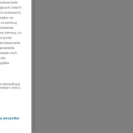
rzetwarzanie
jących celach”.
ych osobowych,
 wpływ na
e za pomocą
stawienia
ne interesy, co
przycisk
 przetwarzaniu
prawiania
owanie cech
celu
zegółów
identyfikacji.
eklam i treści,
uj wszystko