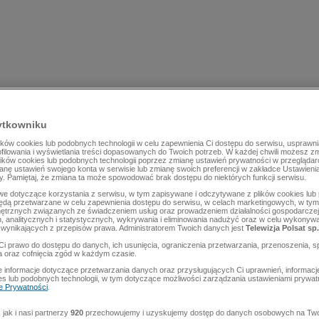
ytkowniku
ów cookies lub podobnych technologii w celu zapewnienia Ci dostępu do serwisu, usprawni
rofilowania i wyświetlania treści dopasowanych do Twoich potrzeb. W każdej chwili możesz z
lików cookies lub podobnych technologii poprzez zmianę ustawień prywatności w przegląda
mianę ustawień swojego konta w serwisie lub zmianę swoich preferencji w zakładce Ustawieni
y. Pamiętaj, że zmiana ta może spowodować brak dostępu do niektórych funkcji serwisu.
e dotyczące korzystania z serwisu, w tym zapisywane i odczytywane z plików cookies lu
będą przetwarzane w celu zapewnienia dostępu do serwisu, w celach marketingowych, w tym 
ętrznych związanych ze świadczeniem usług oraz prowadzeniem działalności gospodarczej
 analitycznych i statystycznych, wykrywania i eliminowania nadużyć oraz w celu wykonyw
wynikających z przepisów prawa. Administratorem Twoich danych jest
Telewizja Polsat sp.
Ci prawo do dostępu do danych, ich usunięcia, ograniczenia przetwarzania, przenoszenia, s
a oraz cofnięcia zgód w każdym czasie.
 informacje dotyczące przetwarzania danych oraz przysługujących Ci uprawnień, informacj
es lub podobnych technologii, w tym dotyczące możliwości zarządzania ustawieniami prywatn
ce Prywatności
.
jak i nasi partnerzy
920
przechowujemy i uzyskujemy dostęp do danych osobowych na Two