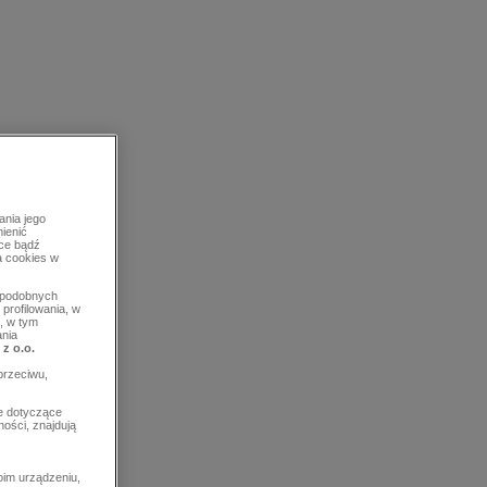
ania jego
mienić
rce bądź
a cookies w
b podobnych
profilowania, w
, w tym
ania
 z o.o.
przeciwu,
e dotyczące
ości, znajdują
im urządzeniu,