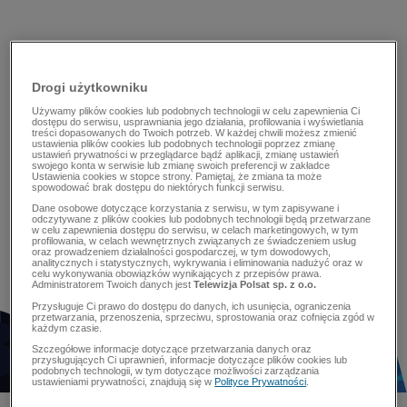
Drogi użytkowniku
Używamy plików cookies lub podobnych technologii w celu zapewnienia Ci
dostępu do serwisu, usprawniania jego działania, profilowania i wyświetlania
treści dopasowanych do Twoich potrzeb. W każdej chwili możesz zmienić
ustawienia plików cookies lub podobnych technologii poprzez zmianę
ustawień prywatności w przeglądarce bądź aplikacji, zmianę ustawień
swojego konta w serwisie lub zmianę swoich preferencji w zakładce
Ustawienia cookies w stopce strony. Pamiętaj, że zmiana ta może
spowodować brak dostępu do niektórych funkcji serwisu.
Dane osobowe dotyczące korzystania z serwisu, w tym zapisywane i
odczytywane z plików cookies lub podobnych technologii będą przetwarzane
w celu zapewnienia dostępu do serwisu, w celach marketingowych, w tym
profilowania, w celach wewnętrznych związanych ze świadczeniem usług
oraz prowadzeniem działalności gospodarczej, w tym dowodowych,
analitycznych i statystycznych, wykrywania i eliminowania nadużyć oraz w
celu wykonywania obowiązków wynikających z przepisów prawa.
Administratorem Twoich danych jest
Telewizja Polsat sp. z o.o.
Przysługuje Ci prawo do dostępu do danych, ich usunięcia, ograniczenia
przetwarzania, przenoszenia, sprzeciwu, sprostowania oraz cofnięcia zgód w
każdym czasie.
Szczegółowe informacje dotyczące przetwarzania danych oraz
przysługujących Ci uprawnień, informacje dotyczące plików cookies lub
podobnych technologii, w tym dotyczące możliwości zarządzania
ustawieniami prywatności, znajdują się w
Polityce Prywatności
.