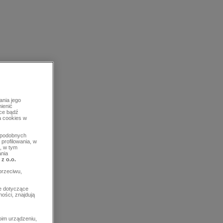
ania jego
mienić
rce bądź
a cookies w
b podobnych
profilowania, w
, w tym
ania
 z o.o.
przeciwu,
e dotyczące
ości, znajdują
im urządzeniu,