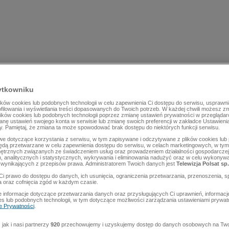
ytkowniku
ów cookies lub podobnych technologii w celu zapewnienia Ci dostępu do serwisu, usprawni
rofilowania i wyświetlania treści dopasowanych do Twoich potrzeb. W każdej chwili możesz z
lików cookies lub podobnych technologii poprzez zmianę ustawień prywatności w przegląda
mianę ustawień swojego konta w serwisie lub zmianę swoich preferencji w zakładce Ustawieni
y. Pamiętaj, że zmiana ta może spowodować brak dostępu do niektórych funkcji serwisu.
e dotyczące korzystania z serwisu, w tym zapisywane i odczytywane z plików cookies lu
będą przetwarzane w celu zapewnienia dostępu do serwisu, w celach marketingowych, w tym 
ętrznych związanych ze świadczeniem usług oraz prowadzeniem działalności gospodarczej
 analitycznych i statystycznych, wykrywania i eliminowania nadużyć oraz w celu wykonyw
wynikających z przepisów prawa. Administratorem Twoich danych jest
Telewizja Polsat sp.
Ci prawo do dostępu do danych, ich usunięcia, ograniczenia przetwarzania, przenoszenia, s
a oraz cofnięcia zgód w każdym czasie.
 informacje dotyczące przetwarzania danych oraz przysługujących Ci uprawnień, informacj
es lub podobnych technologii, w tym dotyczące możliwości zarządzania ustawieniami prywatn
ce Prywatności
.
jak i nasi partnerzy
920
przechowujemy i uzyskujemy dostęp do danych osobowych na Two