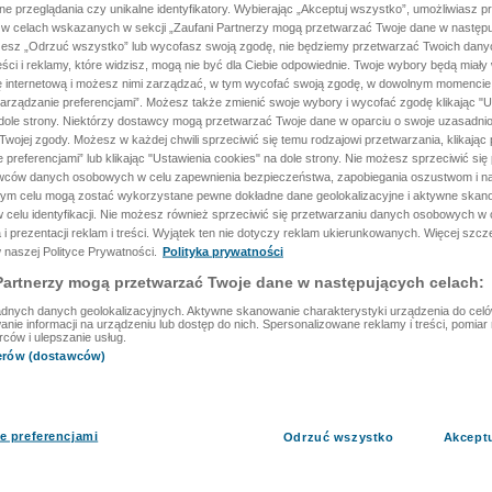
ane przeglądania czy unikalne identyfikatory. Wybierając „Akceptuj wszystko”, umożliwiasz p
 w celach wskazanych w sekcji „Zaufani Partnerzy mogą przetwarzać Twoje dane w następu
rzesz „Odrzuć wszystko” lub wycofasz swoją zgodę, nie będziemy przetwarzać Twoich dan
reści i reklamy, które widzisz, mogą nie być dla Ciebie odpowiednie. Twoje wybory będą miały
ę internetową i możesz nimi zarządzać, w tym wycofać swoją zgodę, w dowolnym momenci
arządzanie preferencjami”. Możesz także zmienić swoje wybory i wycofać zgodę klikając "U
dole strony. Niektórzy dostawcy mogą przetwarzać Twoje dane w oparciu o swoje uzasadnio
wojej zgody. Możesz w każdej chwili sprzeciwić się temu rodzajowi przetwarzania, klikając 
 preferencjami” lub klikając "Ustawienia cookies" na dole strony. Nie możesz sprzeciwić się
wców danych osobowych w celu zapewnienia bezpieczeństwa, zapobiegania oszustwom i na
 tym celu mogą zostać wykorzystane pewne dokładne dane geolokalizacyjne i aktywne skan
 celu identyfikacji. Nie możesz również sprzeciwić się przetwarzaniu danych osobowych w 
 i prezentacji reklam i treści. Wyjątek ten nie dotyczy reklam ukierunkowanych. Więcej szc
 naszej Polityce Prywatności.
Polityka prywatności
Partnerzy mogą przetwarzać Twoje dane w następujących celach:
dnych danych geolokalizacyjnych. Aktywne skanowanie charakterystyki urządzenia do celów 
ie informacji na urządzeniu lub dostęp do nich. Spersonalizowane reklamy i treści, pomiar r
rców i ulepszanie usług.
nerów (dostawców)
e preferencjami
Odrzuć wszystko
Akcept