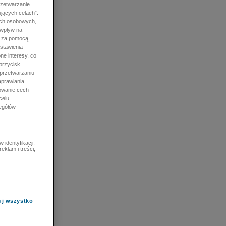
rzetwarzanie
jących celach”.
ych osobowych,
 wpływ na
e za pomocą
stawienia
ne interesy, co
przycisk
 przetwarzaniu
prawiania
owanie cech
celu
zegółów
identyfikacji.
eklam i treści,
uj wszystko