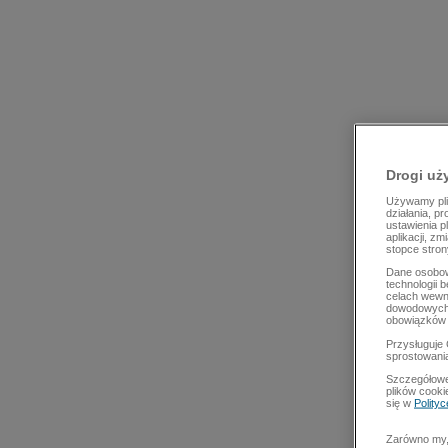
Drogi uż
Używamy plik
działania, p
ustawienia p
aplikacji, z
stopce stron
Dane osobow
technologii 
celach wewn
dowodowych,
obowiązków 
Przysługuje 
sprostowani
Szczegółowe
plików cooki
się w
Polity
Zarówno my, 