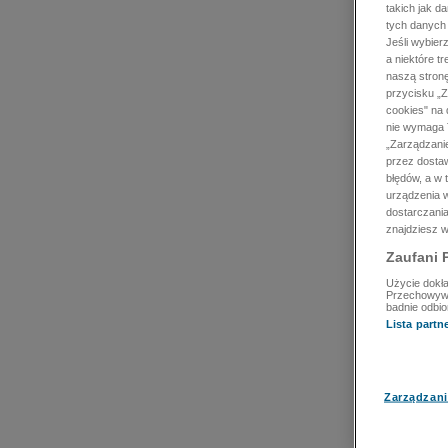
takich jak d
tych danych
Jeśli wybie
a niektóre t
naszą stron
przycisku „Z
cookies" na 
nie wymaga T
„Zarządzanie
przez dosta
błędów, a w
urządzenia w
dostarczania
znajdziesz w
Zaufani 
Użycie dokła
Przechowywan
badnie odbio
Lista part
Zarządzani