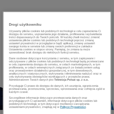
Drogi użytkowniku
Używamy plików cookies lub podobnych technologii w celu zapewnienia Ci
dostępu do serwisu, usprawniania jego działania, profilowania i wyświetlania
treści dopasowanych do Twoich potrzeb. W każdej chwili możesz zmienić
ustawienia plików cookies lub podobnych technologii poprzez zmianę
ustawień prywatności w przeglądarce bądź aplikacji, zmianę ustawień
swojego konta w serwisie lub zmianę swoich preferencji w zakładce
Ustawienia cookies w stopce strony. Pamiętaj, że zmiana ta może
spowodować brak dostępu do niektórych funkcji serwisu.
Dane osobowe dotyczące korzystania z serwisu, w tym zapisywane i
odczytywane z plików cookies lub podobnych technologii będą przetwarzane
w celu zapewnienia dostępu do serwisu, w celach marketingowych, w tym
profilowania, w celach wewnętrznych związanych ze świadczeniem usług
oraz prowadzeniem działalności gospodarczej, w tym dowodowych,
analitycznych i statystycznych, wykrywania i eliminowania nadużyć oraz w
celu wykonywania obowiązków wynikających z przepisów prawa.
Administratorem Twoich danych jest
Telewizja Polsat sp. z o.o.
Przysługuje Ci prawo do dostępu do danych, ich usunięcia, ograniczenia
przetwarzania, przenoszenia, sprzeciwu, sprostowania oraz cofnięcia zgód w
każdym czasie.
Szczegółowe informacje dotyczące przetwarzania danych oraz
przysługujących Ci uprawnień, informacje dotyczące plików cookies lub
podobnych technologii, w tym dotyczące możliwości zarządzania
ustawieniami prywatności, znajdują się w
Polityce Prywatności
.