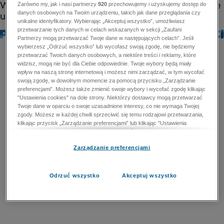
Zarówno my, jak i nasi partnerzy
920
przechowujemy i uzyskujemy dostęp do
danych osobowych na Twoim urządzeniu, takich jak dane przeglądania czy
unikalne identyfikatory. Wybierając „Akceptuj wszystko”, umożliwiasz
przetwarzanie tych danych w celach wskazanych w sekcji „Zaufani
Partnerzy mogą przetwarzać Twoje dane w następujących celach”. Jeśli
wybierzesz „Odrzuć wszystko” lub wycofasz swoją zgodę, nie będziemy
przetwarzać Twoich danych osobowych, a niektóre treści i reklamy, które
widzisz, mogą nie być dla Ciebie odpowiednie. Twoje wybory będą miały
wpływ na naszą stronę internetową i możesz nimi zarządzać, w tym wycofać
swoją zgodę, w dowolnym momencie za pomocą przycisku „Zarządzanie
preferencjami”. Możesz także zmienić swoje wybory i wycofać zgodę klikając
"Ustawienia cookies" na dole strony. Niektórzy dostawcy mogą przetwarzać
Twoje dane w oparciu o swoje uzasadnione interesy, co nie wymaga Twojej
zgody. Możesz w każdej chwili sprzeciwić się temu rodzajowi przetwarzania,
klikając przycisk „Zarządzanie preferencjami” lub klikając "Ustawienia
cookies" na dole strony. Nie możesz sprzeciwić się przetwarzaniu przez
dostawców danych osobowych w celu zapewnienia bezpieczeństwa,
Zarządzanie preferencjami
zapobiegania oszustwom i naprawiania błędów, a w tym celu mogą zostać
wykorzystane pewne dokładne dane geolokalizacyjne i aktywne skanowanie
cech urządzenia w celu identyfikacji. Nie możesz również sprzeciwić się
przetwarzaniu danych osobowych w celu dostarczania i prezentacji reklam i
Odrzuć wszystko
Akceptuj wszystko
treści. Wyjątek ten nie dotyczy reklam ukierunkowanych. Więcej szczegółów
znajdziesz w naszej Polityce Prywatności.
Polityka prywatności
Zaufani Partnerzy mogą przetwarzać Twoje dane w
następujących celach: