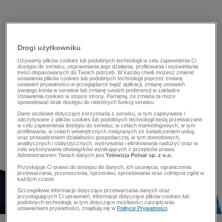
Drogi użytkowniku
Używamy plików cookies lub podobnych technologii w celu zapewnienia Ci
dostępu do serwisu, usprawniania jego działania, profilowania i wyświetlania
treści dopasowanych do Twoich potrzeb. W każdej chwili możesz zmienić
ustawienia plików cookies lub podobnych technologii poprzez zmianę
ustawień prywatności w przeglądarce bądź aplikacji, zmianę ustawień
swojego konta w serwisie lub zmianę swoich preferencji w zakładce
Ustawienia cookies w stopce strony. Pamiętaj, że zmiana ta może
spowodować brak dostępu do niektórych funkcji serwisu.
Dane osobowe dotyczące korzystania z serwisu, w tym zapisywane i
odczytywane z plików cookies lub podobnych technologii będą przetwarzane
w celu zapewnienia dostępu do serwisu, w celach marketingowych, w tym
profilowania, w celach wewnętrznych związanych ze świadczeniem usług
oraz prowadzeniem działalności gospodarczej, w tym dowodowych,
analitycznych i statystycznych, wykrywania i eliminowania nadużyć oraz w
celu wykonywania obowiązków wynikających z przepisów prawa.
Administratorem Twoich danych jest
Telewizja Polsat sp. z o.o.
Przysługuje Ci prawo do dostępu do danych, ich usunięcia, ograniczenia
przetwarzania, przenoszenia, sprzeciwu, sprostowania oraz cofnięcia zgód w
każdym czasie.
Szczegółowe informacje dotyczące przetwarzania danych oraz
przysługujących Ci uprawnień, informacje dotyczące plików cookies lub
podobnych technologii, w tym dotyczące możliwości zarządzania
ustawieniami prywatności, znajdują się w
Polityce Prywatności
.