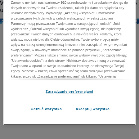
Zarówno my, jak i nasi partnerzy
920
przechowujemy i uzyskujemy dostęp do
danych osobowych na Twoim urządzeniu, takich jak dane przeglądania czy
unikalne identyfikatory. Wybierając „Akceptuj wszystko”, umożliwiasz
przetwarzanie tych danych w celach wskazanych w sekcji „Zaufani
Partnerzy mogą przetwarzać Twoje dane w następujących celach”. Jeśli
wybierzesz „Odrzuć wszystko” lub wycofasz swoją zgodę, nie będziemy
przetwarzać Twoich danych osobowych, a niektóre treści i reklamy, które
widzisz, mogą nie być dla Ciebie odpowiednie. Twoje wybory będą miały
wpływ na naszą stronę internetową i możesz nimi zarządzać, w tym wycofać
swoją zgodę, w dowolnym momencie za pomocą przycisku „Zarządzanie
preferencjami”. Możesz także zmienić swoje wybory i wycofać zgodę klikając
"Ustawienia cookies" na dole strony. Niektórzy dostawcy mogą przetwarzać
Twoje dane w oparciu o swoje uzasadnione interesy, co nie wymaga Twojej
zgody. Możesz w każdej chwili sprzeciwić się temu rodzajowi przetwarzania,
klikając przycisk „Zarządzanie preferencjami” lub klikając "Ustawienia
cookies" na dole strony. Nie możesz sprzeciwić się przetwarzaniu przez
dostawców danych osobowych w celu zapewnienia bezpieczeństwa,
Zarządzanie preferencjami
zapobiegania oszustwom i naprawiania błędów, a w tym celu mogą zostać
wykorzystane pewne dokładne dane geolokalizacyjne i aktywne skanowanie
cech urządzenia w celu identyfikacji. Nie możesz również sprzeciwić się
przetwarzaniu danych osobowych w celu dostarczania i prezentacji reklam i
Odrzuć wszystko
Akceptuj wszystko
treści. Wyjątek ten nie dotyczy reklam ukierunkowanych. Więcej szczegółów
znajdziesz w naszej Polityce Prywatności.
Polityka prywatności
Zaufani Partnerzy mogą przetwarzać Twoje dane w
następujących celach: