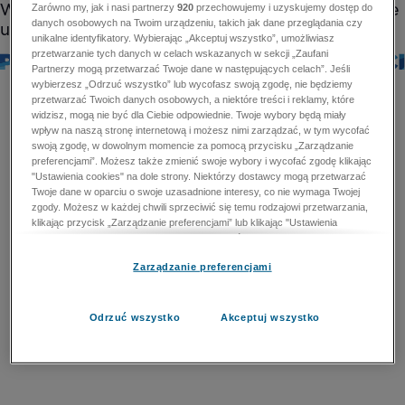
Zarówno my, jak i nasi partnerzy
920
przechowujemy i uzyskujemy dostęp do
danych osobowych na Twoim urządzeniu, takich jak dane przeglądania czy
unikalne identyfikatory. Wybierając „Akceptuj wszystko”, umożliwiasz
przetwarzanie tych danych w celach wskazanych w sekcji „Zaufani
Partnerzy mogą przetwarzać Twoje dane w następujących celach”. Jeśli
wybierzesz „Odrzuć wszystko” lub wycofasz swoją zgodę, nie będziemy
przetwarzać Twoich danych osobowych, a niektóre treści i reklamy, które
widzisz, mogą nie być dla Ciebie odpowiednie. Twoje wybory będą miały
wpływ na naszą stronę internetową i możesz nimi zarządzać, w tym wycofać
swoją zgodę, w dowolnym momencie za pomocą przycisku „Zarządzanie
preferencjami”. Możesz także zmienić swoje wybory i wycofać zgodę klikając
"Ustawienia cookies" na dole strony. Niektórzy dostawcy mogą przetwarzać
Twoje dane w oparciu o swoje uzasadnione interesy, co nie wymaga Twojej
zgody. Możesz w każdej chwili sprzeciwić się temu rodzajowi przetwarzania,
klikając przycisk „Zarządzanie preferencjami” lub klikając "Ustawienia
cookies" na dole strony. Nie możesz sprzeciwić się przetwarzaniu przez
dostawców danych osobowych w celu zapewnienia bezpieczeństwa,
Zarządzanie preferencjami
zapobiegania oszustwom i naprawiania błędów, a w tym celu mogą zostać
wykorzystane pewne dokładne dane geolokalizacyjne i aktywne skanowanie
cech urządzenia w celu identyfikacji. Nie możesz również sprzeciwić się
przetwarzaniu danych osobowych w celu dostarczania i prezentacji reklam i
Odrzuć wszystko
Akceptuj wszystko
treści. Wyjątek ten nie dotyczy reklam ukierunkowanych. Więcej szczegółów
znajdziesz w naszej Polityce Prywatności.
Polityka prywatności
Zaufani Partnerzy mogą przetwarzać Twoje dane w
następujących celach: