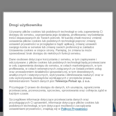
Drogi użytkowniku
Używamy plików cookies lub podobnych technologii w celu zapewnienia Ci
dostępu do serwisu, usprawniania jego działania, profilowania i wyświetlania
treści dopasowanych do Twoich potrzeb. W każdej chwili możesz zmienić
ustawienia plików cookies lub podobnych technologii poprzez zmianę
ustawień prywatności w przeglądarce bądź aplikacji, zmianę ustawień
swojego konta w serwisie lub zmianę swoich preferencji w zakładce
Ustawienia cookies w stopce strony. Pamiętaj, że zmiana ta może
spowodować brak dostępu do niektórych funkcji serwisu.
Dane osobowe dotyczące korzystania z serwisu, w tym zapisywane i
odczytywane z plików cookies lub podobnych technologii będą przetwarzane
w celu zapewnienia dostępu do serwisu, w celach marketingowych, w tym
profilowania, w celach wewnętrznych związanych ze świadczeniem usług
oraz prowadzeniem działalności gospodarczej, w tym dowodowych,
analitycznych i statystycznych, wykrywania i eliminowania nadużyć oraz w
celu wykonywania obowiązków wynikających z przepisów prawa.
Administratorem Twoich danych jest
Telewizja Polsat sp. z o.o.
Przysługuje Ci prawo do dostępu do danych, ich usunięcia, ograniczenia
przetwarzania, przenoszenia, sprzeciwu, sprostowania oraz cofnięcia zgód w
każdym czasie.
Szczegółowe informacje dotyczące przetwarzania danych oraz
przysługujących Ci uprawnień, informacje dotyczące plików cookies lub
podobnych technologii, w tym dotyczące możliwości zarządzania
ustawieniami prywatności, znajdują się w
Polityce Prywatności
.