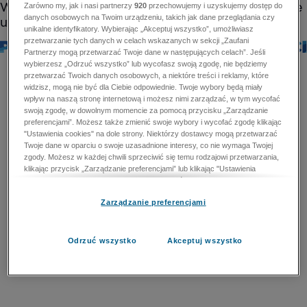
Zarówno my, jak i nasi partnerzy
920
przechowujemy i uzyskujemy dostęp do
danych osobowych na Twoim urządzeniu, takich jak dane przeglądania czy
unikalne identyfikatory. Wybierając „Akceptuj wszystko”, umożliwiasz
przetwarzanie tych danych w celach wskazanych w sekcji „Zaufani
Partnerzy mogą przetwarzać Twoje dane w następujących celach”. Jeśli
wybierzesz „Odrzuć wszystko” lub wycofasz swoją zgodę, nie będziemy
przetwarzać Twoich danych osobowych, a niektóre treści i reklamy, które
widzisz, mogą nie być dla Ciebie odpowiednie. Twoje wybory będą miały
wpływ na naszą stronę internetową i możesz nimi zarządzać, w tym wycofać
swoją zgodę, w dowolnym momencie za pomocą przycisku „Zarządzanie
preferencjami”. Możesz także zmienić swoje wybory i wycofać zgodę klikając
"Ustawienia cookies" na dole strony. Niektórzy dostawcy mogą przetwarzać
Twoje dane w oparciu o swoje uzasadnione interesy, co nie wymaga Twojej
zgody. Możesz w każdej chwili sprzeciwić się temu rodzajowi przetwarzania,
klikając przycisk „Zarządzanie preferencjami” lub klikając "Ustawienia
cookies" na dole strony. Nie możesz sprzeciwić się przetwarzaniu przez
dostawców danych osobowych w celu zapewnienia bezpieczeństwa,
Zarządzanie preferencjami
zapobiegania oszustwom i naprawiania błędów, a w tym celu mogą zostać
wykorzystane pewne dokładne dane geolokalizacyjne i aktywne skanowanie
cech urządzenia w celu identyfikacji. Nie możesz również sprzeciwić się
przetwarzaniu danych osobowych w celu dostarczania i prezentacji reklam i
Odrzuć wszystko
Akceptuj wszystko
treści. Wyjątek ten nie dotyczy reklam ukierunkowanych. Więcej szczegółów
znajdziesz w naszej Polityce Prywatności.
Polityka prywatności
Zaufani Partnerzy mogą przetwarzać Twoje dane w
następujących celach: