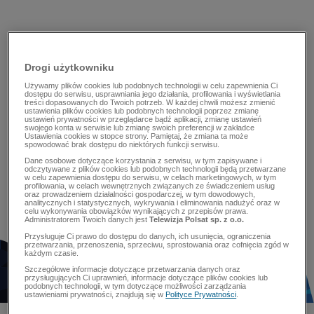
Drogi użytkowniku
Używamy plików cookies lub podobnych technologii w celu zapewnienia Ci
dostępu do serwisu, usprawniania jego działania, profilowania i wyświetlania
treści dopasowanych do Twoich potrzeb. W każdej chwili możesz zmienić
ustawienia plików cookies lub podobnych technologii poprzez zmianę
ustawień prywatności w przeglądarce bądź aplikacji, zmianę ustawień
swojego konta w serwisie lub zmianę swoich preferencji w zakładce
Ustawienia cookies w stopce strony. Pamiętaj, że zmiana ta może
spowodować brak dostępu do niektórych funkcji serwisu.
Dane osobowe dotyczące korzystania z serwisu, w tym zapisywane i
odczytywane z plików cookies lub podobnych technologii będą przetwarzane
w celu zapewnienia dostępu do serwisu, w celach marketingowych, w tym
profilowania, w celach wewnętrznych związanych ze świadczeniem usług
oraz prowadzeniem działalności gospodarczej, w tym dowodowych,
analitycznych i statystycznych, wykrywania i eliminowania nadużyć oraz w
celu wykonywania obowiązków wynikających z przepisów prawa.
Administratorem Twoich danych jest
Telewizja Polsat sp. z o.o.
Przysługuje Ci prawo do dostępu do danych, ich usunięcia, ograniczenia
przetwarzania, przenoszenia, sprzeciwu, sprostowania oraz cofnięcia zgód w
każdym czasie.
Szczegółowe informacje dotyczące przetwarzania danych oraz
przysługujących Ci uprawnień, informacje dotyczące plików cookies lub
podobnych technologii, w tym dotyczące możliwości zarządzania
ustawieniami prywatności, znajdują się w
Polityce Prywatności
.