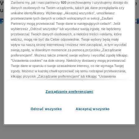
Zarówno my, jak i nasi partnerzy
920
przechowujemy i uzyskujemy dostęp do
danych osobowych na Twoim urządzeniu, takich jak dane przeglądania czy
unikalne identyfikatory. Wybierając „Akceptuj wszystko”, umożliwiasz
przetwarzanie tych danych w celach wskazanych w sekcji „Zaufani
Partnerzy mogą przetwarzać Twoje dane w następujących celach”. Jeśli
wybierzesz „Odrzuć wszystko” lub wycofasz swoją zgodę, nie będziemy
przetwarzać Twoich danych osobowych, a niektóre treści i reklamy, które
widzisz, mogą nie być dla Ciebie odpowiednie. Twoje wybory będą miały
wpływ na naszą stronę internetową i możesz nimi zarządzać, w tym wycofać
swoją zgodę, w dowolnym momencie za pomocą przycisku „Zarządzanie
preferencjami”. Możesz także zmienić swoje wybory i wycofać zgodę klikając
"Ustawienia cookies" na dole strony. Niektórzy dostawcy mogą przetwarzać
Twoje dane w oparciu o swoje uzasadnione interesy, co nie wymaga Twojej
zgody. Możesz w każdej chwili sprzeciwić się temu rodzajowi przetwarzania,
klikając przycisk „Zarządzanie preferencjami” lub klikając "Ustawienia
cookies" na dole strony. Nie możesz sprzeciwić się przetwarzaniu przez
dostawców danych osobowych w celu zapewnienia bezpieczeństwa,
Zarządzanie preferencjami
zapobiegania oszustwom i naprawiania błędów, a w tym celu mogą zostać
wykorzystane pewne dokładne dane geolokalizacyjne i aktywne skanowanie
cech urządzenia w celu identyfikacji. Nie możesz również sprzeciwić się
przetwarzaniu danych osobowych w celu dostarczania i prezentacji reklam i
Odrzuć wszystko
Akceptuj wszystko
treści. Wyjątek ten nie dotyczy reklam ukierunkowanych. Więcej szczegółów
znajdziesz w naszej Polityce Prywatności.
Polityka prywatności
Zaufani Partnerzy mogą przetwarzać Twoje dane w
następujących celach: