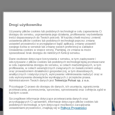
Drogi użytkowniku
Używamy plików cookies lub podobnych technologii w celu zapewnienia Ci
dostępu do serwisu, usprawniania jego działania, profilowania i wyświetlania
treści dopasowanych do Twoich potrzeb. W każdej chwili możesz zmienić
ustawienia plików cookies lub podobnych technologii poprzez zmianę
ustawień prywatności w przeglądarce bądź aplikacji, zmianę ustawień
swojego konta w serwisie lub zmianę swoich preferencji w zakładce
Ustawienia cookies w stopce strony. Pamiętaj, że zmiana ta może
spowodować brak dostępu do niektórych funkcji serwisu.
Dane osobowe dotyczące korzystania z serwisu, w tym zapisywane i
odczytywane z plików cookies lub podobnych technologii będą przetwarzane
w celu zapewnienia dostępu do serwisu, w celach marketingowych, w tym
profilowania, w celach wewnętrznych związanych ze świadczeniem usług
oraz prowadzeniem działalności gospodarczej, w tym dowodowych,
analitycznych i statystycznych, wykrywania i eliminowania nadużyć oraz w
celu wykonywania obowiązków wynikających z przepisów prawa.
Administratorem Twoich danych jest
Telewizja Polsat sp. z o.o.
Przysługuje Ci prawo do dostępu do danych, ich usunięcia, ograniczenia
przetwarzania, przenoszenia, sprzeciwu, sprostowania oraz cofnięcia zgód w
każdym czasie.
Szczegółowe informacje dotyczące przetwarzania danych oraz
przysługujących Ci uprawnień, informacje dotyczące plików cookies lub
podobnych technologii, w tym dotyczące możliwości zarządzania
ustawieniami prywatności, znajdują się w
Polityce Prywatności
.