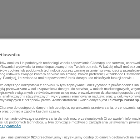
ytkowniku
ów cookies lub podobnych technologii w celu zapewnienia Ci dostępu do serwisu, usprawni
rofilowania i wyświetlania treści dopasowanych do Twoich potrzeb. W każdej chwili możesz z
lików cookies lub podobnych technologii poprzez zmianę ustawień prywatności w przegląda
mianę ustawień swojego konta w serwisie lub zmianę swoich preferencji w zakładce Ustawieni
y. Pamiętaj, że zmiana ta może spowodować brak dostępu do niektórych funkcji serwisu.
e dotyczące korzystania z serwisu, w tym zapisywane i odczytywane z plików cookies lu
będą przetwarzane w celu zapewnienia dostępu do serwisu, w celach marketingowych, w tym 
ętrznych związanych ze świadczeniem usług oraz prowadzeniem działalności gospodarczej
 analitycznych i statystycznych, wykrywania i eliminowania nadużyć oraz w celu wykonyw
wynikających z przepisów prawa. Administratorem Twoich danych jest
Telewizja Polsat sp.
Ci prawo do dostępu do danych, ich usunięcia, ograniczenia przetwarzania, przenoszenia, s
a oraz cofnięcia zgód w każdym czasie.
 informacje dotyczące przetwarzania danych oraz przysługujących Ci uprawnień, informacj
es lub podobnych technologii, w tym dotyczące możliwości zarządzania ustawieniami prywatn
ce Prywatności
.
jak i nasi partnerzy
920
przechowujemy i uzyskujemy dostęp do danych osobowych na Two