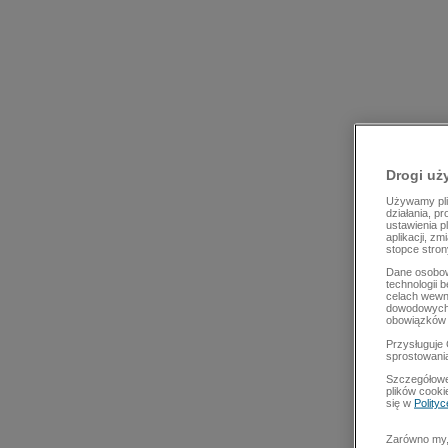
Drogi uż
Używamy plik
działania, p
ustawienia p
aplikacji, z
stopce stron
Dane osobow
technologii 
celach wewn
dowodowych,
obowiązków 
Przysługuje 
sprostowani
Szczegółowe
plików cooki
się w
Polity
Zarówno my, 