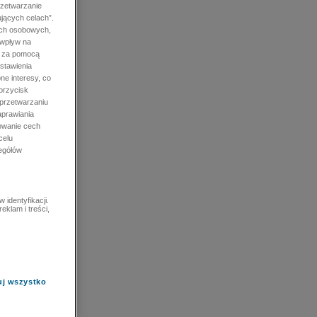
rzetwarzanie
jących celach”.
ych osobowych,
 wpływ na
e za pomocą
stawienia
ne interesy, co
przycisk
 przetwarzaniu
prawiania
owanie cech
celu
zegółów
identyfikacji.
eklam i treści,
uj wszystko