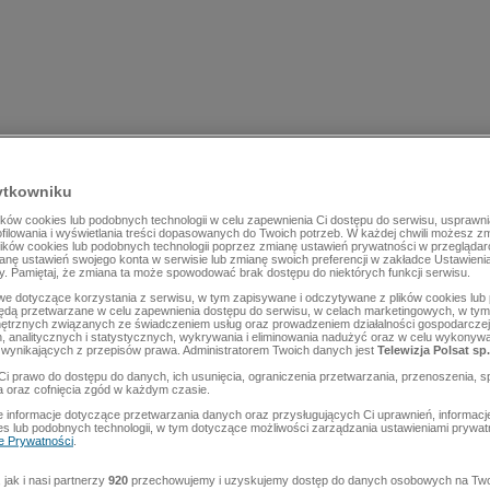
ytkowniku
ów cookies lub podobnych technologii w celu zapewnienia Ci dostępu do serwisu, usprawni
rofilowania i wyświetlania treści dopasowanych do Twoich potrzeb. W każdej chwili możesz z
lików cookies lub podobnych technologii poprzez zmianę ustawień prywatności w przegląda
mianę ustawień swojego konta w serwisie lub zmianę swoich preferencji w zakładce Ustawieni
y. Pamiętaj, że zmiana ta może spowodować brak dostępu do niektórych funkcji serwisu.
e dotyczące korzystania z serwisu, w tym zapisywane i odczytywane z plików cookies lu
będą przetwarzane w celu zapewnienia dostępu do serwisu, w celach marketingowych, w tym 
ętrznych związanych ze świadczeniem usług oraz prowadzeniem działalności gospodarczej
 analitycznych i statystycznych, wykrywania i eliminowania nadużyć oraz w celu wykonyw
wynikających z przepisów prawa. Administratorem Twoich danych jest
Telewizja Polsat sp.
Ci prawo do dostępu do danych, ich usunięcia, ograniczenia przetwarzania, przenoszenia, s
a oraz cofnięcia zgód w każdym czasie.
 informacje dotyczące przetwarzania danych oraz przysługujących Ci uprawnień, informacj
es lub podobnych technologii, w tym dotyczące możliwości zarządzania ustawieniami prywatn
ce Prywatności
.
jak i nasi partnerzy
920
przechowujemy i uzyskujemy dostęp do danych osobowych na Two