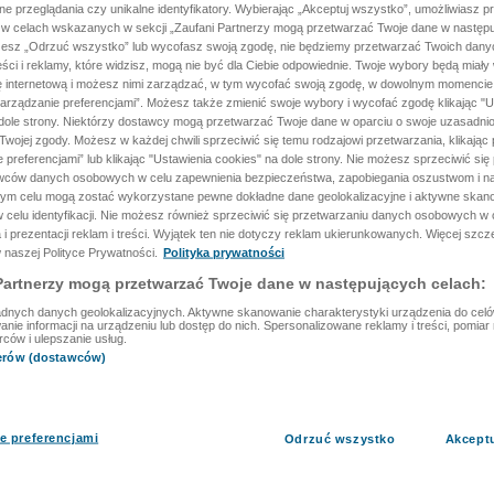
ane przeglądania czy unikalne identyfikatory. Wybierając „Akceptuj wszystko”, umożliwiasz p
 w celach wskazanych w sekcji „Zaufani Partnerzy mogą przetwarzać Twoje dane w następu
rzesz „Odrzuć wszystko” lub wycofasz swoją zgodę, nie będziemy przetwarzać Twoich dan
reści i reklamy, które widzisz, mogą nie być dla Ciebie odpowiednie. Twoje wybory będą miały
ę internetową i możesz nimi zarządzać, w tym wycofać swoją zgodę, w dowolnym momenci
arządzanie preferencjami”. Możesz także zmienić swoje wybory i wycofać zgodę klikając "U
dole strony. Niektórzy dostawcy mogą przetwarzać Twoje dane w oparciu o swoje uzasadnio
wojej zgody. Możesz w każdej chwili sprzeciwić się temu rodzajowi przetwarzania, klikając 
 preferencjami” lub klikając "Ustawienia cookies" na dole strony. Nie możesz sprzeciwić się
wców danych osobowych w celu zapewnienia bezpieczeństwa, zapobiegania oszustwom i na
 tym celu mogą zostać wykorzystane pewne dokładne dane geolokalizacyjne i aktywne skan
 celu identyfikacji. Nie możesz również sprzeciwić się przetwarzaniu danych osobowych w 
 i prezentacji reklam i treści. Wyjątek ten nie dotyczy reklam ukierunkowanych. Więcej szc
 naszej Polityce Prywatności.
Polityka prywatności
Partnerzy mogą przetwarzać Twoje dane w następujących celach:
dnych danych geolokalizacyjnych. Aktywne skanowanie charakterystyki urządzenia do celów 
ie informacji na urządzeniu lub dostęp do nich. Spersonalizowane reklamy i treści, pomiar r
rców i ulepszanie usług.
nerów (dostawców)
e preferencjami
Odrzuć wszystko
Akcept