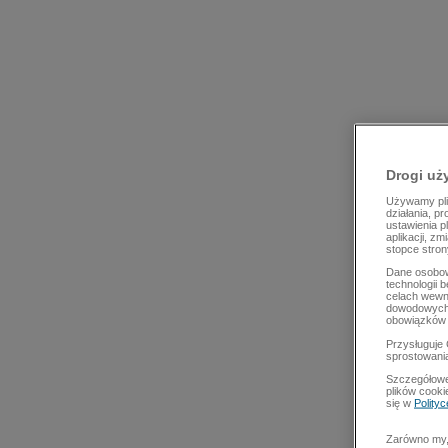
Drogi uż
Używamy plik
działania, p
ustawienia p
aplikacji, z
stopce stron
Dane osobow
technologii 
celach wewn
dowodowych,
obowiązków 
Przysługuje 
sprostowani
Szczegółowe
plików cooki
się w
Polity
Zarówno my, 