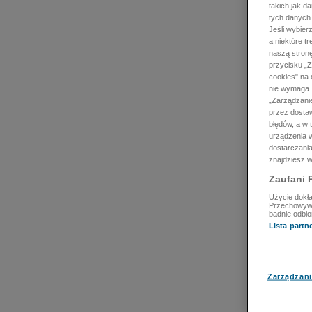
takich jak d
tych danych
Jeśli wybie
a niektóre t
naszą stron
przycisku „Z
cookies" na 
nie wymaga T
„Zarządzanie
przez dosta
błędów, a w
urządzenia w
dostarczania
znajdziesz w
Zaufani 
Użycie dokła
Przechowywan
badnie odbio
Lista part
Zarządzani