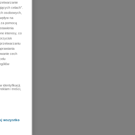
rzetwarzanie
jących celach”.
ych osobowych,
 wpływ na
e za pomocą
stawienia
ne interesy, co
przycisk
 przetwarzaniu
prawiania
owanie cech
celu
zegółów
identyfikacji.
eklam i treści,
uj wszystko