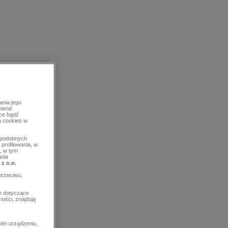
ania jego
mienić
rce bądź
a cookies w
b podobnych
profilowania, w
, w tym
ania
 z o.o.
przeciwu,
e dotyczące
ości, znajdują
im urządzeniu,