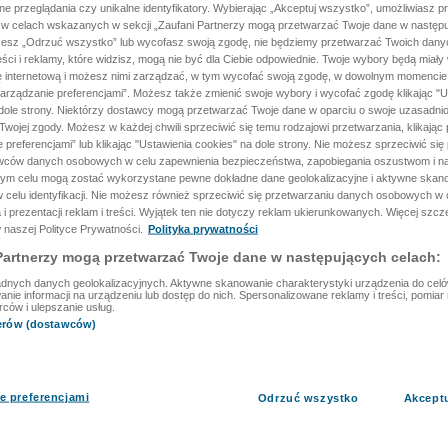
ane przeglądania czy unikalne identyfikatory. Wybierając „Akceptuj wszystko”, umożliwiasz p
 w celach wskazanych w sekcji „Zaufani Partnerzy mogą przetwarzać Twoje dane w następu
rzesz „Odrzuć wszystko” lub wycofasz swoją zgodę, nie będziemy przetwarzać Twoich dan
reści i reklamy, które widzisz, mogą nie być dla Ciebie odpowiednie. Twoje wybory będą miały
ę internetową i możesz nimi zarządzać, w tym wycofać swoją zgodę, w dowolnym momenci
arządzanie preferencjami”. Możesz także zmienić swoje wybory i wycofać zgodę klikając "U
dole strony. Niektórzy dostawcy mogą przetwarzać Twoje dane w oparciu o swoje uzasadnio
wojej zgody. Możesz w każdej chwili sprzeciwić się temu rodzajowi przetwarzania, klikając 
 preferencjami” lub klikając "Ustawienia cookies" na dole strony. Nie możesz sprzeciwić się
wców danych osobowych w celu zapewnienia bezpieczeństwa, zapobiegania oszustwom i na
 tym celu mogą zostać wykorzystane pewne dokładne dane geolokalizacyjne i aktywne skan
 celu identyfikacji. Nie możesz również sprzeciwić się przetwarzaniu danych osobowych w 
 i prezentacji reklam i treści. Wyjątek ten nie dotyczy reklam ukierunkowanych. Więcej szc
 naszej Polityce Prywatności.
Polityka prywatności
Partnerzy mogą przetwarzać Twoje dane w następujących celach:
dnych danych geolokalizacyjnych. Aktywne skanowanie charakterystyki urządzenia do celów 
ie informacji na urządzeniu lub dostęp do nich. Spersonalizowane reklamy i treści, pomiar r
rców i ulepszanie usług.
nerów (dostawców)
e preferencjami
Odrzuć wszystko
Akcept