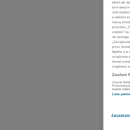
takich jak d
tych danych
Jeśli wybie
a niektóre t
naszą stron
przycisku „Z
cookies" na 
nie wymaga T
„Zarządzanie
przez dosta
błędów, a w
urządzenia w
dostarczania
znajdziesz w
Zaufani 
Użycie dokła
Przechowywan
badnie odbio
Lista part
Zarządzani