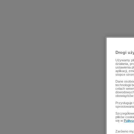
Drogi uż
Używamy plik
działania, p
ustawienia p
aplikacji, z
stopce stron
Dane osobow
technologii 
celach wewn
dowodowych,
obowiązków 
Przysługuje 
sprostowani
Szczegółowe
plików cooki
się w
Polity
Zarówno my, 