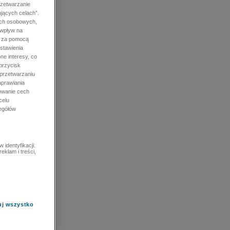
rzetwarzanie
jących celach”.
ych osobowych,
 wpływ na
e za pomocą
stawienia
ne interesy, co
przycisk
 przetwarzaniu
prawiania
owanie cech
celu
zegółów
identyfikacji.
eklam i treści,
uj wszystko