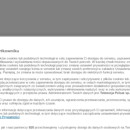
ytkowniku
ów cookies lub podobnych technologii w celu zapewnienia Ci dostępu do serwisu, usprawni
rofilowania i wyświetlania treści dopasowanych do Twoich potrzeb. W każdej chwili możesz z
lików cookies lub podobnych technologii poprzez zmianę ustawień prywatności w przegląda
mianę ustawień swojego konta w serwisie lub zmianę swoich preferencji w zakładce Ustawieni
y. Pamiętaj, że zmiana ta może spowodować brak dostępu do niektórych funkcji serwisu.
e dotyczące korzystania z serwisu, w tym zapisywane i odczytywane z plików cookies lu
będą przetwarzane w celu zapewnienia dostępu do serwisu, w celach marketingowych, w tym 
ętrznych związanych ze świadczeniem usług oraz prowadzeniem działalności gospodarczej
 analitycznych i statystycznych, wykrywania i eliminowania nadużyć oraz w celu wykonyw
wynikających z przepisów prawa. Administratorem Twoich danych jest
Telewizja Polsat sp.
Ci prawo do dostępu do danych, ich usunięcia, ograniczenia przetwarzania, przenoszenia, s
a oraz cofnięcia zgód w każdym czasie.
 informacje dotyczące przetwarzania danych oraz przysługujących Ci uprawnień, informacj
es lub podobnych technologii, w tym dotyczące możliwości zarządzania ustawieniami prywatn
ce Prywatności
.
jak i nasi partnerzy
920
przechowujemy i uzyskujemy dostęp do danych osobowych na Two