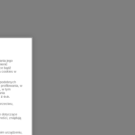
ania jego
mienić
rce bądź
a cookies w
b podobnych
profilowania, w
, w tym
ania
 z o.o.
przeciwu,
e dotyczące
ości, znajdują
im urządzeniu,