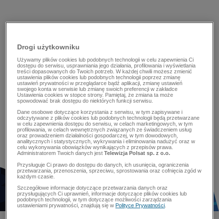
Drogi użytkowniku
Używamy plików cookies lub podobnych technologii w celu zapewnienia Ci
dostępu do serwisu, usprawniania jego działania, profilowania i wyświetlania
treści dopasowanych do Twoich potrzeb. W każdej chwili możesz zmienić
ustawienia plików cookies lub podobnych technologii poprzez zmianę
ustawień prywatności w przeglądarce bądź aplikacji, zmianę ustawień
swojego konta w serwisie lub zmianę swoich preferencji w zakładce
Ustawienia cookies w stopce strony. Pamiętaj, że zmiana ta może
spowodować brak dostępu do niektórych funkcji serwisu.
Dane osobowe dotyczące korzystania z serwisu, w tym zapisywane i
odczytywane z plików cookies lub podobnych technologii będą przetwarzane
w celu zapewnienia dostępu do serwisu, w celach marketingowych, w tym
profilowania, w celach wewnętrznych związanych ze świadczeniem usług
oraz prowadzeniem działalności gospodarczej, w tym dowodowych,
analitycznych i statystycznych, wykrywania i eliminowania nadużyć oraz w
celu wykonywania obowiązków wynikających z przepisów prawa.
Administratorem Twoich danych jest
Telewizja Polsat sp. z o.o.
Przysługuje Ci prawo do dostępu do danych, ich usunięcia, ograniczenia
przetwarzania, przenoszenia, sprzeciwu, sprostowania oraz cofnięcia zgód w
każdym czasie.
Szczegółowe informacje dotyczące przetwarzania danych oraz
przysługujących Ci uprawnień, informacje dotyczące plików cookies lub
podobnych technologii, w tym dotyczące możliwości zarządzania
ustawieniami prywatności, znajdują się w
Polityce Prywatności
.