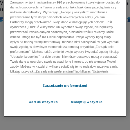
Zarówno my, jak i nasi partnerzy
920
przechowujemy i uzyskujemy dostęp do
danych osobowych na Twoim urządzeniu, takich jak dane przeglądania czy
unikalne identyfikatory. Wybierając „Akceptuj wszystko”, umożliwiasz
przetwarzanie tych danych w celach wskazanych w sekcji „Zaufani
Partnerzy mogą przetwarzać Twoje dane w następujących celach”. Jeśli
wybierzesz „Odrzuć wszystko” lub wycofasz swoją zgodę, nie będziemy
przetwarzać Twoich danych osobowych, a niektóre treści i reklamy, które
widzisz, mogą nie być dla Ciebie odpowiednie. Twoje wybory będą miały
wpływ na naszą stronę internetową i możesz nimi zarządzać, w tym wycofać
swoją zgodę, w dowolnym momencie za pomocą przycisku „Zarządzanie
preferencjami”. Możesz także zmienić swoje wybory i wycofać zgodę klikając
"Ustawienia cookies" na dole strony. Niektórzy dostawcy mogą przetwarzać
Twoje dane w oparciu o swoje uzasadnione interesy, co nie wymaga Twojej
zgody. Możesz w każdej chwili sprzeciwić się temu rodzajowi przetwarzania,
klikając przycisk „Zarządzanie preferencjami” lub klikając "Ustawienia
cookies" na dole strony. Nie możesz sprzeciwić się przetwarzaniu przez
dostawców danych osobowych w celu zapewnienia bezpieczeństwa,
Zarządzanie preferencjami
zapobiegania oszustwom i naprawiania błędów, a w tym celu mogą zostać
wykorzystane pewne dokładne dane geolokalizacyjne i aktywne skanowanie
cech urządzenia w celu identyfikacji. Nie możesz również sprzeciwić się
przetwarzaniu danych osobowych w celu dostarczania i prezentacji reklam i
Odrzuć wszystko
Akceptuj wszystko
treści. Wyjątek ten nie dotyczy reklam ukierunkowanych. Więcej szczegółów
znajdziesz w naszej Polityce Prywatności.
Polityka prywatności
Zaufani Partnerzy mogą przetwarzać Twoje dane w
następujących celach: