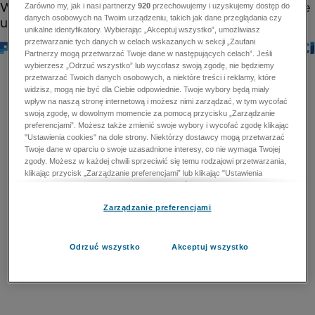
Zarówno my, jak i nasi partnerzy
920
przechowujemy i uzyskujemy dostęp do
danych osobowych na Twoim urządzeniu, takich jak dane przeglądania czy
unikalne identyfikatory. Wybierając „Akceptuj wszystko”, umożliwiasz
przetwarzanie tych danych w celach wskazanych w sekcji „Zaufani
Partnerzy mogą przetwarzać Twoje dane w następujących celach”. Jeśli
wybierzesz „Odrzuć wszystko” lub wycofasz swoją zgodę, nie będziemy
przetwarzać Twoich danych osobowych, a niektóre treści i reklamy, które
widzisz, mogą nie być dla Ciebie odpowiednie. Twoje wybory będą miały
wpływ na naszą stronę internetową i możesz nimi zarządzać, w tym wycofać
swoją zgodę, w dowolnym momencie za pomocą przycisku „Zarządzanie
preferencjami”. Możesz także zmienić swoje wybory i wycofać zgodę klikając
"Ustawienia cookies" na dole strony. Niektórzy dostawcy mogą przetwarzać
Twoje dane w oparciu o swoje uzasadnione interesy, co nie wymaga Twojej
zgody. Możesz w każdej chwili sprzeciwić się temu rodzajowi przetwarzania,
klikając przycisk „Zarządzanie preferencjami” lub klikając "Ustawienia
cookies" na dole strony. Nie możesz sprzeciwić się przetwarzaniu przez
dostawców danych osobowych w celu zapewnienia bezpieczeństwa,
Zarządzanie preferencjami
zapobiegania oszustwom i naprawiania błędów, a w tym celu mogą zostać
wykorzystane pewne dokładne dane geolokalizacyjne i aktywne skanowanie
cech urządzenia w celu identyfikacji. Nie możesz również sprzeciwić się
przetwarzaniu danych osobowych w celu dostarczania i prezentacji reklam i
Odrzuć wszystko
Akceptuj wszystko
treści. Wyjątek ten nie dotyczy reklam ukierunkowanych. Więcej szczegółów
znajdziesz w naszej Polityce Prywatności.
Polityka prywatności
Zaufani Partnerzy mogą przetwarzać Twoje dane w
następujących celach: