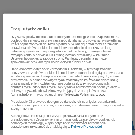
Drogi użytkowniku
Używamy plików cookies lub podobnych technologii w celu zapewnienia Ci
dostępu do serwisu, usprawniania jego działania, profilowania i wyświetlania
treści dopasowanych do Twoich potrzeb. W każdej chwili możesz zmienić
ustawienia plików cookies lub podobnych technologii poprzez zmianę
ustawień prywatności w przeglądarce bądź aplikacji, zmianę ustawień
swojego konta w serwisie lub zmianę swoich preferencji w zakładce
Ustawienia cookies w stopce strony. Pamiętaj, że zmiana ta może
spowodować brak dostępu do niektórych funkcji serwisu.
Dane osobowe dotyczące korzystania z serwisu, w tym zapisywane i
odczytywane z plików cookies lub podobnych technologii będą przetwarzane
w celu zapewnienia dostępu do serwisu, w celach marketingowych, w tym
profilowania, w celach wewnętrznych związanych ze świadczeniem usług
oraz prowadzeniem działalności gospodarczej, w tym dowodowych,
analitycznych i statystycznych, wykrywania i eliminowania nadużyć oraz w
celu wykonywania obowiązków wynikających z przepisów prawa.
Administratorem Twoich danych jest
Telewizja Polsat sp. z o.o.
Przysługuje Ci prawo do dostępu do danych, ich usunięcia, ograniczenia
przetwarzania, przenoszenia, sprzeciwu, sprostowania oraz cofnięcia zgód w
każdym czasie.
Szczegółowe informacje dotyczące przetwarzania danych oraz
przysługujących Ci uprawnień, informacje dotyczące plików cookies lub
podobnych technologii, w tym dotyczące możliwości zarządzania
ustawieniami prywatności, znajdują się w
Polityce Prywatności
.