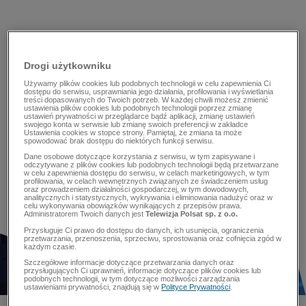
Drogi użytkowniku
Używamy plików cookies lub podobnych technologii w celu zapewnienia Ci
dostępu do serwisu, usprawniania jego działania, profilowania i wyświetlania
treści dopasowanych do Twoich potrzeb. W każdej chwili możesz zmienić
ustawienia plików cookies lub podobnych technologii poprzez zmianę
ustawień prywatności w przeglądarce bądź aplikacji, zmianę ustawień
swojego konta w serwisie lub zmianę swoich preferencji w zakładce
Ustawienia cookies w stopce strony. Pamiętaj, że zmiana ta może
spowodować brak dostępu do niektórych funkcji serwisu.
Dane osobowe dotyczące korzystania z serwisu, w tym zapisywane i
odczytywane z plików cookies lub podobnych technologii będą przetwarzane
w celu zapewnienia dostępu do serwisu, w celach marketingowych, w tym
profilowania, w celach wewnętrznych związanych ze świadczeniem usług
oraz prowadzeniem działalności gospodarczej, w tym dowodowych,
analitycznych i statystycznych, wykrywania i eliminowania nadużyć oraz w
celu wykonywania obowiązków wynikających z przepisów prawa.
Administratorem Twoich danych jest
Telewizja Polsat sp. z o.o.
Przysługuje Ci prawo do dostępu do danych, ich usunięcia, ograniczenia
przetwarzania, przenoszenia, sprzeciwu, sprostowania oraz cofnięcia zgód w
każdym czasie.
Szczegółowe informacje dotyczące przetwarzania danych oraz
przysługujących Ci uprawnień, informacje dotyczące plików cookies lub
podobnych technologii, w tym dotyczące możliwości zarządzania
ustawieniami prywatności, znajdują się w
Polityce Prywatności
.