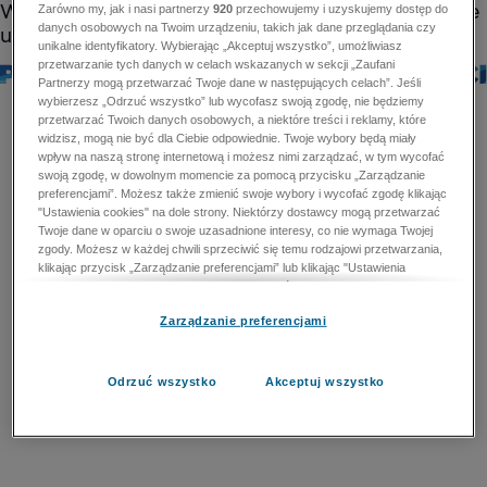
Zarówno my, jak i nasi partnerzy
920
przechowujemy i uzyskujemy dostęp do
danych osobowych na Twoim urządzeniu, takich jak dane przeglądania czy
unikalne identyfikatory. Wybierając „Akceptuj wszystko”, umożliwiasz
przetwarzanie tych danych w celach wskazanych w sekcji „Zaufani
Partnerzy mogą przetwarzać Twoje dane w następujących celach”. Jeśli
wybierzesz „Odrzuć wszystko” lub wycofasz swoją zgodę, nie będziemy
przetwarzać Twoich danych osobowych, a niektóre treści i reklamy, które
widzisz, mogą nie być dla Ciebie odpowiednie. Twoje wybory będą miały
wpływ na naszą stronę internetową i możesz nimi zarządzać, w tym wycofać
swoją zgodę, w dowolnym momencie za pomocą przycisku „Zarządzanie
preferencjami”. Możesz także zmienić swoje wybory i wycofać zgodę klikając
"Ustawienia cookies" na dole strony. Niektórzy dostawcy mogą przetwarzać
Twoje dane w oparciu o swoje uzasadnione interesy, co nie wymaga Twojej
zgody. Możesz w każdej chwili sprzeciwić się temu rodzajowi przetwarzania,
klikając przycisk „Zarządzanie preferencjami” lub klikając "Ustawienia
cookies" na dole strony. Nie możesz sprzeciwić się przetwarzaniu przez
dostawców danych osobowych w celu zapewnienia bezpieczeństwa,
Zarządzanie preferencjami
zapobiegania oszustwom i naprawiania błędów, a w tym celu mogą zostać
wykorzystane pewne dokładne dane geolokalizacyjne i aktywne skanowanie
cech urządzenia w celu identyfikacji. Nie możesz również sprzeciwić się
przetwarzaniu danych osobowych w celu dostarczania i prezentacji reklam i
Odrzuć wszystko
Akceptuj wszystko
treści. Wyjątek ten nie dotyczy reklam ukierunkowanych. Więcej szczegółów
znajdziesz w naszej Polityce Prywatności.
Polityka prywatności
Zaufani Partnerzy mogą przetwarzać Twoje dane w
następujących celach: