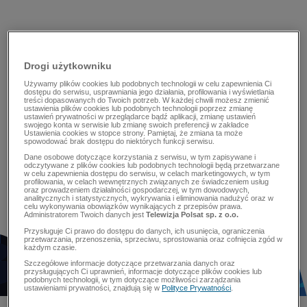
Drogi użytkowniku
Używamy plików cookies lub podobnych technologii w celu zapewnienia Ci
dostępu do serwisu, usprawniania jego działania, profilowania i wyświetlania
treści dopasowanych do Twoich potrzeb. W każdej chwili możesz zmienić
ustawienia plików cookies lub podobnych technologii poprzez zmianę
ustawień prywatności w przeglądarce bądź aplikacji, zmianę ustawień
swojego konta w serwisie lub zmianę swoich preferencji w zakładce
Ustawienia cookies w stopce strony. Pamiętaj, że zmiana ta może
spowodować brak dostępu do niektórych funkcji serwisu.
Dane osobowe dotyczące korzystania z serwisu, w tym zapisywane i
odczytywane z plików cookies lub podobnych technologii będą przetwarzane
w celu zapewnienia dostępu do serwisu, w celach marketingowych, w tym
profilowania, w celach wewnętrznych związanych ze świadczeniem usług
oraz prowadzeniem działalności gospodarczej, w tym dowodowych,
analitycznych i statystycznych, wykrywania i eliminowania nadużyć oraz w
celu wykonywania obowiązków wynikających z przepisów prawa.
Administratorem Twoich danych jest
Telewizja Polsat sp. z o.o.
Przysługuje Ci prawo do dostępu do danych, ich usunięcia, ograniczenia
przetwarzania, przenoszenia, sprzeciwu, sprostowania oraz cofnięcia zgód w
każdym czasie.
Szczegółowe informacje dotyczące przetwarzania danych oraz
przysługujących Ci uprawnień, informacje dotyczące plików cookies lub
podobnych technologii, w tym dotyczące możliwości zarządzania
ustawieniami prywatności, znajdują się w
Polityce Prywatności
.