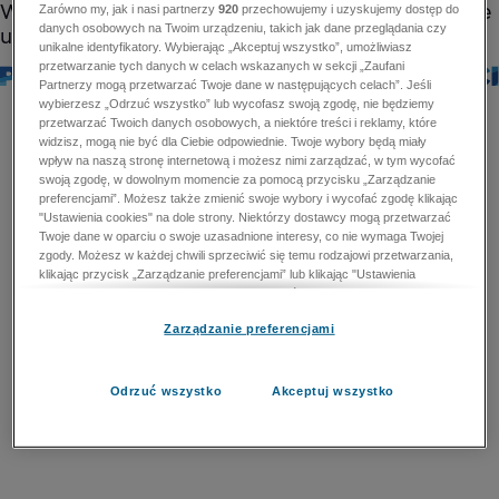
Zarówno my, jak i nasi partnerzy
920
przechowujemy i uzyskujemy dostęp do
danych osobowych na Twoim urządzeniu, takich jak dane przeglądania czy
unikalne identyfikatory. Wybierając „Akceptuj wszystko”, umożliwiasz
przetwarzanie tych danych w celach wskazanych w sekcji „Zaufani
Partnerzy mogą przetwarzać Twoje dane w następujących celach”. Jeśli
wybierzesz „Odrzuć wszystko” lub wycofasz swoją zgodę, nie będziemy
przetwarzać Twoich danych osobowych, a niektóre treści i reklamy, które
widzisz, mogą nie być dla Ciebie odpowiednie. Twoje wybory będą miały
wpływ na naszą stronę internetową i możesz nimi zarządzać, w tym wycofać
swoją zgodę, w dowolnym momencie za pomocą przycisku „Zarządzanie
preferencjami”. Możesz także zmienić swoje wybory i wycofać zgodę klikając
"Ustawienia cookies" na dole strony. Niektórzy dostawcy mogą przetwarzać
Twoje dane w oparciu o swoje uzasadnione interesy, co nie wymaga Twojej
zgody. Możesz w każdej chwili sprzeciwić się temu rodzajowi przetwarzania,
klikając przycisk „Zarządzanie preferencjami” lub klikając "Ustawienia
cookies" na dole strony. Nie możesz sprzeciwić się przetwarzaniu przez
dostawców danych osobowych w celu zapewnienia bezpieczeństwa,
Zarządzanie preferencjami
zapobiegania oszustwom i naprawiania błędów, a w tym celu mogą zostać
wykorzystane pewne dokładne dane geolokalizacyjne i aktywne skanowanie
cech urządzenia w celu identyfikacji. Nie możesz również sprzeciwić się
przetwarzaniu danych osobowych w celu dostarczania i prezentacji reklam i
Odrzuć wszystko
Akceptuj wszystko
treści. Wyjątek ten nie dotyczy reklam ukierunkowanych. Więcej szczegółów
znajdziesz w naszej Polityce Prywatności.
Polityka prywatności
Zaufani Partnerzy mogą przetwarzać Twoje dane w
następujących celach: