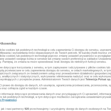
ytkowniku
ów cookies lub podobnych technologii w celu zapewnienia Ci dostępu do serwisu, usprawni
rofilowania i wyświetlania treści dopasowanych do Twoich potrzeb. W każdej chwili możesz z
lików cookies lub podobnych technologii poprzez zmianę ustawień prywatności w przegląda
mianę ustawień swojego konta w serwisie lub zmianę swoich preferencji w zakładce Ustawieni
y. Pamiętaj, że zmiana ta może spowodować brak dostępu do niektórych funkcji serwisu.
e dotyczące korzystania z serwisu, w tym zapisywane i odczytywane z plików cookies lu
będą przetwarzane w celu zapewnienia dostępu do serwisu, w celach marketingowych, w tym 
ętrznych związanych ze świadczeniem usług oraz prowadzeniem działalności gospodarczej
 analitycznych i statystycznych, wykrywania i eliminowania nadużyć oraz w celu wykonyw
wynikających z przepisów prawa. Administratorem Twoich danych jest
Telewizja Polsat sp.
Ci prawo do dostępu do danych, ich usunięcia, ograniczenia przetwarzania, przenoszenia, s
a oraz cofnięcia zgód w każdym czasie.
 informacje dotyczące przetwarzania danych oraz przysługujących Ci uprawnień, informacj
es lub podobnych technologii, w tym dotyczące możliwości zarządzania ustawieniami prywatn
ce Prywatności
.
jak i nasi partnerzy
920
przechowujemy i uzyskujemy dostęp do danych osobowych na Two