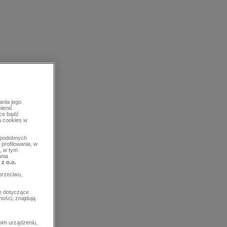
ania jego
mienić
rce bądź
a cookies w
b podobnych
profilowania, w
, w tym
ania
 z o.o.
przeciwu,
e dotyczące
ości, znajdują
im urządzeniu,