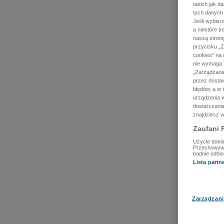
takich jak d
tych danych
Jeśli wybie
a niektóre t
naszą stron
przycisku „Z
cookies" na 
nie wymaga T
„Zarządzanie
przez dosta
błędów, a w
urządzenia w
dostarczania
znajdziesz w
Zaufani 
Użycie dokła
Przechowywan
badnie odbio
Lista part
Zarządzani