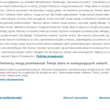
ane przeglądania czy unikalne identyfikatory. Wybierając „Akceptuj wszystko”, umożliwiasz p
 w celach wskazanych w sekcji „Zaufani Partnerzy mogą przetwarzać Twoje dane w następu
rzesz „Odrzuć wszystko” lub wycofasz swoją zgodę, nie będziemy przetwarzać Twoich dan
reści i reklamy, które widzisz, mogą nie być dla Ciebie odpowiednie. Twoje wybory będą miały
ę internetową i możesz nimi zarządzać, w tym wycofać swoją zgodę, w dowolnym momenci
arządzanie preferencjami”. Możesz także zmienić swoje wybory i wycofać zgodę klikając "U
dole strony. Niektórzy dostawcy mogą przetwarzać Twoje dane w oparciu o swoje uzasadnio
wojej zgody. Możesz w każdej chwili sprzeciwić się temu rodzajowi przetwarzania, klikając 
 preferencjami” lub klikając "Ustawienia cookies" na dole strony. Nie możesz sprzeciwić się
wców danych osobowych w celu zapewnienia bezpieczeństwa, zapobiegania oszustwom i na
 tym celu mogą zostać wykorzystane pewne dokładne dane geolokalizacyjne i aktywne skan
 celu identyfikacji. Nie możesz również sprzeciwić się przetwarzaniu danych osobowych w 
 i prezentacji reklam i treści. Wyjątek ten nie dotyczy reklam ukierunkowanych. Więcej szc
 naszej Polityce Prywatności.
Polityka prywatności
Partnerzy mogą przetwarzać Twoje dane w następujących celach:
dnych danych geolokalizacyjnych. Aktywne skanowanie charakterystyki urządzenia do celów 
ie informacji na urządzeniu lub dostęp do nich. Spersonalizowane reklamy i treści, pomiar r
rców i ulepszanie usług.
nerów (dostawców)
e preferencjami
Odrzuć wszystko
Akcept