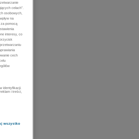
rzetwarzanie
jących celach”.
ych osobowych,
 wpływ na
e za pomocą
stawienia
ne interesy, co
przycisk
 przetwarzaniu
prawiania
owanie cech
celu
zegółów
identyfikacji.
eklam i treści,
uj wszystko