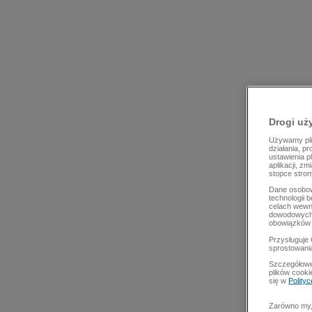
Drogi uż
Używamy plik
działania, p
ustawienia p
aplikacji, z
stopce stron
Dane osobow
technologii 
celach wewn
dowodowych,
obowiązków 
Przysługuje 
sprostowani
Szczegółowe
plików cooki
się w
Polity
Zarówno my, 