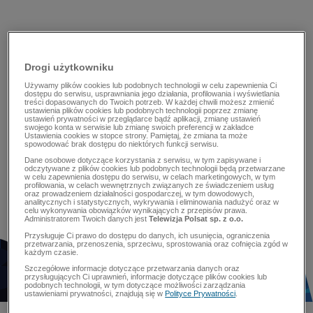
Drogi użytkowniku
Używamy plików cookies lub podobnych technologii w celu zapewnienia Ci
dostępu do serwisu, usprawniania jego działania, profilowania i wyświetlania
treści dopasowanych do Twoich potrzeb. W każdej chwili możesz zmienić
ustawienia plików cookies lub podobnych technologii poprzez zmianę
ustawień prywatności w przeglądarce bądź aplikacji, zmianę ustawień
swojego konta w serwisie lub zmianę swoich preferencji w zakładce
Ustawienia cookies w stopce strony. Pamiętaj, że zmiana ta może
spowodować brak dostępu do niektórych funkcji serwisu.
Dane osobowe dotyczące korzystania z serwisu, w tym zapisywane i
odczytywane z plików cookies lub podobnych technologii będą przetwarzane
w celu zapewnienia dostępu do serwisu, w celach marketingowych, w tym
profilowania, w celach wewnętrznych związanych ze świadczeniem usług
oraz prowadzeniem działalności gospodarczej, w tym dowodowych,
analitycznych i statystycznych, wykrywania i eliminowania nadużyć oraz w
celu wykonywania obowiązków wynikających z przepisów prawa.
Administratorem Twoich danych jest
Telewizja Polsat sp. z o.o.
Przysługuje Ci prawo do dostępu do danych, ich usunięcia, ograniczenia
przetwarzania, przenoszenia, sprzeciwu, sprostowania oraz cofnięcia zgód w
każdym czasie.
Szczegółowe informacje dotyczące przetwarzania danych oraz
przysługujących Ci uprawnień, informacje dotyczące plików cookies lub
podobnych technologii, w tym dotyczące możliwości zarządzania
ustawieniami prywatności, znajdują się w
Polityce Prywatności
.