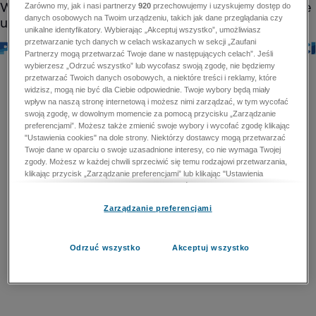
Zarówno my, jak i nasi partnerzy
920
przechowujemy i uzyskujemy dostęp do
danych osobowych na Twoim urządzeniu, takich jak dane przeglądania czy
unikalne identyfikatory. Wybierając „Akceptuj wszystko”, umożliwiasz
przetwarzanie tych danych w celach wskazanych w sekcji „Zaufani
Partnerzy mogą przetwarzać Twoje dane w następujących celach”. Jeśli
wybierzesz „Odrzuć wszystko” lub wycofasz swoją zgodę, nie będziemy
przetwarzać Twoich danych osobowych, a niektóre treści i reklamy, które
widzisz, mogą nie być dla Ciebie odpowiednie. Twoje wybory będą miały
wpływ na naszą stronę internetową i możesz nimi zarządzać, w tym wycofać
swoją zgodę, w dowolnym momencie za pomocą przycisku „Zarządzanie
preferencjami”. Możesz także zmienić swoje wybory i wycofać zgodę klikając
"Ustawienia cookies" na dole strony. Niektórzy dostawcy mogą przetwarzać
Twoje dane w oparciu o swoje uzasadnione interesy, co nie wymaga Twojej
zgody. Możesz w każdej chwili sprzeciwić się temu rodzajowi przetwarzania,
klikając przycisk „Zarządzanie preferencjami” lub klikając "Ustawienia
cookies" na dole strony. Nie możesz sprzeciwić się przetwarzaniu przez
dostawców danych osobowych w celu zapewnienia bezpieczeństwa,
Zarządzanie preferencjami
zapobiegania oszustwom i naprawiania błędów, a w tym celu mogą zostać
wykorzystane pewne dokładne dane geolokalizacyjne i aktywne skanowanie
cech urządzenia w celu identyfikacji. Nie możesz również sprzeciwić się
przetwarzaniu danych osobowych w celu dostarczania i prezentacji reklam i
Odrzuć wszystko
Akceptuj wszystko
treści. Wyjątek ten nie dotyczy reklam ukierunkowanych. Więcej szczegółów
znajdziesz w naszej Polityce Prywatności.
Polityka prywatności
Zaufani Partnerzy mogą przetwarzać Twoje dane w
następujących celach: