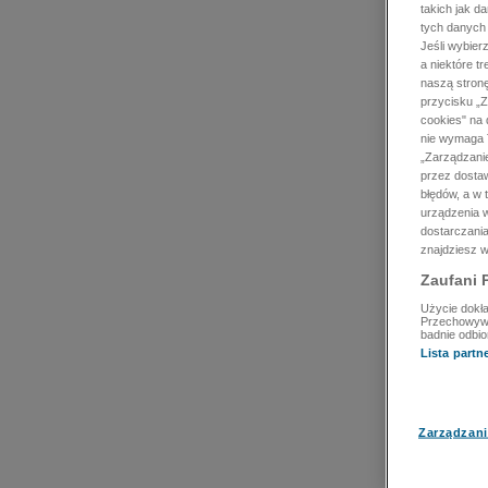
takich jak d
tych danych
Jeśli wybie
a niektóre t
naszą stron
przycisku „Z
cookies" na 
nie wymaga T
„Zarządzanie
przez dosta
błędów, a w
urządzenia w
dostarczania
znajdziesz w
Zaufani 
Użycie dokła
Przechowywan
badnie odbio
Lista part
Zarządzani