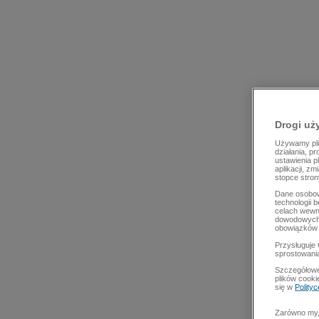
Drogi uż
Używamy plik
działania, p
ustawienia p
aplikacji, z
stopce stron
Dane osobow
technologii 
celach wewn
dowodowych,
obowiązków 
Przysługuje 
sprostowani
Szczegółowe
plików cooki
się w
Polity
Zarówno my, 