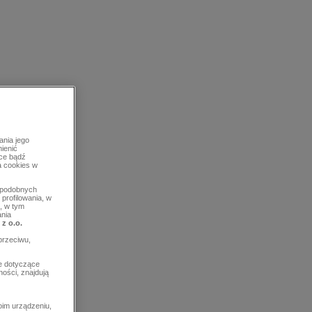
ania jego
mienić
rce bądź
a cookies w
b podobnych
profilowania, w
, w tym
ania
 z o.o.
przeciwu,
e dotyczące
ości, znajdują
im urządzeniu,