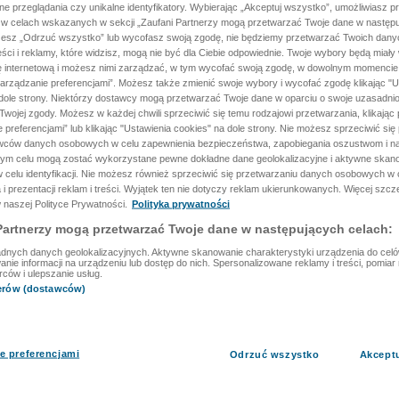
ane przeglądania czy unikalne identyfikatory. Wybierając „Akceptuj wszystko”, umożliwiasz p
 w celach wskazanych w sekcji „Zaufani Partnerzy mogą przetwarzać Twoje dane w następu
rzesz „Odrzuć wszystko” lub wycofasz swoją zgodę, nie będziemy przetwarzać Twoich dan
reści i reklamy, które widzisz, mogą nie być dla Ciebie odpowiednie. Twoje wybory będą miały
ę internetową i możesz nimi zarządzać, w tym wycofać swoją zgodę, w dowolnym momenci
arządzanie preferencjami”. Możesz także zmienić swoje wybory i wycofać zgodę klikając "U
dole strony. Niektórzy dostawcy mogą przetwarzać Twoje dane w oparciu o swoje uzasadnio
wojej zgody. Możesz w każdej chwili sprzeciwić się temu rodzajowi przetwarzania, klikając 
 preferencjami” lub klikając "Ustawienia cookies" na dole strony. Nie możesz sprzeciwić się
wców danych osobowych w celu zapewnienia bezpieczeństwa, zapobiegania oszustwom i na
 tym celu mogą zostać wykorzystane pewne dokładne dane geolokalizacyjne i aktywne skan
 celu identyfikacji. Nie możesz również sprzeciwić się przetwarzaniu danych osobowych w 
 i prezentacji reklam i treści. Wyjątek ten nie dotyczy reklam ukierunkowanych. Więcej szc
 naszej Polityce Prywatności.
Polityka prywatności
Partnerzy mogą przetwarzać Twoje dane w następujących celach:
dnych danych geolokalizacyjnych. Aktywne skanowanie charakterystyki urządzenia do celów 
ie informacji na urządzeniu lub dostęp do nich. Spersonalizowane reklamy i treści, pomiar r
rców i ulepszanie usług.
nerów (dostawców)
e preferencjami
Odrzuć wszystko
Akcept