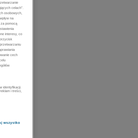
rzetwarzanie
jących celach”.
ych osobowych,
 wpływ na
e za pomocą
stawienia
ne interesy, co
przycisk
 przetwarzaniu
prawiania
owanie cech
celu
zegółów
identyfikacji.
eklam i treści,
uj wszystko