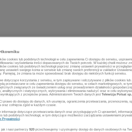
ytkowniku
ów cookies lub podobnych technologii w celu zapewnienia Ci dostępu do serwisu, usprawni
rofilowania i wyświetlania treści dopasowanych do Twoich potrzeb. W każdej chwili możesz z
lików cookies lub podobnych technologii poprzez zmianę ustawień prywatności w przegląda
mianę ustawień swojego konta w serwisie lub zmianę swoich preferencji w zakładce Ustawieni
y. Pamiętaj, że zmiana ta może spowodować brak dostępu do niektórych funkcji serwisu.
e dotyczące korzystania z serwisu, w tym zapisywane i odczytywane z plików cookies lu
będą przetwarzane w celu zapewnienia dostępu do serwisu, w celach marketingowych, w tym 
ętrznych związanych ze świadczeniem usług oraz prowadzeniem działalności gospodarczej
 analitycznych i statystycznych, wykrywania i eliminowania nadużyć oraz w celu wykonyw
wynikających z przepisów prawa. Administratorem Twoich danych jest
Telewizja Polsat sp.
Ci prawo do dostępu do danych, ich usunięcia, ograniczenia przetwarzania, przenoszenia, s
a oraz cofnięcia zgód w każdym czasie.
 informacje dotyczące przetwarzania danych oraz przysługujących Ci uprawnień, informacj
es lub podobnych technologii, w tym dotyczące możliwości zarządzania ustawieniami prywatn
ce Prywatności
.
jak i nasi partnerzy
920
przechowujemy i uzyskujemy dostęp do danych osobowych na Two