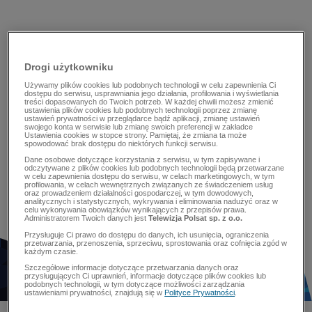
Drogi użytkowniku
Używamy plików cookies lub podobnych technologii w celu zapewnienia Ci
dostępu do serwisu, usprawniania jego działania, profilowania i wyświetlania
treści dopasowanych do Twoich potrzeb. W każdej chwili możesz zmienić
ustawienia plików cookies lub podobnych technologii poprzez zmianę
ustawień prywatności w przeglądarce bądź aplikacji, zmianę ustawień
swojego konta w serwisie lub zmianę swoich preferencji w zakładce
Ustawienia cookies w stopce strony. Pamiętaj, że zmiana ta może
spowodować brak dostępu do niektórych funkcji serwisu.
Dane osobowe dotyczące korzystania z serwisu, w tym zapisywane i
odczytywane z plików cookies lub podobnych technologii będą przetwarzane
w celu zapewnienia dostępu do serwisu, w celach marketingowych, w tym
profilowania, w celach wewnętrznych związanych ze świadczeniem usług
oraz prowadzeniem działalności gospodarczej, w tym dowodowych,
analitycznych i statystycznych, wykrywania i eliminowania nadużyć oraz w
celu wykonywania obowiązków wynikających z przepisów prawa.
Administratorem Twoich danych jest
Telewizja Polsat sp. z o.o.
Przysługuje Ci prawo do dostępu do danych, ich usunięcia, ograniczenia
przetwarzania, przenoszenia, sprzeciwu, sprostowania oraz cofnięcia zgód w
każdym czasie.
Szczegółowe informacje dotyczące przetwarzania danych oraz
przysługujących Ci uprawnień, informacje dotyczące plików cookies lub
podobnych technologii, w tym dotyczące możliwości zarządzania
ustawieniami prywatności, znajdują się w
Polityce Prywatności
.