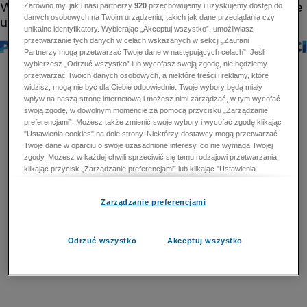
Zarówno my, jak i nasi partnerzy
920
przechowujemy i uzyskujemy dostęp do
danych osobowych na Twoim urządzeniu, takich jak dane przeglądania czy
unikalne identyfikatory. Wybierając „Akceptuj wszystko”, umożliwiasz
przetwarzanie tych danych w celach wskazanych w sekcji „Zaufani
Partnerzy mogą przetwarzać Twoje dane w następujących celach”. Jeśli
wybierzesz „Odrzuć wszystko” lub wycofasz swoją zgodę, nie będziemy
przetwarzać Twoich danych osobowych, a niektóre treści i reklamy, które
widzisz, mogą nie być dla Ciebie odpowiednie. Twoje wybory będą miały
wpływ na naszą stronę internetową i możesz nimi zarządzać, w tym wycofać
swoją zgodę, w dowolnym momencie za pomocą przycisku „Zarządzanie
preferencjami”. Możesz także zmienić swoje wybory i wycofać zgodę klikając
"Ustawienia cookies" na dole strony. Niektórzy dostawcy mogą przetwarzać
Twoje dane w oparciu o swoje uzasadnione interesy, co nie wymaga Twojej
zgody. Możesz w każdej chwili sprzeciwić się temu rodzajowi przetwarzania,
klikając przycisk „Zarządzanie preferencjami” lub klikając "Ustawienia
cookies" na dole strony. Nie możesz sprzeciwić się przetwarzaniu przez
dostawców danych osobowych w celu zapewnienia bezpieczeństwa,
Zarządzanie preferencjami
zapobiegania oszustwom i naprawiania błędów, a w tym celu mogą zostać
wykorzystane pewne dokładne dane geolokalizacyjne i aktywne skanowanie
cech urządzenia w celu identyfikacji. Nie możesz również sprzeciwić się
przetwarzaniu danych osobowych w celu dostarczania i prezentacji reklam i
Odrzuć wszystko
Akceptuj wszystko
treści. Wyjątek ten nie dotyczy reklam ukierunkowanych. Więcej szczegółów
znajdziesz w naszej Polityce Prywatności.
Polityka prywatności
Zaufani Partnerzy mogą przetwarzać Twoje dane w
następujących celach: